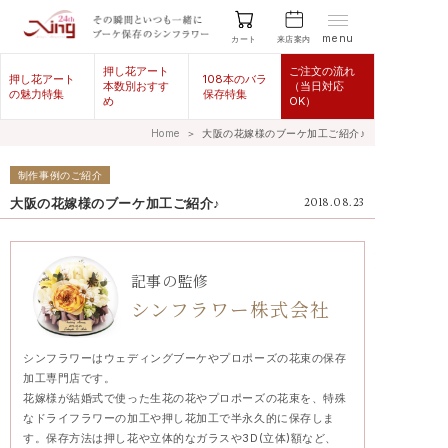
menu
来店案内
カート
押し花アート
ご注文の流れ
押し花アート
108本のバラ
本数別おすす
（当日対応
の魅力特集
保存特集
め
OK）
Home
＞
大阪の花嫁様のブーケ加工ご紹介♪
制作事例のご紹介
大阪の花嫁様のブーケ加工ご紹介♪
2018.08.23
記事の監修
シンフラワー株式会社
シンフラワーはウェディングブーケやプロポーズの花束の保存
加工専門店です。
花嫁様が結婚式で使った生花の花やプロポーズの花束を、特殊
なドライフラワーの加工や押し花加工で半永久的に保存しま
す。保存方法は押し花や立体的なガラスや3D(立体)額など、