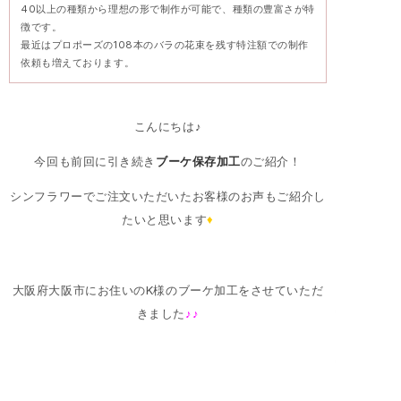
40以上の種類から理想の形で制作が可能で、種類の豊富さが特
徴です。
最近はプロポーズの108本のバラの花束を残す特注額での制作
依頼も増えております。
こんにちは♪
今回も前回に引き続き
ブーケ保存加工
のご紹介！
シンフラワーでご注文いただいたお客様のお声もご紹介し
たいと思います
♦
大阪府大阪市にお住いのK様のブーケ加工をさせていただ
きました
♪♪