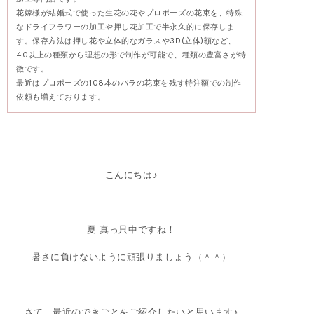
花嫁様が結婚式で使った生花の花やプロポーズの花束を、特殊
なドライフラワーの加工や押し花加工で半永久的に保存しま
す。保存方法は押し花や立体的なガラスや3D(立体)額など、
40以上の種類から理想の形で制作が可能で、種類の豊富さが特
徴です。
最近はプロポーズの108本のバラの花束を残す特注額での制作
依頼も増えております。
こんにちは♪
夏 真っ只中ですね！
暑さに負けないように頑張りましょう（＾＾）
さて、最近のできごとをご紹介したいと思います♪