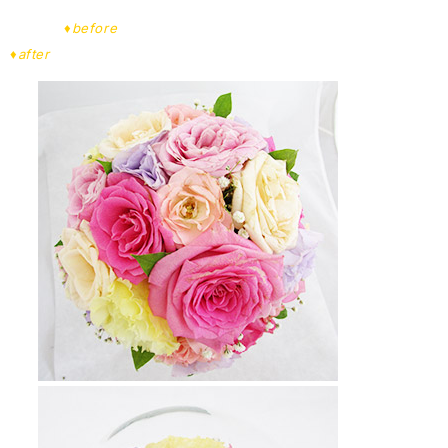
♦before
♦after