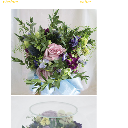
♦before ♦after