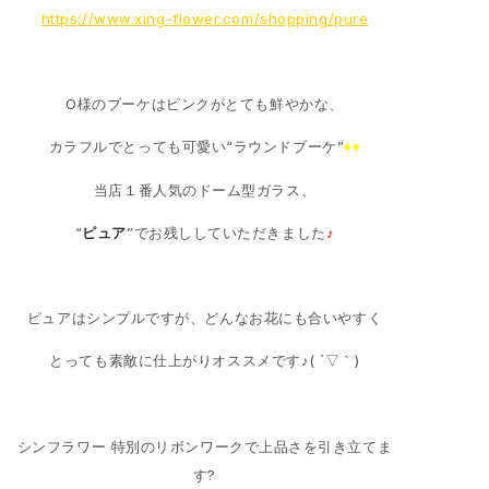
https://www.xing-flower.com/shopping/pure
O様のブーケはピンクがとても鮮やかな、
カラフルでとっても可愛い“ラウンドブーケ”
♦♦
当店１番人気のドーム型ガラス、
“
ピュア
”でお残ししていただきました
♪
ピュアはシンプルですが、どんなお花にも合いやすく
とっても素敵に仕上がりオススメです♪( ´▽｀)
シンフラワー 特別のリボンワークで上品さを引き立てま
す?