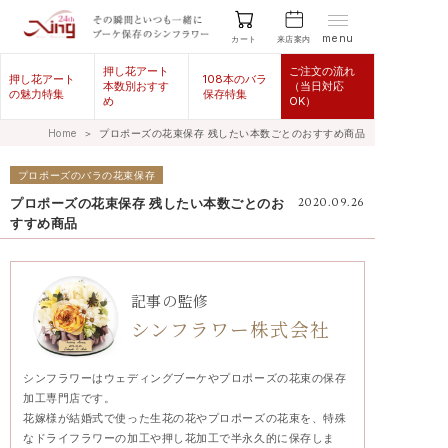
menu
来店案内
カート
押し花アート
ご注文の流れ
押し花アート
108本のバラ
本数別おすす
（当日対応
の魅力特集
保存特集
め
OK）
Home
＞
プロポーズの花束保存 残したい本数ごとのおすすめ商品
プロポーズのバラの花束保存
プロポーズの花束保存 残したい本数ごとのお
2020.09.26
すすめ商品
記事の監修
シンフラワー株式会社
シンフラワーはウェディングブーケやプロポーズの花束の保存
加工専門店です。
花嫁様が結婚式で使った生花の花やプロポーズの花束を、特殊
なドライフラワーの加工や押し花加工で半永久的に保存しま