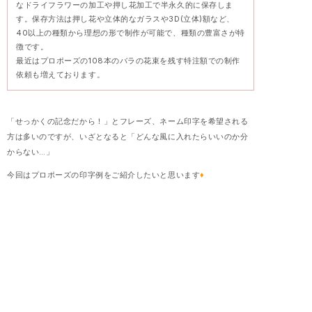
なドライフラワーの加工や押し花加工で半永久的に保存しま
す。保存方法は押し花や立体的なガラスや3D(立体)額など、
40以上の種類から理想の形で制作が可能で、種類の豊富さが特
徴です。
最近はプロポーズの108本のバラの花束を残す特注額での制作
依頼も増えております。
「せっかくの記念だから！」とフレーズ、ネーム印字を希望される
方は多いのですが、いざとなると「どんな風に入れたらいいのか分
からない…」
今回はプロポーズの印字例をご紹介したいと思います
♦