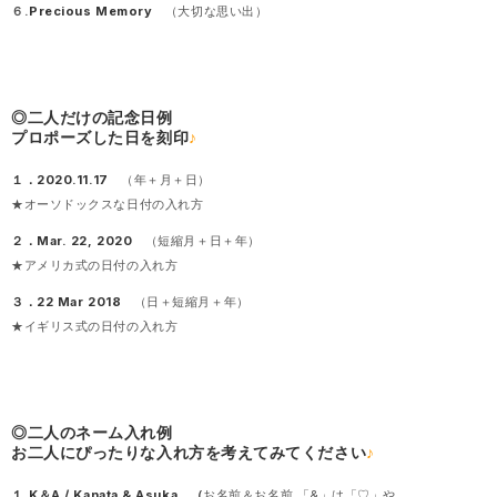
６.
Precious Memory
（大切な思い出）
◎二人だけの記念日例
プロポーズした日を刻印
♪
１．2020.11.17
（年＋月＋日）
★オーソドックスな日付の入れ方
２．Mar. 22, 2020
（短縮月＋日＋年）
★アメリカ式の日付の入れ方
３．22 Mar 2018
（日＋短縮月＋年）
★イギリス式の日付の入れ方
◎二人のネーム入れ例
お二人にぴったりな入れ方を考えてみてください
♪
１.K＆A /
Kanata & Asuka （
お名前＆お名前 「&」は「♡」や