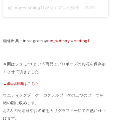
@
may.wedding11
がシェアした投稿 –
2020年 7月月23日午後8時49分PDT
画像出典：instagram @
uc_wdmay.wedding11
今回はジュモーLという商品でプロポーズのお花を保存加
工させて頂きました。
→商品詳細はこちら
ウエディングブーケ・カクテルブーケの二つのブーケを一
緒の額に収めます。
お2人の記念日やお名前をカリグラフィーにて自然に仕上
げます。