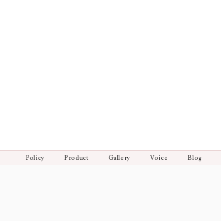
Policy
Product
Gallery
Voice
Blog