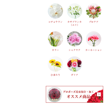
コチョウラン
カサブランカ
プロテア
（ユリ）
カラー
シャクヤク
カーネーション
ひまわり
ダリア