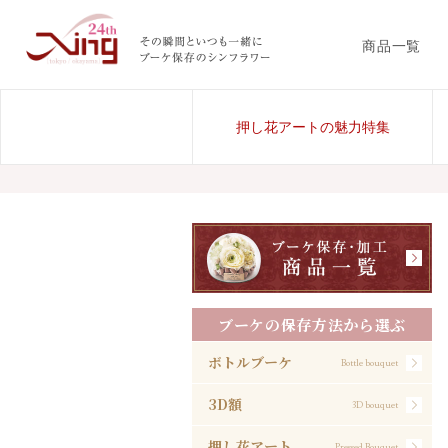
商品一覧
押し花アートの魅力特集
ブーケの保存方法から選ぶ
ボトルブーケ
Bottle bouquet
3D額
3D bouquet
押し花アート
Pressed Bouquet