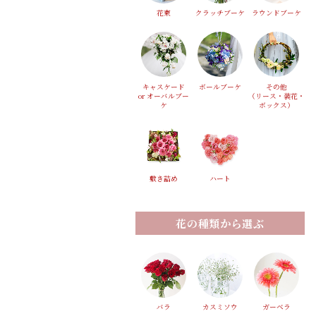
花束
クラッチブーケ
ラウンドブーケ
キャスケード
ボールブーケ
その他
or オーバルブー
（リース・装花・
ケ
ボックス）
敷き詰め
ハート
花の種類から選ぶ
バラ
カスミソウ
ガーベラ