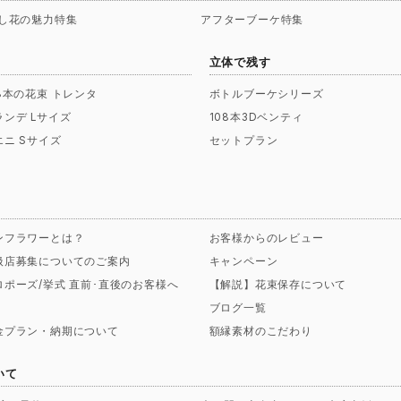
し花の魅力特集
アフターブーケ特集
立体で残す
08本の花束 トレンタ
ボトルブーケシリーズ
ランデ Lサイズ
108本3Dベンティ
エニ Sサイズ
セットプラン
ンフラワーとは？
お客様からのレビュー
扱店募集についてのご案内
キャンペーン
ロポーズ/挙式 直前･直後のお客様へ
【解説】花束保存について
ブログ一覧
金プラン・納期について
額縁素材のこだわり
いて