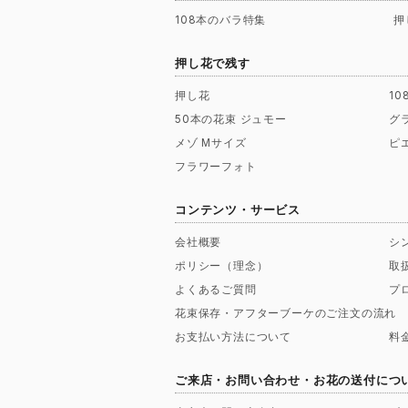
108本のバラ特集
押
押し花で残す
押し花
1
50本の花束 ジュモー
グ
メゾ Mサイズ
ピ
フラワーフォト
コンテンツ・サービス
会社概要
シ
ポリシー（理念）
取
よくあるご質問
プ
花束保存・アフターブーケのご注文の流れ
お支払い方法について
料
ご来店・お問い合わせ・お花の送付につ