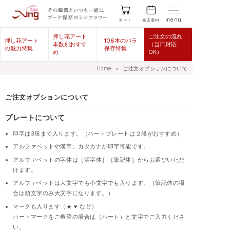
menu
来店案内
カート
押し花アート
ご注文の流れ
押し花アート
108本のバラ
本数別おすす
（当日対応
の魅力特集
保存特集
め
OK）
Home
＞
ご注文オプションについて
ご注文オプションについて
プレートについて
印字は3段まで入ります。（ハートプレートは２段がおすすめ）
アルファベットや漢字、カタカナが印字可能です。
アルファベットの字体は［活字体］［筆記体］からお選びいただ
けます。
アルファベットは大文字でも小文字でも入ります。（筆記体の場
合は頭文字のみ大文字になります。）
マークも入ります（★ ♥ など）
ハートマークをご希望の場合は（ハート）と文字でご入力くださ
い。