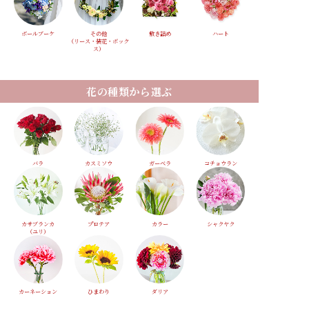
ボールブーケ
その他
敷き詰め
ハート
（リース・装花・ボック
ス）
花の種類から選ぶ
バラ
カスミソウ
ガーベラ
コチョウラン
カサブランカ
プロテア
カラー
シャクヤク
（ユリ）
カーネーション
ひまわり
ダリア