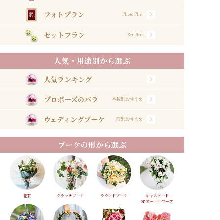
フォトプラン
Photo Plan
セットプラン
Set Plan
人気・用途別から選ぶ
人気ランキング
プロポーズのバラ
本数別おすすめ
ウェディングブーケ
形別おすすめ
ブーケの形から選ぶ
花束
クラッチブーケ
ラウンドブーケ
キャスケード
or オーバルブーケ