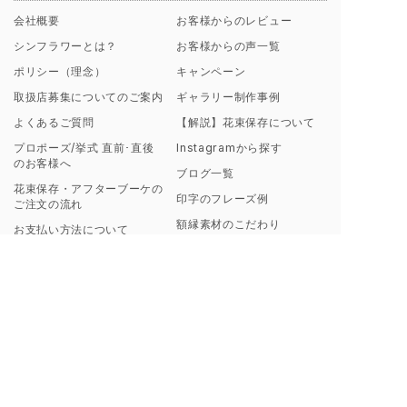
会社概要
お客様からのレビュー
シンフラワーとは？
お客様からの声一覧
ポリシー（理念）
キャンペーン
取扱店募集についてのご案内
ギャラリー制作事例
よくあるご質問
【解説】花束保存について
プロポーズ/挙式 直前･直後
Instagramから探す
のお客様へ
ブログ一覧
花束保存・アフターブーケの
印字のフレーズ例
ご注文の流れ
額縁素材のこだわり
お支払い方法について
料金プラン・納期について
ご来店・お問い合わせ・お花の送付について
東京虎ノ門・麻布台サロン
お手元のブーケ送付方法
来店ご予約フォーム
虎ノ門・麻布台サロンご来店
事例