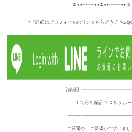
✼••┈┈┈┈••✼••┈┈┈┈••✼
➴⡱詳細
【保証】———————————
１年完全保証 １０年サポ
——————————————
ご質問や、ご要望がございまし