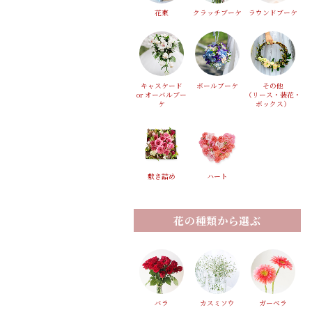
花束
クラッチブーケ
ラウンドブーケ
キャスケード
ボールブーケ
その他
or オーバルブー
（リース・装花・
ケ
ボックス）
敷き詰め
ハート
花の種類から選ぶ
バラ
カスミソウ
ガーベラ