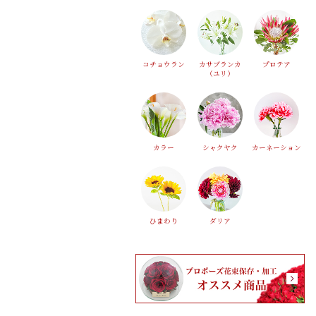
コチョウラン
カサブランカ
プロテア
（ユリ）
カラー
シャクヤク
カーネーション
ひまわり
ダリア