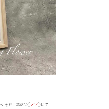
ケを押し花商品𓊆
メゾ
𓊇にて