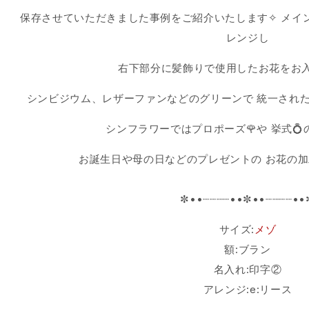
保存させていただきました事例をご紹介いたします✧ メイ
レンジし
右下部分に髪飾りで使用したお花をお入
シンビジウム、レザーファンなどのグリーンで 統一され
シンフラワーではプロポーズ🌹や 挙式
お誕生日や母の日などのプレゼントの お花の加
✼••┈┈┈┈••✼••┈┈┈┈••
サイズ:
メゾ
額:ブラン
名入れ:印字②
アレンジ:e:リース