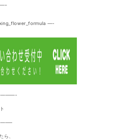
 —–
はプロフィールのリンクからどうぞ ‎✎ܚ@xing_flower_formula —-
———-
ート
——–
たら、