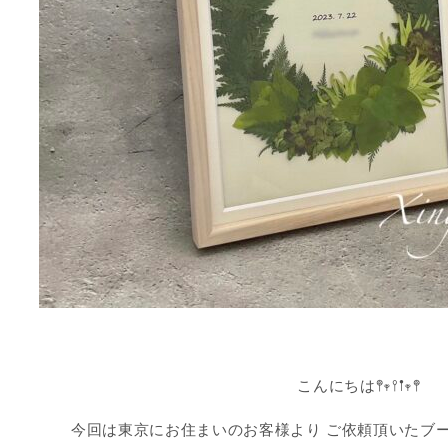
こんにちは𖤣𖥧𖥣𖡡𖥧𖤣
今回は東京にお住まいのお客様より ご依頼頂いたブー