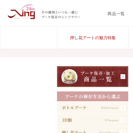
商品一覧
押し花アートの魅力特集
ブーケの保存方法から選ぶ
ボトルブーケ
Bottle bouquet
3D額
3D bouquet
押し花アート
Pressed Bouquet