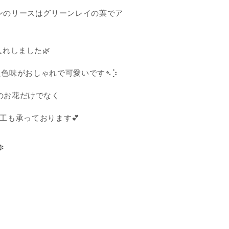
ンのリースはグリーンレイの葉でア
れしました🌿
た色味がおしゃれで可愛いです➴⡱
のお花だけでなく
工も承っております💕
✼