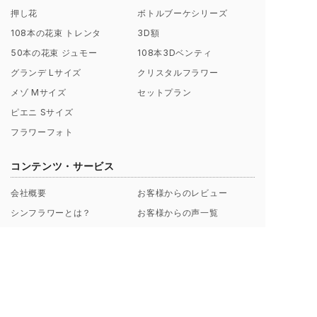
押し花
ボトルブーケシリーズ
108本の花束 トレンタ
3D額
50本の花束 ジュモー
108本3Dベンティ
グランデ Lサイズ
クリスタルフラワー
メゾ Mサイズ
セットプラン
ピエニ Sサイズ
フラワーフォト
コンテンツ・サービス
会社概要
お客様からのレビュー
シンフラワーとは？
お客様からの声一覧
ポリシー（理念）
キャンペーン
取扱店募集についてのご案内
ギャラリー制作事例
よくあるご質問
【解説】花束保存について
プロポーズ/挙式 直前･直後
Instagramから探す
のお客様へ
ブログ一覧