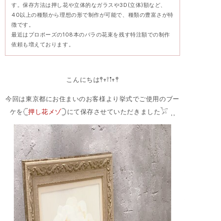
す。保存方法は押し花や立体的なガラスや3D(立体)額など、
40以上の種類から理想の形で制作が可能で、種類の豊富さが特
徴です。
最近はプロポーズの108本のバラの花束を残す特注額での制作
依頼も増えております。
こんにちは𖤣𖥧𖥣𖡡𖥧𖤣
今回は東京都にお住まいのお客様より挙式でご使用のブー
ケを𓊆
押し花メゾ
𓊇にて保存させていただきました𓅯 ⸒⸒