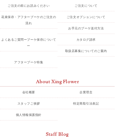
ご注文の前にお読みください
ご注文について
花束保存・アフターブーケのご注文の
ご注文オプションについて
流れ
お手元のブーケ送付方法
よくあるご質問ーブーケ保存について
カタログ請求
ー
取扱店募集についてのご案内
アフターブーケ特集
About Xing Flower
会社概要
企業理念
スタッフご挨拶
特定商取引法表記
個人情報保護指針
Staff Blog