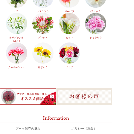
バラ
カスミソウ
ガーベラ
コチョウラン
カサブランカ
プロテア
カラー
シャクヤク
（ユリ）
カーネーション
ひまわり
ダリア
Information
ブーケ保存の魅力
ポリシー（理念）