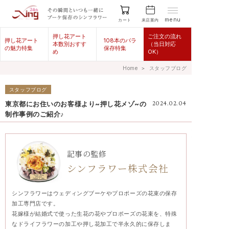
menu
来店案内
カート
押し花アート
ご注文の流れ
押し花アート
108本のバラ
本数別おすす
（当日対応
の魅力特集
保存特集
め
OK）
Home
＞
スタッフブログ
スタッフブログ
東京都にお住いのお客様より~押し花メゾ~の
2024.02.04
制作事例のご紹介♪
記事の監修
シンフラワー株式会社
シンフラワーはウェディングブーケやプロポーズの花束の保存
加工専門店です。
花嫁様が結婚式で使った生花の花やプロポーズの花束を、特殊
なドライフラワーの加工や押し花加工で半永久的に保存しま