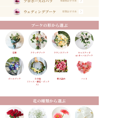
プロポーズのバラ
本数別おすすめ
ウェディングブーケ
形別おすすめ
ブーケの形から選ぶ
花束
クラッチブーケ
ラウンドブーケ
キャスケード
or オーバルブーケ
ボールブーケ
その他
敷き詰め
ハート
（リース・装花・ボック
ス）
花の種類から選ぶ