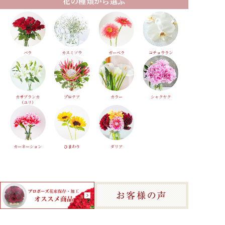
花の種類から選ぶ
バラ
カスミソウ
ガーベラ
コチョウラン
カサブランカ
プロテア
カラー
シャクヤク
（ユリ）
カーネーション
ひまわり
ダリア