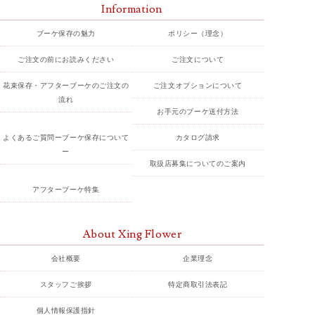
Information
ブーケ保存の魅力
ポリシー（理念）
ご注文の前にお読みください
ご注文について
花束保存・アフターブーケのご注文の
ご注文オプションについて
流れ
お手元のブーケ送付方法
よくあるご質問ーブーケ保存について
カタログ請求
ー
取扱店募集についてのご案内
アフターブーケ特集
About Xing Flower
会社概要
企業理念
スタッフご挨拶
特定商取引法表記
個人情報保護指針