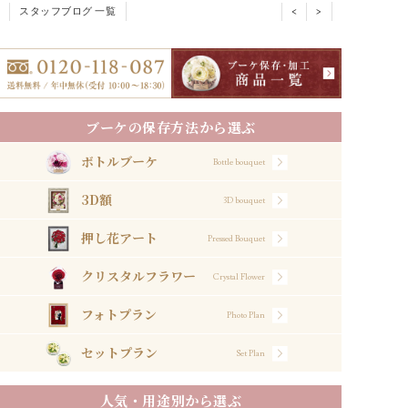
スタッフブログ 一覧
<
>
ブーケの保存方法から選ぶ
ボトルブーケ
Bottle bouquet
3D額
3D bouquet
押し花アート
Pressed Bouquet
クリスタルフラワー
Crystal Flower
フォトプラン
Photo Plan
セットプラン
Set Plan
人気・用途別から選ぶ