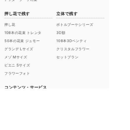
押し花で残す
立体で残す
押し花
ボトルブーケシリーズ
108本の花束 トレンタ
3D額
50本の花束 ジュモー
108本3Dベンティ
グランデ Lサイズ
クリスタルフラワー
メゾ Mサイズ
セットプラン
ピエニ Sサイズ
フラワーフォト
コンテンツ・サービス
会社概要
お客様からのレビュー
シンフラワーとは？
お客様からの声一覧
ポリシー（理念）
キャンペーン
取扱店募集についてのご案内
ギャラリー制作事例