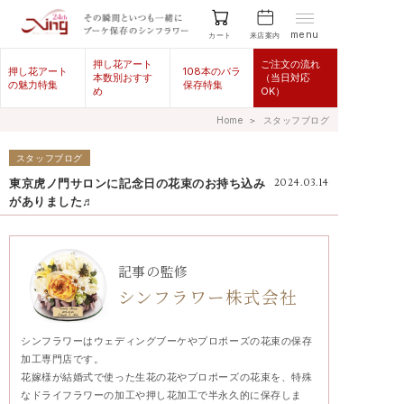
menu
来店案内
カート
押し花アート
ご注文の流れ
押し花アート
108本のバラ
本数別おすす
（当日対応
の魅力特集
保存特集
め
OK）
Home
＞
スタッフブログ
スタッフブログ
東京虎ノ門サロンに記念日の花束のお持ち込み
2024.03.14
がありました♬
記事の監修
シンフラワー株式会社
シンフラワーはウェディングブーケやプロポーズの花束の保存
加工専門店です。
花嫁様が結婚式で使った生花の花やプロポーズの花束を、特殊
なドライフラワーの加工や押し花加工で半永久的に保存しま