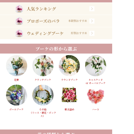
人気ランキング
プロポーズのバラ
本数別おすすめ
ウェディングブーケ
形別おすすめ
ブーケの形から選ぶ
花束
クラッチブーケ
ラウンドブーケ
キャスケード
or オーバルブーケ
ボールブーケ
その他
敷き詰め
ハート
（リース・装花・ボック
ス）