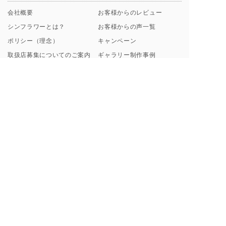
会社概要
お客様からのレビュー
シンフラワーとは？
お客様からの声一覧
ポリシー（理念）
キャンペーン
取扱店募集についてのご案内
ギャラリー制作事例
よくあるご質問
【解説】花束保存について
プロポーズ/挙式 直前･直後
Instagramから探す
のお客様へ
ブログ一覧
花束保存・アフターブーケの
印字のフレーズ例
ご注文の流れ
額縁素材のこだわり
お支払い方法について
料金プラン・納期について
ご来店・お問い合わせ・お花の送付について
東京虎ノ門・麻布台サロン
お手元のブーケ送付方法
来店ご予約フォーム
虎ノ門・麻布台サロンご来店
事例