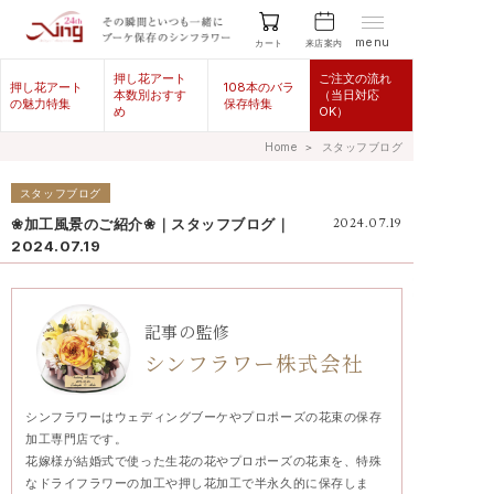
menu
来店案内
カート
押し花アート
ご注文の流れ
押し花アート
108本のバラ
本数別おすす
（当日対応
の魅力特集
保存特集
め
OK）
Home
＞
スタッフブログ
スタッフブログ
❀加工風景のご紹介❀｜スタッフブログ｜
2024.07.19
2024.07.19
記事の監修
シンフラワー株式会社
シンフラワーはウェディングブーケやプロポーズの花束の保存
加工専門店です。
花嫁様が結婚式で使った生花の花やプロポーズの花束を、特殊
なドライフラワーの加工や押し花加工で半永久的に保存しま