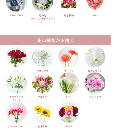
ボールブーケ
その他
敷き詰め
ハート
（リース・装花・ボック
ス）
花の種類から選ぶ
バラ
カスミソウ
ガーベラ
コチョウラン
カサブランカ
プロテア
カラー
シャクヤク
（ユリ）
カーネーション
ひまわり
ダリア