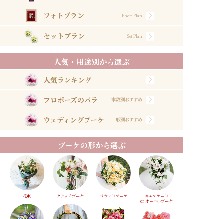
フォトプラン
Photo Plan
セットプラン
Set Plan
人気・用途別から選ぶ
人気ランキング
プロポーズのバラ
本数別おすすめ
ウェディングブーケ
形別おすすめ
ブーケの形から選ぶ
花束
クラッチブーケ
ラウンドブーケ
キャスケード
or オーバルブーケ