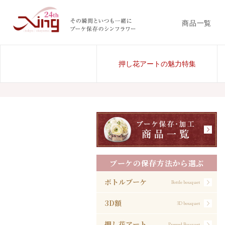
商品一覧
押し花アートの魅力特集
ブーケの保存方法から選ぶ
ボトルブーケ
Bottle bouquet
3D額
3D bouquet
押し花アート
Pressed Bouquet