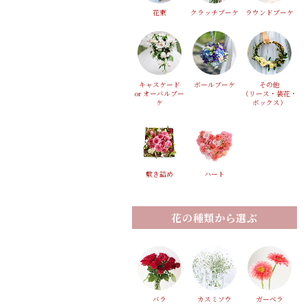
花束
クラッチブーケ
ラウンドブーケ
キャスケード
ボールブーケ
その他
or オーバルブー
（リース・装花・
ケ
ボックス）
敷き詰め
ハート
花の種類から選ぶ
バラ
カスミソウ
ガーベラ