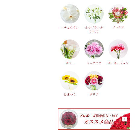
コチョウラン
カサブランカ
プロテア
（ユリ）
カラー
シャクヤク
カーネーション
ひまわり
ダリア