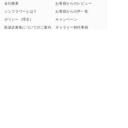
会社概要
お客様からのレビュー
シンフラワーとは？
お客様からの声一覧
ポリシー（理念）
キャンペーン
取扱店募集についてのご案内
ギャラリー制作事例
よくあるご質問
【解説】花束保存について
プロポーズ/挙式 直前･直後
Instagramから探す
のお客様へ
ブログ一覧
花束保存・アフターブーケの
印字のフレーズ例
ご注文の流れ
額縁素材のこだわり
お支払い方法について
料金プラン・納期について
ご来店・お問い合わせ・お花の送付について
東京虎ノ門・麻布台サロン
お手元のブーケ送付方法
来店ご予約フォーム
虎ノ門・麻布台サロンご来店
事例