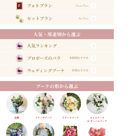
フォトプラン
Photo Plan
セットプラン
Set Plan
人気・用途別から選ぶ
人気ランキング
プロポーズのバラ
本数別おすすめ
ウェディングブーケ
形別おすすめ
ブーケの形から選ぶ
花束
クラッチブーケ
ラウンドブーケ
キャスケード
or オーバルブーケ