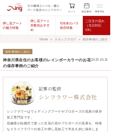
menu
来店案内
カート
押し花アート
ご注文の流れ
押し花アート
108本のバラ
本数別おすす
（当日対応
の魅力特集
保存特集
め
OK）
Home
＞
スタッフブログ
＞
制作事例のご紹介
制作事例のご紹介
神奈川県在住のお客様のレインボーカラーのお花
2025.01.21
の保存事例のご紹介
記事の監修
シンフラワー株式会社
シンフラワーはウェディングブーケやプロポーズの花束の保存
加工専門店です。
花嫁様が結婚式で使った生花の花やプロポーズの花束を、特殊
なドライフラワーの加工や押し花加工で半永久的に保存しま