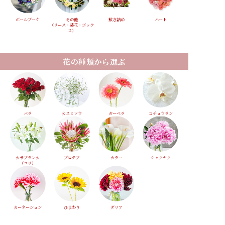
ボールブーケ
その他
敷き詰め
ハート
（リース・装花・ボック
ス）
花の種類から選ぶ
バラ
カスミソウ
ガーベラ
コチョウラン
カサブランカ
プロテア
カラー
シャクヤク
（ユリ）
カーネーション
ひまわり
ダリア