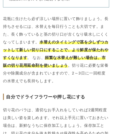
花瓶に生けたら必ず涼しい場所に置いて飾りましょう。長
持ちさせるには、水替えを毎日行うことも大切です。ま
た、長く飾っていると茎の切り口が古くなり吸水しにくく
なってしまいます。
水替えのタイミングで茎を少しずつカ
ットして新しい切り口にすることで、より鮮度が保たれや
すくなります
。 なお、
頻繁な水替えが難しい場合は、市
販の切り花用延命剤を使いましょう
。切り花に必要な栄養
分や除菌成分が含まれていますので、2～3日に一回程度
の水替えでも長持ちします。
自分でドライフラワーや押し花にする
切り花のバラは、適切なお手入れをしていれば2週間程度
は美しい姿を楽しめます。それ以上手元に置いておきたい
場合は、新鮮なうちに保存加工しましょう。保存加工と
は、切り花の水分を抜き乾燥させ保存性を高めるための加