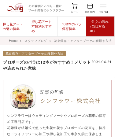
menu
来店案内
カート
押し花アート
ご注文の流れ
押し花アート
108本のバラ
本数別おすす
（当日対応
の魅力特集
保存特集
め
OK）
Home
＞
スタッフブログ
＞
花束保存・アフターブーケの種類や方法
花束保存・アフターブーケの種類や方法
プロポーズのバラは12本がおすすめ！メリット
2024.06.24
や込められた意味
記事の監修
シンフラワー株式会社
シンフラワーはウェディングブーケやプロポーズの花束の保存
加工専門店です。
花嫁様が結婚式で使った生花の花やプロポーズの花束を、特殊
なドライフラワーの加工や押し花加工で半永久的に保存しま