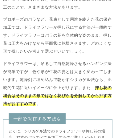
工のことで、さまざまな方法があります。
プロポーズのバラなど、花束として用途を終えた花の保存
加工では、ドライフラワーか押し花にする方法が一般的で
す。ドライフラワーはバラの花を立体的な姿のまま、押し
花は圧力をかけながら平面状に乾燥させます。どのような
形で残したいか考えて選ぶといいでしょう。
ドライフラワーは、吊るして自然乾燥させるハンギング法
が簡単ですが、色や形が生花の姿とは大きく変わってしま
います。乾燥剤に埋め込んで乾かすシリカゲル法なら、比
較的生花に近いイメージに仕上がります。また、
押し花の
場合はそのままの形ではなく花びらを分解してから押す方
法がおすすめです
。
一部を保存する方法も
とくに、シリカゲル法でのドライフラワーや押し花の場
合、12本のバラすべてを加工するのは難しいかもしれま