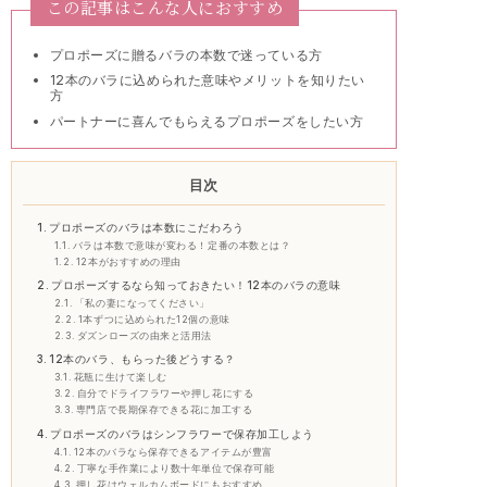
この記事はこんな人におすすめ
プロポーズに贈るバラの本数で迷っている方
12本のバラに込められた意味やメリットを知りたい
方
パートナーに喜んでもらえるプロポーズをしたい方
目次
プロポーズのバラは本数にこだわろう
バラは本数で意味が変わる！定番の本数とは？
12本がおすすめの理由
プロポーズするなら知っておきたい！12本のバラの意味
「私の妻になってください」
1本ずつに込められた12個の意味
ダズンローズの由来と活用法
12本のバラ、もらった後どうする？
花瓶に生けて楽しむ
自分でドライフラワーや押し花にする
専門店で長期保存できる花に加工する
プロポーズのバラはシンフラワーで保存加工しよう
12本のバラなら保存できるアイテムが豊富
丁寧な手作業により数十年単位で保存可能
押し花はウェルカムボードにもおすすめ