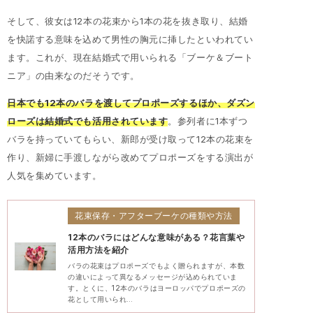
そして、彼女は12本の花束から1本の花を抜き取り、結婚
を快諾する意味を込めて男性の胸元に挿したといわれてい
ます。これが、現在結婚式で用いられる「ブーケ＆ブート
ニア」の由来なのだそうです。
日本でも12本のバラを渡してプロポーズするほか、ダズン
ローズは結婚式でも活用されています
。参列者に1本ずつ
バラを持っていてもらい、新郎が受け取って12本の花束を
作り、新婦に手渡しながら改めてプロポーズをする演出が
人気を集めています。
花束保存・アフターブーケの種類や方法
12本のバラにはどんな意味がある？花言葉や
活用方法を紹介
バラの花束はプロポーズでもよく贈られますが、本数
の違いによって異なるメッセージが込められていま
す。とくに、12本のバラはヨーロッパでプロポーズの
花として用いられ…