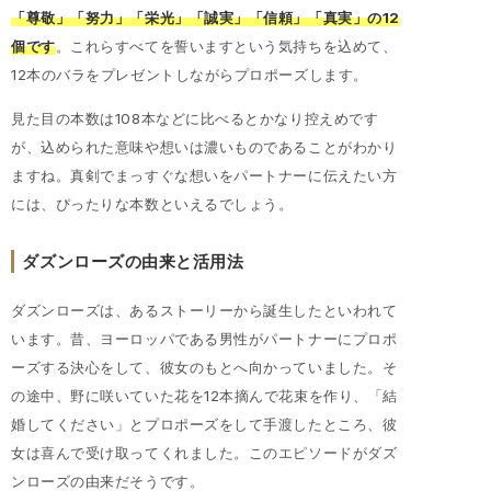
「尊敬」「努力」「栄光」「誠実」「信頼」「真実」の12
個です
。これらすべてを誓いますという気持ちを込めて、
12本のバラをプレゼントしながらプロポーズします。
見た目の本数は108本などに比べるとかなり控えめです
が、込められた意味や想いは濃いものであることがわかり
ますね。真剣でまっすぐな想いをパートナーに伝えたい方
には、ぴったりな本数といえるでしょう。
ダズンローズの由来と活用法
ダズンローズは、あるストーリーから誕生したといわれて
います。昔、ヨーロッパである男性がパートナーにプロポ
ーズする決心をして、彼女のもとへ向かっていました。そ
の途中、野に咲いていた花を12本摘んで花束を作り、「結
婚してください」とプロポーズをして手渡したところ、彼
女は喜んで受け取ってくれました。このエピソードがダズ
ンローズの由来だそうです。