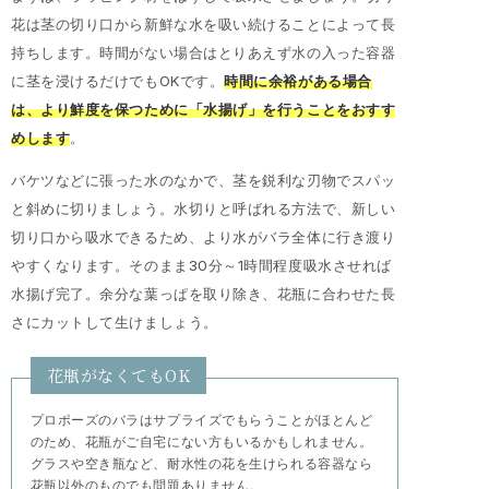
花は茎の切り口から新鮮な水を吸い続けることによって長
持ちします。時間がない場合はとりあえず水の入った容器
に茎を浸けるだけでもOKです。
時間に余裕がある場合
は、より鮮度を保つために「水揚げ」を行うことをおすす
めします
。
バケツなどに張った水のなかで、茎を鋭利な刃物でスパッ
と斜めに切りましょう。水切りと呼ばれる方法で、新しい
切り口から吸水できるため、より水がバラ全体に行き渡り
やすくなります。そのまま30分～1時間程度吸水させれば
水揚げ完了。余分な葉っぱを取り除き、花瓶に合わせた長
さにカットして生けましょう。
花瓶がなくてもOK
プロポーズのバラはサプライズでもらうことがほとんど
のため、花瓶がご自宅にない方もいるかもしれません。
グラスや空き瓶など、耐水性の花を生けられる容器なら
花瓶以外のものでも問題ありません。