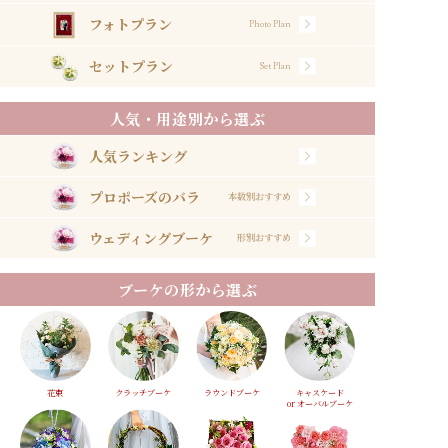
フォトプラン
Photo Plan
セットプラン
Set Plan
人気・用途別から選ぶ
人気ランキング
プロポーズのバラ
本数別おすすめ
ウェディングブーケ
形別おすすめ
ブーケの形から選ぶ
花束
クラッチブーケ
ラウンドブーケ
キャスケード
or オーバルブーケ