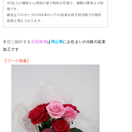
40以上の種類から理想の形で制作が可能で、種類の豊富さが特
徴です。
最近はプロポーズの108本のバラの花束を残す特注額での制作
依頼も増えております。
本日ご紹介する
生花
保存
は
岡山
県
にお住まいのS様の花束
加工です
【ブーケ画像】