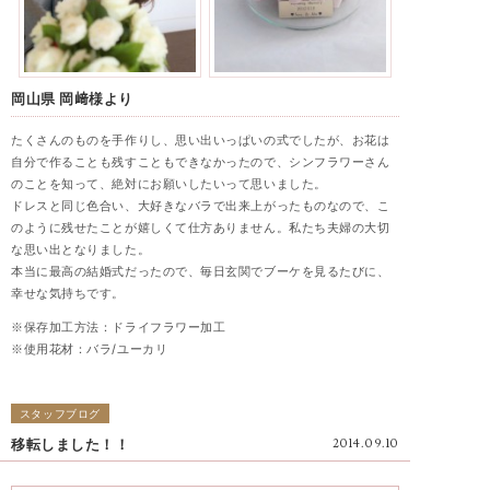
岡山県 岡﨑様より
たくさんのものを手作りし、思い出いっぱいの式でしたが、お花は
自分で作ることも残すこともできなかったので、シンフラワーさん
のことを知って、絶対にお願いしたいって思いました。
ドレスと同じ色合い、大好きなバラで出来上がったものなので、こ
のように残せたことが嬉しくて仕方ありません。私たち夫婦の大切
な思い出となりました。
本当に最高の結婚式だったので、毎日玄関でブーケを見るたびに、
幸せな気持ちです。
※
保存加工方法：ドライフラワー加工
※使用花材：バラ/ユーカリ
スタッフブログ
移転しました！！
2014.09.10