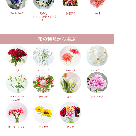
ボールブーケ
その他
敷き詰め
ハート
（リース・装花・ボック
ス）
花の種類から選ぶ
バラ
カスミソウ
ガーベラ
コチョウラン
カサブランカ
プロテア
カラー
シャクヤク
（ユリ）
カーネーション
ひまわり
ダリア