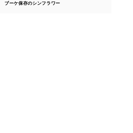
ブーケ保存のシンフラワー
花束保存商品一覧
108本のバラ特集
押し花の魅力特集
アフターブーケ特集
押し花で残す
立体で残す
押し花
ボトルブーケシリーズ
108本の花束 トレンタ
3D額
50本の花束 ジュモー
108本3Dベンティ
グランデ Lサイズ
クリスタルフラワー
メゾ Mサイズ
セットプラン
ピエニ Sサイズ
フラワーフォト
コンテンツ・サービス