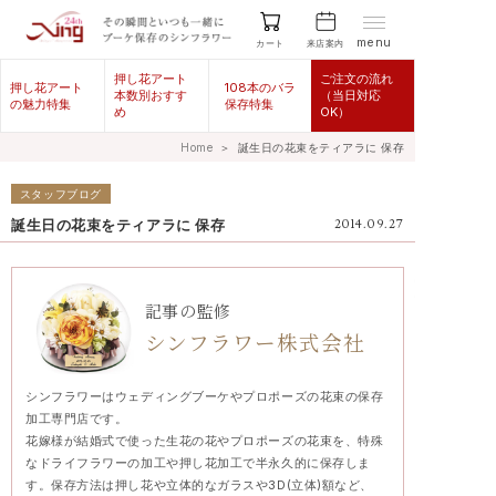
menu
来店案内
カート
押し花アート
ご注文の流れ
押し花アート
108本のバラ
本数別おすす
（当日対応
の魅力特集
保存特集
め
OK）
Home
＞
誕生日の花束をティアラに 保存
スタッフブログ
誕生日の花束をティアラに 保存
2014.09.27
記事の監修
シンフラワー株式会社
シンフラワーはウェディングブーケやプロポーズの花束の保存
加工専門店です。
花嫁様が結婚式で使った生花の花やプロポーズの花束を、特殊
なドライフラワーの加工や押し花加工で半永久的に保存しま
す。保存方法は押し花や立体的なガラスや3D(立体)額など、