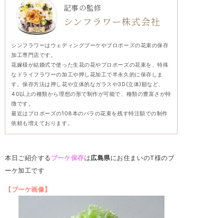
記事の監修
シンフラワー株式会社
シンフラワーはウェディングブーケやプロポーズの花束の保存
加工専門店です。
花嫁様が結婚式で使った生花の花やプロポーズの花束を、特殊
なドライフラワーの加工や押し花加工で半永久的に保存しま
す。保存方法は押し花や立体的なガラスや3D(立体)額など、
40以上の種類から理想の形で制作が可能で、種類の豊富さが特
徴です。
最近はプロポーズの108本のバラの花束を残す特注額での制作
依頼も増えております。
本日ご紹介する
ブーケ
保存
は
広島県
にお住まいのT様のブ
ーケ加工です
【ブーケ画像】