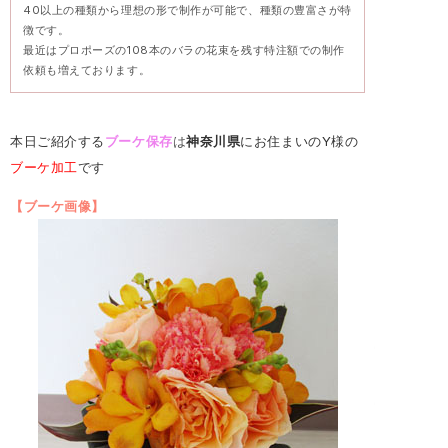
40以上の種類から理想の形で制作が可能で、種類の豊富さが特
徴です。
最近はプロポーズの108本のバラの花束を残す特注額での制作
依頼も増えております。
本日ご紹介する
ブーケ
保存
は
神奈川県
にお住まいのY様の
ブーケ加工
です
【ブーケ画像】