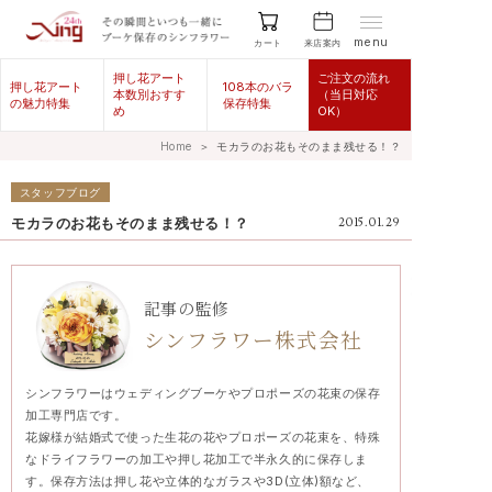
menu
来店案内
カート
押し花アート
ご注文の流れ
押し花アート
108本のバラ
本数別おすす
（当日対応
の魅力特集
保存特集
め
OK）
Home
＞
モカラのお花もそのまま残せる！？
スタッフブログ
モカラのお花もそのまま残せる！？
2015.01.29
記事の監修
シンフラワー株式会社
シンフラワーはウェディングブーケやプロポーズの花束の保存
加工専門店です。
花嫁様が結婚式で使った生花の花やプロポーズの花束を、特殊
なドライフラワーの加工や押し花加工で半永久的に保存しま
す。保存方法は押し花や立体的なガラスや3D(立体)額など、