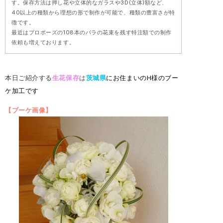
す。保存方法は押し花や立体的なガラスや3D(立体)額など、
40以上の種類から理想の形で制作が可能で、種類の豊富さが特
徴です。
最近はプロポーズの108本のバラの花束を残す特注額での制作
依頼も増えております。
本日ご紹介する
生花
保存
は
茨城
県
にお住まいのH様のブー
ケ加工です
【ブーケ画像】