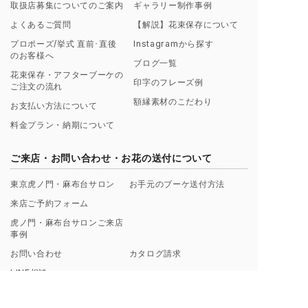
取扱店募集についてのご案内
ギャラリー制作事例
よくあるご質問
【解説】花束保存について
プロポーズ/挙式 直前･直後
Instagramから探す
のお客様へ
ブログ一覧
花束保存・アフターブーケの
印字のフレーズ例
ご注文の流れ
額縁素材のこだわり
お支払い方法について
料金プラン・納期について
ご来店・お問い合わせ・お花の送付について
東京虎ノ門・麻布台サロン
お手元のブーケ送付方法
来店ご予約フォーム
虎ノ門・麻布台サロンご来店
事例
お問い合わせ
カタログ請求
LINE相談
SNS