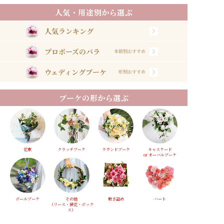
人気・用途別から選ぶ
人気ランキング
プロポーズのバラ
本数別おすすめ
ウェディングブーケ
形別おすすめ
ブーケの形から選ぶ
花束
クラッチブーケ
ラウンドブーケ
キャスケード
or オーバルブーケ
ボールブーケ
その他
敷き詰め
ハート
（リース・装花・ボック
ス）