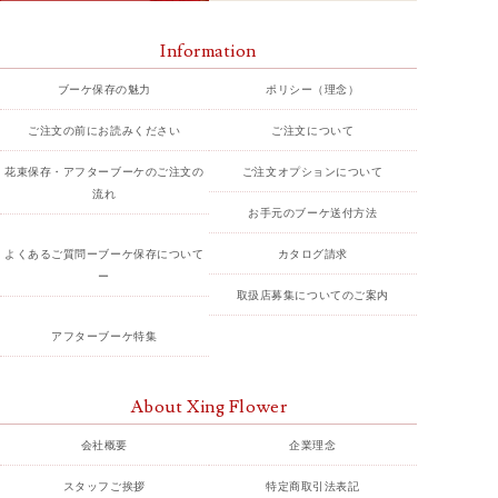
Information
ブーケ保存の魅力
ポリシー（理念）
ご注文の前にお読みください
ご注文について
花束保存・アフターブーケのご注文の
ご注文オプションについて
流れ
お手元のブーケ送付方法
よくあるご質問ーブーケ保存について
カタログ請求
ー
取扱店募集についてのご案内
アフターブーケ特集
About Xing Flower
会社概要
企業理念
スタッフご挨拶
特定商取引法表記