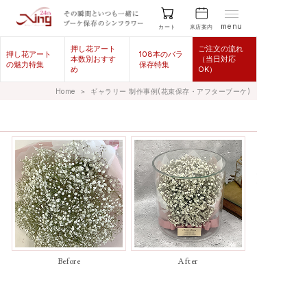
menu
来店案内
カート
押し花アート
ご注文の流れ
押し花アート
108本のバラ
本数別おすす
（当日対応
の魅力特集
保存特集
め
OK）
Home
＞
ギャラリー 制作事例(花束保存・アフターブーケ)
Before
After