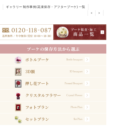
ギャラリー 制作事例(花束保存・アフターブーケ) 一覧
<
>
ブーケの保存方法から選ぶ
ボトルブーケ
Bottle bouquet
3D額
3D bouquet
押し花アート
Pressed Bouquet
クリスタルフラワー
Crystal Flower
フォトプラン
Photo Plan
セットプラン
Set Plan