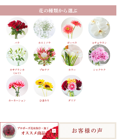
花の種類から選ぶ
バラ
カスミソウ
ガーベラ
コチョウラン
カサブランカ
プロテア
カラー
シャクヤク
（ユリ）
カーネーション
ひまわり
ダリア