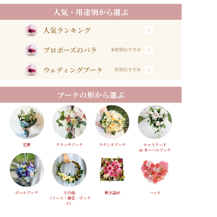
人気・用途別から選ぶ
人気ランキング
プロポーズのバラ
本数別おすすめ
ウェディングブーケ
形別おすすめ
ブーケの形から選ぶ
花束
クラッチブーケ
ラウンドブーケ
キャスケード
or オーバルブーケ
ボールブーケ
その他
敷き詰め
ハート
（リース・装花・ボック
ス）