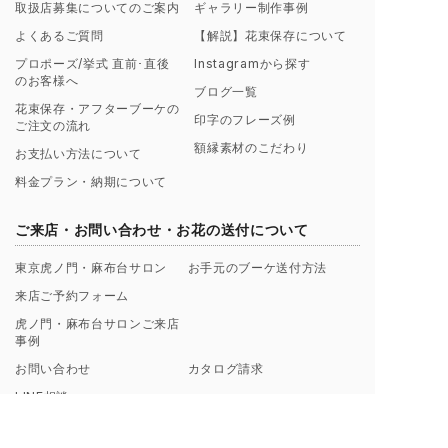
取扱店募集についてのご案内
ギャラリー制作事例
よくあるご質問
【解説】花束保存について
プロポーズ/挙式 直前･直後
Instagramから探す
のお客様へ
ブログ一覧
花束保存・アフターブーケの
印字のフレーズ例
ご注文の流れ
額縁素材のこだわり
お支払い方法について
料金プラン・納期について
ご来店・お問い合わせ・お花の送付について
東京虎ノ門・麻布台サロン
お手元のブーケ送付方法
来店ご予約フォーム
虎ノ門・麻布台サロンご来店
事例
お問い合わせ
カタログ請求
LINE相談
SNS