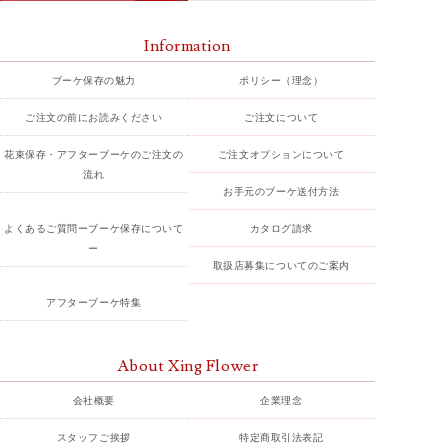
Information
ブーケ保存の魅力
ポリシー（理念）
ご注文の前にお読みください
ご注文について
花束保存・アフターブーケのご注文の
ご注文オプションについて
流れ
お手元のブーケ送付方法
よくあるご質問ーブーケ保存について
カタログ請求
ー
取扱店募集についてのご案内
アフターブーケ特集
About Xing Flower
会社概要
企業理念
スタッフご挨拶
特定商取引法表記