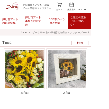
menu
来店案内
カート
押し花アート
ご注文の流れ
押し花アート
108本のバラ
本数別おすす
（当日対応
の魅力特集
保存特集
め
OK）
Home
＞
ギャラリー 制作事例(花束保存・アフターブーケ)
True2
More
Before
After