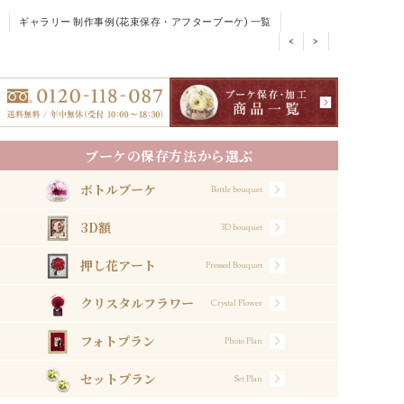
ギャラリー 制作事例(花束保存・アフターブーケ) 一覧
<
>
ブーケの保存方法から選ぶ
ボトルブーケ
Bottle bouquet
3D額
3D bouquet
押し花アート
Pressed Bouquet
クリスタルフラワー
Crystal Flower
フォトプラン
Photo Plan
セットプラン
Set Plan