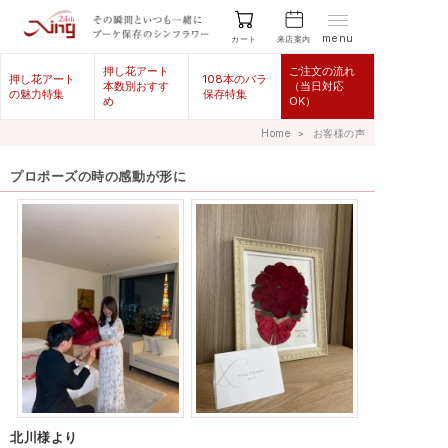
menu
来店案内
カート
押し花アート
ご注文の流れ
押し花アート
108本のバラ
本数別おすす
（当日対応
の魅力特集
保存特集
め
OK）
Home
＞
お客様の声
プロポーズの時の感動が形に
北川様より