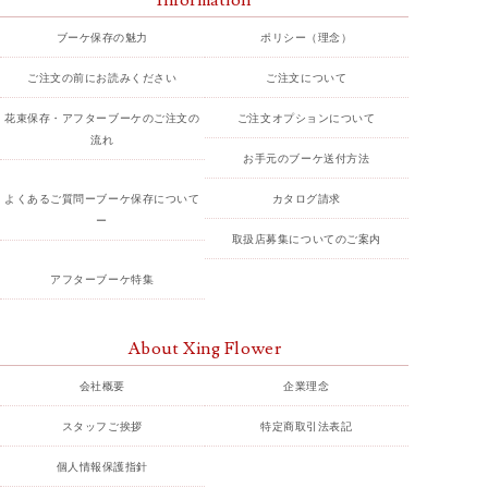
ブーケ保存の魅力
ポリシー（理念）
ご注文の前にお読みください
ご注文について
花束保存・アフターブーケのご注文の
ご注文オプションについて
流れ
お手元のブーケ送付方法
よくあるご質問ーブーケ保存について
カタログ請求
ー
取扱店募集についてのご案内
アフターブーケ特集
About Xing Flower
会社概要
企業理念
スタッフご挨拶
特定商取引法表記
個人情報保護指針