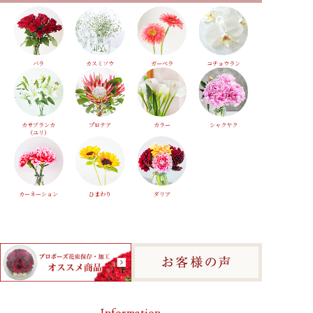
バラ
カスミソウ
ガーベラ
コチョウラン
カサブランカ
プロテア
カラー
シャクヤク
（ユリ）
カーネーション
ひまわり
ダリア
Information