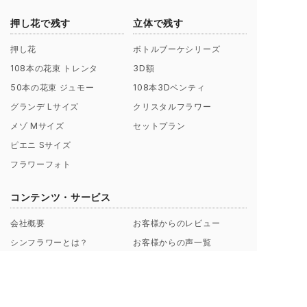
押し花で残す
立体で残す
押し花
ボトルブーケシリーズ
108本の花束 トレンタ
3D額
50本の花束 ジュモー
108本3Dベンティ
グランデ Lサイズ
クリスタルフラワー
メゾ Mサイズ
セットプラン
ピエニ Sサイズ
フラワーフォト
コンテンツ・サービス
会社概要
お客様からのレビュー
シンフラワーとは？
お客様からの声一覧
ポリシー（理念）
キャンペーン
取扱店募集についてのご案内
ギャラリー制作事例
よくあるご質問
【解説】花束保存について