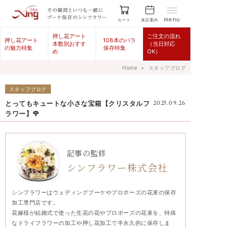
menu
来店案内
カート
押し花アート
ご注文の流れ
押し花アート
108本のバラ
本数別おすす
（当日対応
の魅力特集
保存特集
め
OK）
Home
＞
スタッフブログ
スタッフブログ
とってもキュートな小さな宝箱【クリスタルフ
2025.09.26
ラワー】🌹
記事の監修
シンフラワー株式会社
シンフラワーはウェディングブーケやプロポーズの花束の保存
加工専門店です。
花嫁様が結婚式で使った生花の花やプロポーズの花束を、特殊
なドライフラワーの加工や押し花加工で半永久的に保存しま