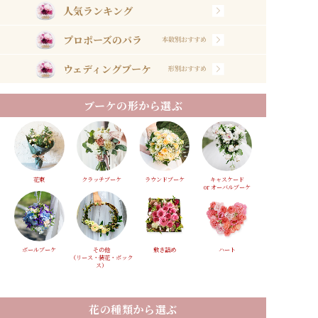
人気ランキング
プロポーズのバラ
本数別おすすめ
ウェディングブーケ
形別おすすめ
ブーケの形から選ぶ
花束
クラッチブーケ
ラウンドブーケ
キャスケード
or オーバルブーケ
ボールブーケ
その他
敷き詰め
ハート
（リース・装花・ボック
ス）
花の種類から選ぶ