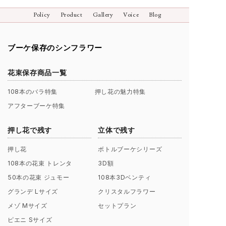
Policy
Product
Gallery
Voice
Blog
ブーケ保存のシンフラワー
花束保存商品一覧
108本のバラ特集
押し花の魅力特集
アフターブーケ特集
押し花で残す
立体で残す
押し花
ボトルブーケシリーズ
108本の花束 トレンタ
3D額
50本の花束 ジュモー
108本3Dベンティ
グランデ Lサイズ
クリスタルフラワー
メゾ Mサイズ
セットプラン
ピエニ Sサイズ