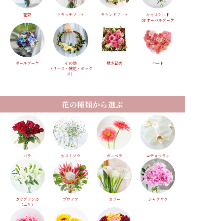
花束
クラッチブーケ
ラウンドブーケ
キャスケード
or オーバルブーケ
ボールブーケ
その他
敷き詰め
ハート
（リース・装花・ボック
ス）
花の種類から選ぶ
バラ
カスミソウ
ガーベラ
コチョウラン
カサブランカ
プロテア
カラー
シャクヤク
（ユリ）