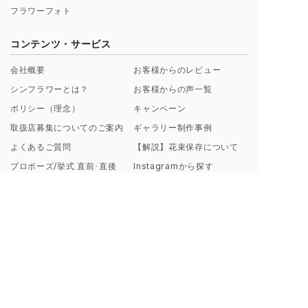
フラワーフォト
コンテンツ・サービス
会社概要
お客様からのレビュー
シンフラワーとは？
お客様からの声一覧
ポリシー（理念）
キャンペーン
取扱店募集についてのご案内
ギャラリー制作事例
よくあるご質問
【解説】花束保存について
プロポーズ/挙式 直前･直後
Instagramから探す
のお客様へ
ブログ一覧
花束保存・アフターブーケの
印字のフレーズ例
ご注文の流れ
額縁素材のこだわり
お支払い方法について
料金プラン・納期について
ご来店・お問い合わせ・お花の送付について
東京虎ノ門・麻布台サロン
お手元のブーケ送付方法