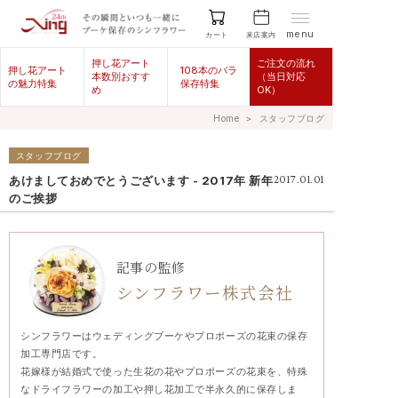
menu
来店案内
カート
押し花アート
ご注文の流れ
押し花アート
108本のバラ
本数別おすす
（当日対応
の魅力特集
保存特集
め
OK）
Home
＞
スタッフブログ
スタッフブログ
あけましておめでとうございます - 2017年 新年
2017.01.01
のご挨拶
記事の監修
シンフラワー株式会社
シンフラワーはウェディングブーケやプロポーズの花束の保存
加工専門店です。
花嫁様が結婚式で使った生花の花やプロポーズの花束を、特殊
なドライフラワーの加工や押し花加工で半永久的に保存しま