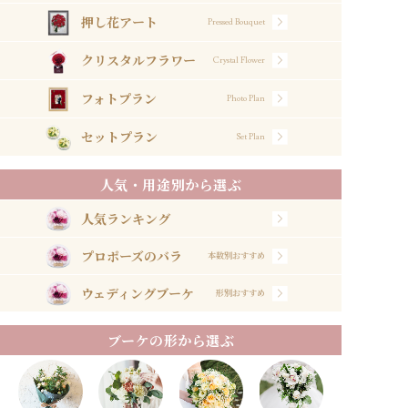
押し花アート
Pressed Bouquet
クリスタルフラワー
Crystal Flower
フォトプラン
Photo Plan
セットプラン
Set Plan
人気・用途別から選ぶ
人気ランキング
プロポーズのバラ
本数別おすすめ
ウェディングブーケ
形別おすすめ
ブーケの形から選ぶ