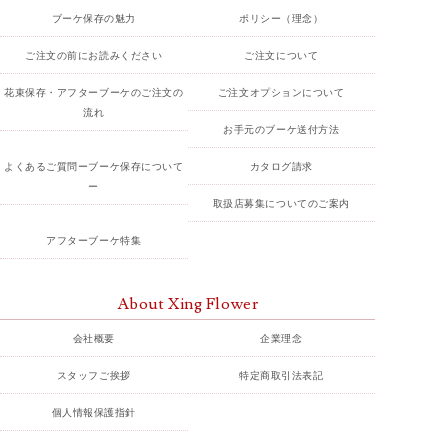
ブーケ保存の魅力
ポリシー（理念）
ご注文の前にお読みください
ご注文について
花束保存・アフターブーケのご注文の
ご注文オプションについて
流れ
お手元のブーケ送付方法
よくあるご質問ーブーケ保存について
カタログ請求
ー
取扱店募集についてのご案内
アフターブーケ特集
About Xing Flower
会社概要
企業理念
スタッフご挨拶
特定商取引法表記
個人情報保護指針