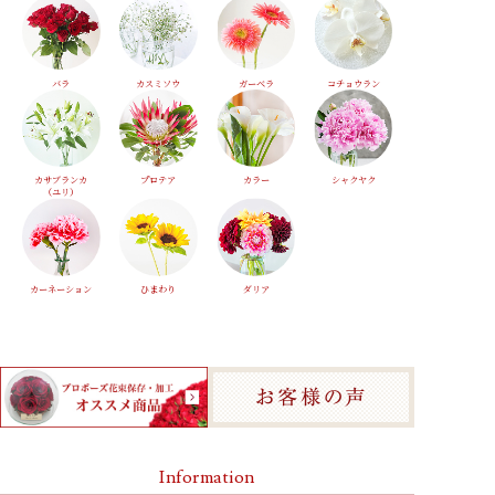
バラ
カスミソウ
ガーベラ
コチョウラン
カサブランカ
プロテア
カラー
シャクヤク
（ユリ）
カーネーション
ひまわり
ダリア
Information