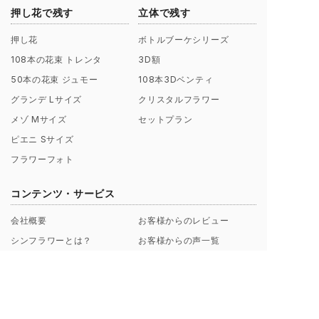
押し花で残す
立体で残す
押し花
ボトルブーケシリーズ
108本の花束 トレンタ
3D額
50本の花束 ジュモー
108本3Dベンティ
グランデ Lサイズ
クリスタルフラワー
メゾ Mサイズ
セットプラン
ピエニ Sサイズ
フラワーフォト
コンテンツ・サービス
会社概要
お客様からのレビュー
シンフラワーとは？
お客様からの声一覧
ポリシー（理念）
キャンペーン
取扱店募集についてのご案内
ギャラリー制作事例
よくあるご質問
【解説】花束保存について