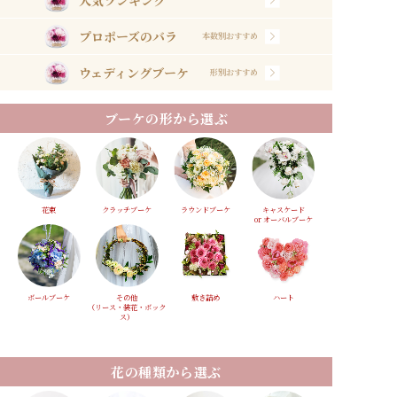
プロポーズのバラ
本数別おすすめ
ウェディングブーケ
形別おすすめ
ブーケの形から選ぶ
花束
クラッチブーケ
ラウンドブーケ
キャスケード
or オーバルブーケ
ボールブーケ
その他
敷き詰め
ハート
（リース・装花・ボック
ス）
花の種類から選ぶ