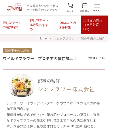
menu
来店案内
カート
押し花アート
ご注文の流れ
押し花アート
108本のバラ
本数別おすす
（当日対応
の魅力特集
保存特集
め
OK）
Home
＞
スタッフブログ
＞
制作事例のご紹介
制作事例のご紹介
ワイルドフラワー プロテアの保存加工！
2021.07.14
記事の監修
シンフラワー株式会社
シンフラワーはウェディングブーケやプロポーズの花束の保存
加工専門店です。
花嫁様が結婚式で使った生花の花やプロポーズの花束を、特殊
なドライフラワーの加工や押し花加工で半永久的に保存しま
す。保存方法は押し花や立体的なガラスや3D(立体)額など、