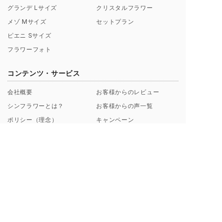
グランデ Lサイズ
クリスタルフラワー
メゾ Mサイズ
セットプラン
ピエニ Sサイズ
フラワーフォト
コンテンツ・サービス
会社概要
お客様からのレビュー
シンフラワーとは？
お客様からの声一覧
ポリシー（理念）
キャンペーン
取扱店募集についてのご案内
ギャラリー制作事例
よくあるご質問
【解説】花束保存について
プロポーズ/挙式 直前･直後
Instagramから探す
のお客様へ
ブログ一覧
花束保存・アフターブーケの
印字のフレーズ例
ご注文の流れ
額縁素材のこだわり
お支払い方法について
料金プラン・納期について