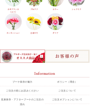
カサブランカ
プロテア
カラー
シャクヤク
（ユリ）
カーネーション
ひまわり
ダリア
Information
ブーケ保存の魅力
ポリシー（理念）
ご注文の前にお読みください
ご注文について
花束保存・アフターブーケのご注文の
ご注文オプションについて
流れ