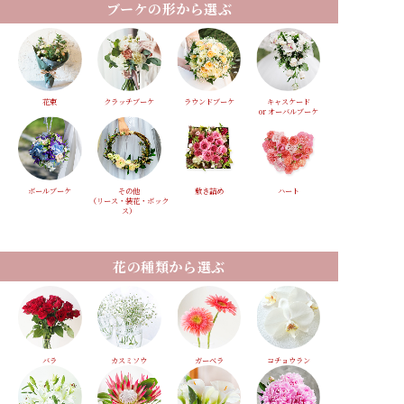
ブーケの形から選ぶ
花束
クラッチブーケ
ラウンドブーケ
キャスケード
or オーバルブーケ
ボールブーケ
その他
敷き詰め
ハート
（リース・装花・ボック
ス）
花の種類から選ぶ
バラ
カスミソウ
ガーベラ
コチョウラン