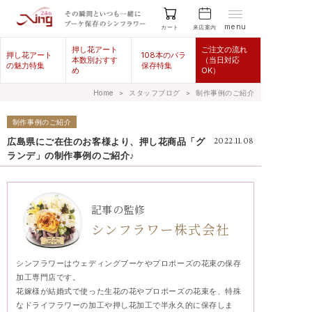
menu
来店案内
カート
押し花アート
ご注文の流れ
押し花アート
108本のバラ
本数別おすす
（当日対応
の魅力特集
保存特集
め
OK）
Home
＞
スタッフブログ
＞
制作事例のご紹介
制作事例のご紹介
広島県にご在住のお客様より、押し花商品「グ
2022.11.08
ランデ」の制作事例のご紹介♪
記事の監修
シンフラワー株式会社
シンフラワーはウェディングブーケやプロポーズの花束の保存
加工専門店です。
花嫁様が結婚式で使った生花の花やプロポーズの花束を、特殊
なドライフラワーの加工や押し花加工で半永久的に保存しま