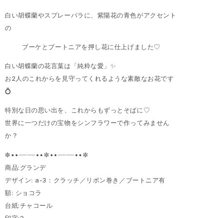
白い胡蝶蘭やスプレーバラに、紫陽花の青色がアクセント
の
ブーケとブートニアを押し花に仕上げました♡
白い胡蝶蘭の花言葉は「純粋な愛」✨
お2人のこれからを見守ってくれるような素敵なお花です
💍
特別な日の思い出を、これからもずっとそばに♡
世界に一つだけの宝物をシンフラワーで作ってみません
か？
✼••┈┈┈┈••✼••┈┈┈┈••✼
商品:グランデ
デザイン: a-3：クラッチ／リボン巻き／ブートニア有
額: ショコラ
台紙:チャコール
印字:2