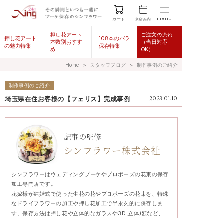
menu
来店案内
カート
押し花アート
ご注文の流れ
押し花アート
108本のバラ
本数別おすす
（当日対応
の魅力特集
保存特集
め
OK）
Home
＞
スタッフブログ
＞
制作事例のご紹介
制作事例のご紹介
埼玉県在住お客様の【フェリス】完成事例
2023.01.10
記事の監修
シンフラワー株式会社
シンフラワーはウェディングブーケやプロポーズの花束の保存
加工専門店です。
花嫁様が結婚式で使った生花の花やプロポーズの花束を、特殊
なドライフラワーの加工や押し花加工で半永久的に保存しま
す。保存方法は押し花や立体的なガラスや3D(立体)額など、