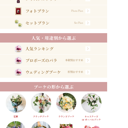
フォトプラン
Photo Plan
セットプラン
Set Plan
人気・用途別から選ぶ
人気ランキング
プロポーズのバラ
本数別おすすめ
ウェディングブーケ
形別おすすめ
ブーケの形から選ぶ
花束
クラッチブーケ
ラウンドブーケ
キャスケード
or オーバルブーケ