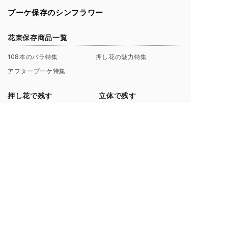
ブーケ保存のシンフラワー
花束保存商品一覧
108本のバラ特集
押し花の魅力特集
アフターブーケ特集
押し花で残す
立体で残す
押し花
ボトルブーケシリーズ
108本の花束 トレンタ
3D額
50本の花束 ジュモー
108本3Dベンティ
グランデ Lサイズ
クリスタルフラワー
メゾ Mサイズ
セットプラン
ピエニ Sサイズ
フラワーフォト
コンテンツ・サービス