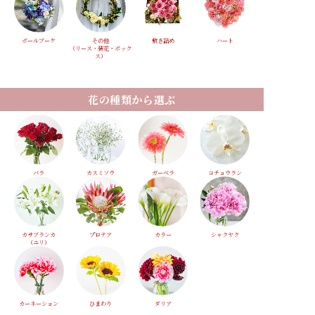
ボールブーケ
その他
敷き詰め
ハート
（リース・装花・ボック
ス）
花の種類から選ぶ
バラ
カスミソウ
ガーベラ
コチョウラン
カサブランカ
プロテア
カラー
シャクヤク
（ユリ）
カーネーション
ひまわり
ダリア