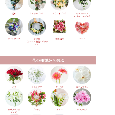
花束
クラッチブーケ
ラウンドブーケ
キャスケード
or オーバルブーケ
ボールブーケ
その他
敷き詰め
ハート
（リース・装花・ボック
ス）
花の種類から選ぶ
バラ
カスミソウ
ガーベラ
コチョウラン
カサブランカ
プロテア
カラー
シャクヤク
（ユリ）