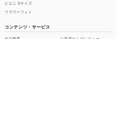
ピエニ Sサイズ
フラワーフォト
コンテンツ・サービス
会社概要
お客様からのレビュー
シンフラワーとは？
お客様からの声一覧
ポリシー（理念）
キャンペーン
取扱店募集についてのご案内
ギャラリー制作事例
よくあるご質問
【解説】花束保存について
プロポーズ/挙式 直前･直後
Instagramから探す
のお客様へ
ブログ一覧
花束保存・アフターブーケの
印字のフレーズ例
ご注文の流れ
額縁素材のこだわり
お支払い方法について
料金プラン・納期について
ご来店・お問い合わせ・お花の送付について