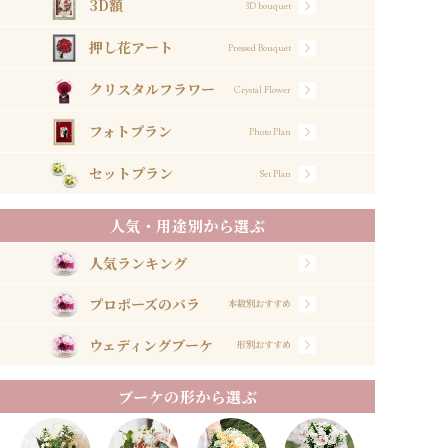
3D額
3D bouquet
押し花アート
Pressed Bouquet
クリスタルフラワー
Crystal Flower
フォトプラン
Photo Plan
セットプラン
Set Plan
人気・用途別から選ぶ
人気ランキング
プロポーズのバラ
本数別おすすめ
ウェディングブーケ
形別おすすめ
ブーケの形から選ぶ