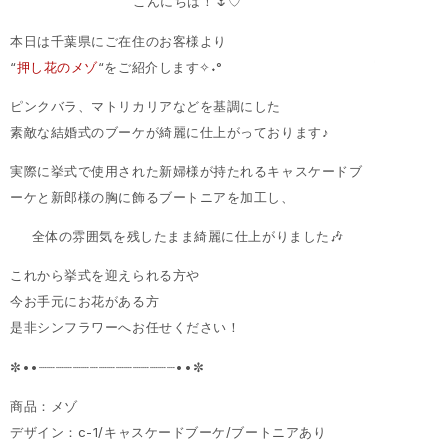
こんにちは！🌷♡
本日は千葉県にご在住のお客様より
“
押し花のメゾ
“をご紹介します✧˖°
ピンクバラ、マトリカリアなどを基調にした
素敵な結婚式のブーケが綺麗に仕上がっております♪
実際に挙式で使用された新婦様が持たれるキャスケードブ
ーケと新郎様の胸に飾るブートニアを加工し、
全体の雰囲気を残したまま綺麗に仕上がりました🎶
これから挙式を迎えられる方や
今お手元にお花がある方
是非シンフラワーへお任せください！
✼••┈┈┈┈┈┈┈┈┈┈┈┈┈┈┈┈••✼
商品：メゾ
デザイン：c-1/キャスケードブーケ/ブートニアあり