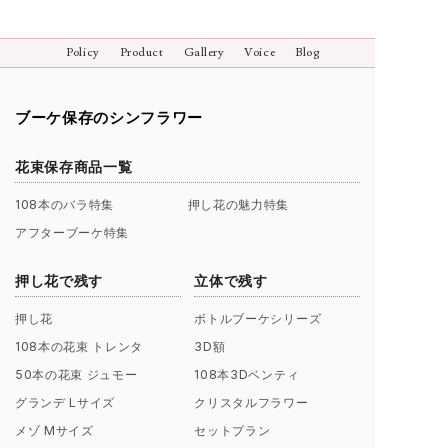
Policy
Product
Gallery
Voice
Blog
ブーケ保存のシンフラワー
花束保存商品一覧
108本のバラ特集
押し花の魅力特集
アフターブーケ特集
押し花で残す
立体で残す
押し花
ボトルブーケシリーズ
108本の花束 トレンタ
3D額
50本の花束 ジュモー
108本3Dベンティ
グランデ Lサイズ
クリスタルフラワー
メゾ Mサイズ
セットプラン