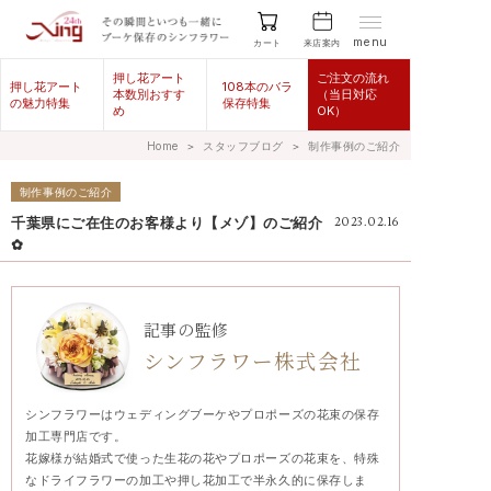
menu
来店案内
カート
押し花アート
ご注文の流れ
押し花アート
108本のバラ
本数別おすす
（当日対応
の魅力特集
保存特集
め
OK）
Home
＞
スタッフブログ
＞
制作事例のご紹介
制作事例のご紹介
千葉県にご在住のお客様より【メゾ】のご紹介
2023.02.16
✿
記事の監修
シンフラワー株式会社
シンフラワーはウェディングブーケやプロポーズの花束の保存
加工専門店です。
花嫁様が結婚式で使った生花の花やプロポーズの花束を、特殊
なドライフラワーの加工や押し花加工で半永久的に保存しま