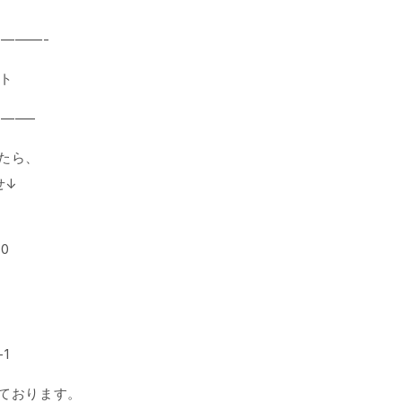
———-
ート
——–
たら、
せ↓
0
1
ております。