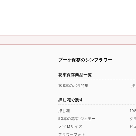
ブーケ保存のシンフラワー
花束保存商品一覧
108本のバラ特集
押
押し花で残す
押し花
1
50本の花束 ジュモー
グ
メゾ Mサイズ
ピ
フラワーフォト