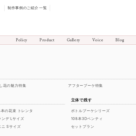
制作事例のご紹介 一覧
Policy
Product
Gallery
Voice
Blog
し花の魅力特集
アフターブーケ特集
立体で残す
08本の花束 トレンタ
ボトルブーケシリーズ
ランデ Lサイズ
108本3Dベンティ
エニ Sサイズ
セットプラン