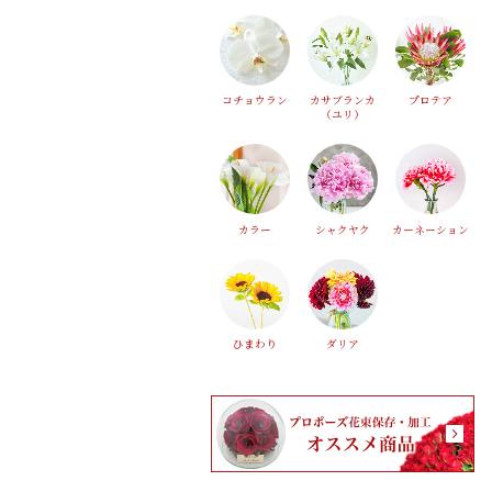
コチョウラン
カサブランカ
プロテア
（ユリ）
カラー
シャクヤク
カーネーション
ひまわり
ダリア