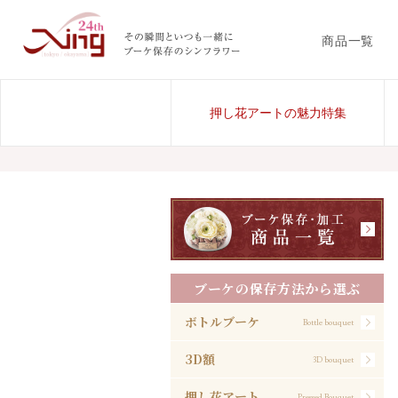
商品一覧
押し花アートの魅力特集
ブーケの保存方法から選ぶ
ボトルブーケ
Bottle bouquet
3D額
3D bouquet
押し花アート
Pressed Bouquet