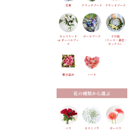
花束
クラッチブーケ
ラウンドブーケ
キャスケード
ボールブーケ
その他
or オーバルブー
（リース・装花・
ケ
ボックス）
敷き詰め
ハート
花の種類から選ぶ
バラ
カスミソウ
ガーベラ