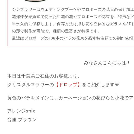
シンフラワーはウェディングブーケやプロポーズの花束の保存加
花嫁様が結婚式で使った生花の花やプロポーズの花束を、特殊な
半永久的に保存します。保存方法は押し花や立体的なガラスや3D(
の形で制作が可能で、種類の豊富さが特徴です。
最近はプロポーズの108本のバラの花束を残す特注額での制作依
みなさんこんにちは！
本日は千葉県ご在住のお客様より、
クリスタルフラワーの
【ドロップ】
をご紹介します💎
黄色のバラをメインに、カーネーションの花びらと小花でア
アレンジ:mix
台座:ブラウン