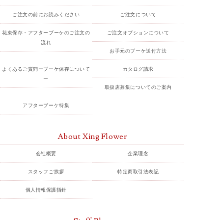
ご注文の前にお読みください
ご注文について
花束保存・アフターブーケのご注文の
ご注文オプションについて
流れ
お手元のブーケ送付方法
よくあるご質問ーブーケ保存について
カタログ請求
ー
取扱店募集についてのご案内
アフターブーケ特集
About Xing Flower
会社概要
企業理念
スタッフご挨拶
特定商取引法表記
個人情報保護指針