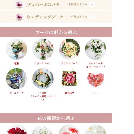
プロポーズのバラ
本数別おすすめ
ウェディングブーケ
形別おすすめ
ブーケの形から選ぶ
花束
クラッチブーケ
ラウンドブーケ
キャスケード
or オーバルブーケ
ボールブーケ
その他
敷き詰め
ハート
（リース・装花・ボック
ス）
花の種類から選ぶ