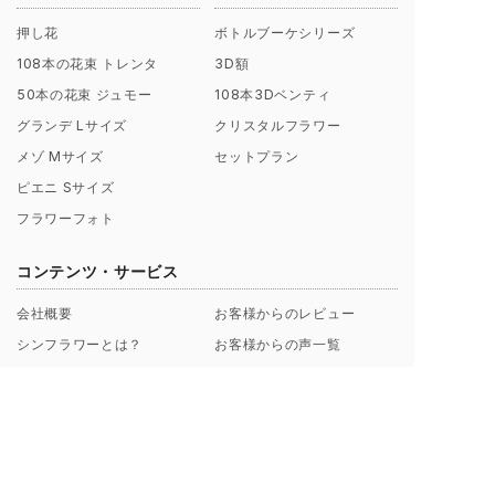
押し花
ボトルブーケシリーズ
108本の花束 トレンタ
3D額
50本の花束 ジュモー
108本3Dベンティ
グランデ Lサイズ
クリスタルフラワー
メゾ Mサイズ
セットプラン
ピエニ Sサイズ
フラワーフォト
コンテンツ・サービス
会社概要
お客様からのレビュー
シンフラワーとは？
お客様からの声一覧
ポリシー（理念）
キャンペーン
取扱店募集についてのご案内
ギャラリー制作事例
よくあるご質問
【解説】花束保存について
プロポーズ/挙式 直前･直後
Instagramから探す
のお客様へ