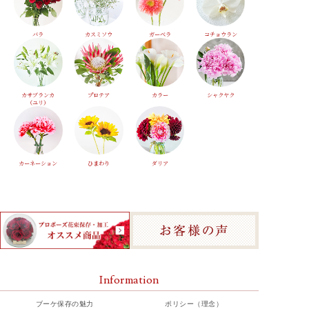
バラ
カスミソウ
ガーベラ
コチョウラン
カサブランカ
プロテア
カラー
シャクヤク
（ユリ）
カーネーション
ひまわり
ダリア
Information
ブーケ保存の魅力
ポリシー（理念）