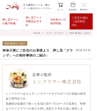
menu
来店案内
カート
押し花アート
ご注文の流れ
押し花アート
108本のバラ
本数別おすす
（当日対応
の魅力特集
保存特集
め
OK）
Home
＞
スタッフブログ
＞
制作事例のご紹介
制作事例のご紹介
神奈川県にご在住のお客様より、押し花「グラ
2023.04.21
ンデ」への制作事例のご紹介♪
記事の監修
シンフラワー株式会社
シンフラワーはウェディングブーケやプロポーズの花束の保存
加工専門店です。
花嫁様が結婚式で使った生花の花やプロポーズの花束を、特殊
なドライフラワーの加工や押し花加工で半永久的に保存しま