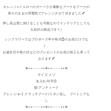
オレンジ×イエローのガーベラが素敵なブーケをブーケの
形そのままの雰囲気でアレンジさせて頂きました💕
押し花は壁に掛けることも可能なのでインテリアとしても
大好評の商品です➴⡱
シンフラワーではプロポーズ🌹や挙式💍のお花だけでな
く、
お誕生日や母の日などのプレゼントのお花の加工も承って
おります💕
✼••┈┈┈┈••✼••┈┈┈┈••✼
サイズ:メゾ
名入れ:印字②
額:アンティーク
アレンジ:a-2 クラッチブーケ/リボン流し ブートニアな
し
✼••┈┈┈┈••✼••┈┈┈┈••✼