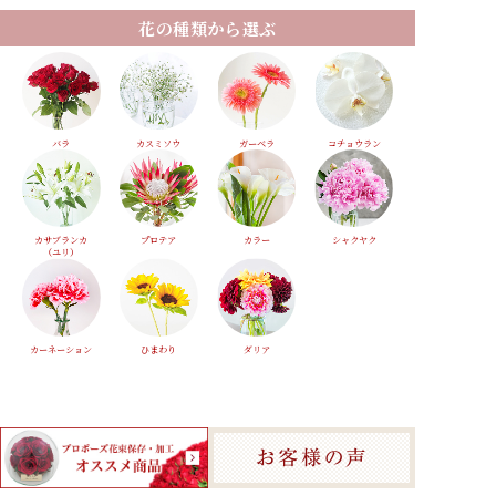
花の種類から選ぶ
バラ
カスミソウ
ガーベラ
コチョウラン
カサブランカ
プロテア
カラー
シャクヤク
（ユリ）
カーネーション
ひまわり
ダリア