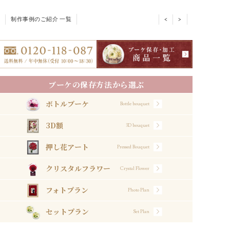
制作事例のご紹介 一覧
<
>
ブーケの保存方法から選ぶ
ボトルブーケ
Bottle bouquet
3D額
3D bouquet
押し花アート
Pressed Bouquet
クリスタルフラワー
Crystal Flower
フォトプラン
Photo Plan
セットプラン
Set Plan