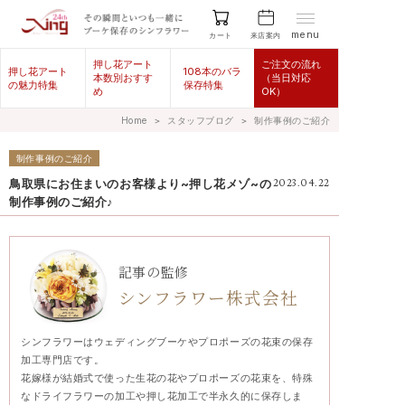
menu
来店案内
カート
押し花アート
ご注文の流れ
押し花アート
108本のバラ
本数別おすす
（当日対応
の魅力特集
保存特集
め
OK）
Home
＞
スタッフブログ
＞
制作事例のご紹介
制作事例のご紹介
鳥取県にお住まいのお客様より~押し花メゾ~の
2023.04.22
制作事例のご紹介♪
記事の監修
シンフラワー株式会社
シンフラワーはウェディングブーケやプロポーズの花束の保存
加工専門店です。
花嫁様が結婚式で使った生花の花やプロポーズの花束を、特殊
なドライフラワーの加工や押し花加工で半永久的に保存しま