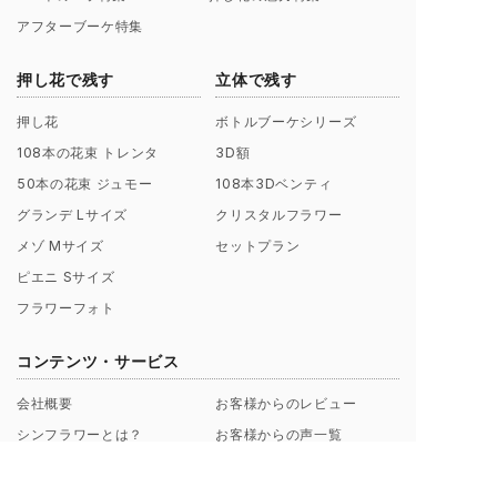
アフターブーケ特集
押し花で残す
立体で残す
押し花
ボトルブーケシリーズ
108本の花束 トレンタ
3D額
50本の花束 ジュモー
108本3Dベンティ
グランデ Lサイズ
クリスタルフラワー
メゾ Mサイズ
セットプラン
ピエニ Sサイズ
フラワーフォト
コンテンツ・サービス
会社概要
お客様からのレビュー
シンフラワーとは？
お客様からの声一覧
ポリシー（理念）
キャンペーン
取扱店募集についてのご案内
ギャラリー制作事例