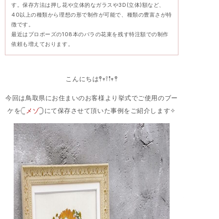
す。保存方法は押し花や立体的なガラスや3D(立体)額など、
40以上の種類から理想の形で制作が可能で、種類の豊富さが特
徴です。
最近はプロポーズの108本のバラの花束を残す特注額での制作
依頼も増えております。
こんにちは𖤣𖥧𖥣𖡡𖥧𖤣
今回は鳥取県にお住まいのお客様より挙式でご使用のブー
ケを‎𓊆
メゾ
𓊇にて保存させて頂いた事例をご紹介します✧