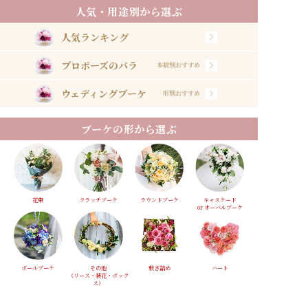
人気・用途別から選ぶ
人気ランキング
プロポーズのバラ
本数別おすすめ
ウェディングブーケ
形別おすすめ
ブーケの形から選ぶ
花束
クラッチブーケ
ラウンドブーケ
キャスケード
or オーバルブーケ
ボールブーケ
その他
敷き詰め
ハート
（リース・装花・ボック
ス）