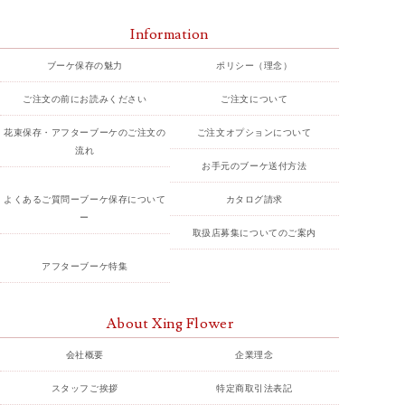
Information
ブーケ保存の魅力
ポリシー（理念）
ご注文の前にお読みください
ご注文について
花束保存・アフターブーケのご注文の
ご注文オプションについて
流れ
お手元のブーケ送付方法
よくあるご質問ーブーケ保存について
カタログ請求
ー
取扱店募集についてのご案内
アフターブーケ特集
About Xing Flower
会社概要
企業理念
スタッフご挨拶
特定商取引法表記