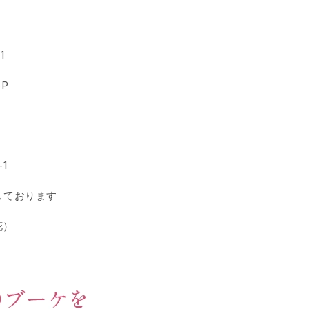
1
P
1
しております
花）