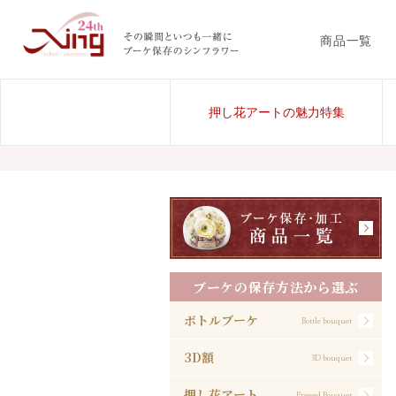
商品一覧
押し花アートの魅力特集
ブーケの保存方法から選ぶ
ボトルブーケ
Bottle bouquet
3D額
3D bouquet
押し花アート
Pressed Bouquet