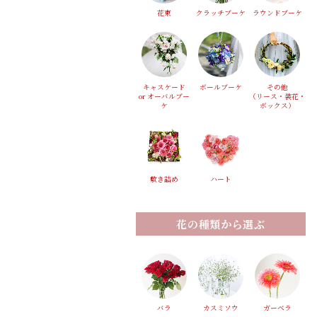
花束
クラッチブーケ
ラウンドブーケ
キャスケード
ボールブーケ
その他
or オーバルブー
（リース・装花・
ケ
ボックス）
敷き詰め
ハート
花の種類から選ぶ
バラ
カスミソウ
ガーベラ