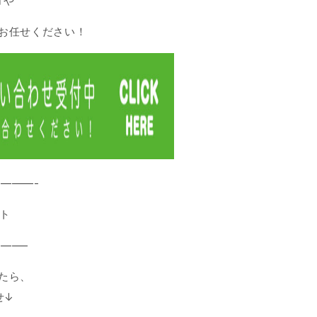
方や
お任せください！
———-
ート
——–
たら、
せ↓