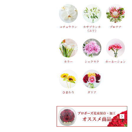
コチョウラン
カサブランカ
プロテア
（ユリ）
カラー
シャクヤク
カーネーション
ひまわり
ダリア