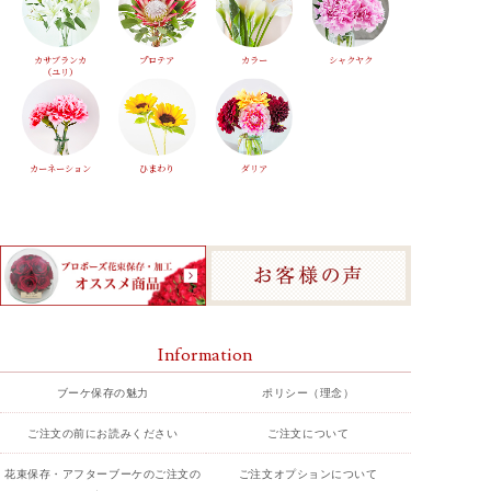
カサブランカ
プロテア
カラー
シャクヤク
（ユリ）
カーネーション
ひまわり
ダリア
Information
ブーケ保存の魅力
ポリシー（理念）
ご注文の前にお読みください
ご注文について
花束保存・アフターブーケのご注文の
ご注文オプションについて