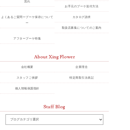
流れ
お手元のブーケ送付方法
よくあるご質問ーブーケ保存について
カタログ請求
ー
取扱店募集についてのご案内
アフターブーケ特集
About Xing Flower
会社概要
企業理念
スタッフご挨拶
特定商取引法表記
個人情報保護指針
Staff Blog