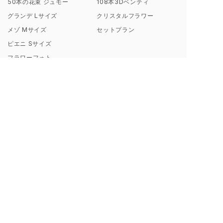
50本の花束 ジュモー
108本3Dベンティ
グランデ Lサイズ
クリスタルフラワー
メゾ Mサイズ
セットプラン
ピエニ Sサイズ
フラワーフォト
コンテンツ・サービス
会社概要
お客様からのレビュー
シンフラワーとは？
お客様からの声一覧
ポリシー（理念）
キャンペーン
取扱店募集についてのご案内
ギャラリー制作事例
よくあるご質問
【解説】花束保存について
プロポーズ/挙式 直前･直後
Instagramから探す
のお客様へ
ブログ一覧
花束保存・アフターブーケの
印字のフレーズ例
ご注文の流れ
額縁素材のこだわり
お支払い方法について