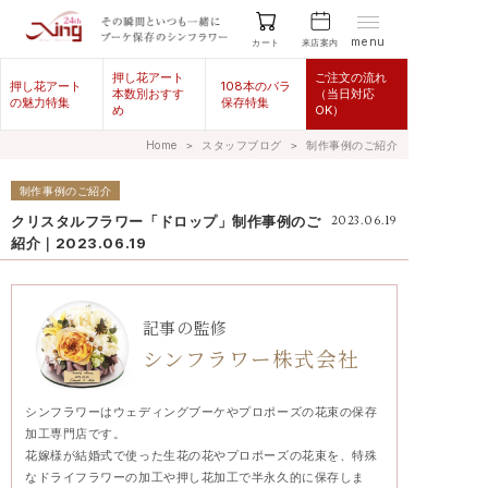
menu
来店案内
カート
押し花アート
ご注文の流れ
押し花アート
108本のバラ
本数別おすす
（当日対応
の魅力特集
保存特集
め
OK）
Home
＞
スタッフブログ
＞
制作事例のご紹介
制作事例のご紹介
クリスタルフラワー「ドロップ」制作事例のご
2023.06.19
紹介｜2023.06.19
記事の監修
シンフラワー株式会社
シンフラワーはウェディングブーケやプロポーズの花束の保存
加工専門店です。
花嫁様が結婚式で使った生花の花やプロポーズの花束を、特殊
なドライフラワーの加工や押し花加工で半永久的に保存しま