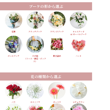
ブーケの形から選ぶ
花束
クラッチブーケ
ラウンドブーケ
キャスケード
or オーバルブーケ
ボールブーケ
その他
敷き詰め
ハート
（リース・装花・ボック
ス）
花の種類から選ぶ
バラ
カスミソウ
ガーベラ
コチョウラン