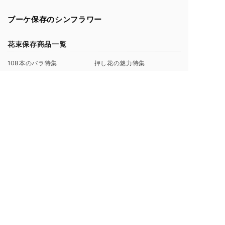
ブーケ保存のシンフラワー
花束保存商品一覧
108本のバラ特集
押し花の魅力特集
アフターブーケ特集
押し花で残す
立体で残す
押し花
ボトルブーケシリーズ
108本の花束 トレンタ
3D額
50本の花束 ジュモー
108本3Dベンティ
グランデ Lサイズ
クリスタルフラワー
メゾ Mサイズ
セットプラン
ピエニ Sサイズ
フラワーフォト