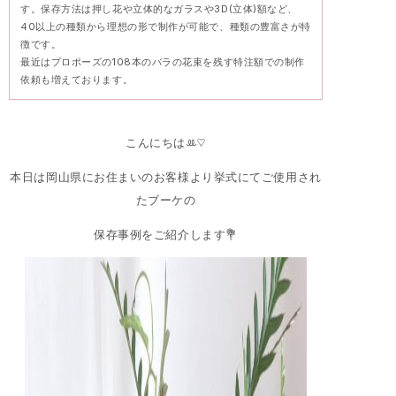
す。保存方法は押し花や立体的なガラスや3D(立体)額など、
40以上の種類から理想の形で制作が可能で、種類の豊富さが特
徴です。
最近はプロポーズの108本のバラの花束を残す特注額での制作
依頼も増えております。
こんにちはꔛ♡
本日は岡山県にお住まいのお客様より挙式にてご使用され
たブーケの
保存事例をご紹介します💐