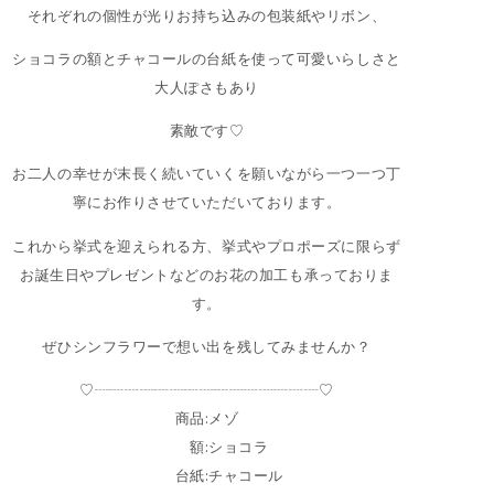
それぞれの個性が光りお持ち込みの包装紙やリボン、
ショコラの額とチャコールの台紙を使って可愛いらしさと
大人ぽさもあり
素敵です♡
お二人の幸せが末長く続いていくを願いながら一つ一つ丁
寧にお作りさせていただいております。
これから挙式を迎えられる方、挙式やプロポーズに限らず
お誕生日やプレゼントなどのお花の加工も承っておりま
す。
ぜひシンフラワーで想い出を残してみませんか？
♡┈┈┈┈┈┈┈┈┈┈┈┈┈┈┈♡
商品:メゾ
額:ショコラ
台紙:チャコール