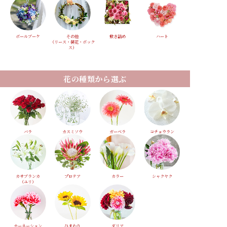
ボールブーケ
その他
敷き詰め
ハート
（リース・装花・ボック
ス）
花の種類から選ぶ
バラ
カスミソウ
ガーベラ
コチョウラン
カサブランカ
プロテア
カラー
シャクヤク
（ユリ）
カーネーション
ひまわり
ダリア