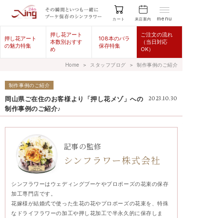
menu
来店案内
カート
押し花アート
ご注文の流れ
押し花アート
108本のバラ
本数別おすす
（当日対応
の魅力特集
保存特集
め
OK）
Home
＞
スタッフブログ
＞
制作事例のご紹介
制作事例のご紹介
岡山県ご在住のお客様より「押し花メゾ」への
2023.10.30
制作事例のご紹介♪
記事の監修
シンフラワー株式会社
シンフラワーはウェディングブーケやプロポーズの花束の保存
加工専門店です。
花嫁様が結婚式で使った生花の花やプロポーズの花束を、特殊
なドライフラワーの加工や押し花加工で半永久的に保存しま