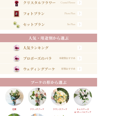
クリスタルフラワー
Crystal Flower
フォトプラン
Photo Plan
セットプラン
Set Plan
人気・用途別から選ぶ
人気ランキング
プロポーズのバラ
本数別おすすめ
ウェディングブーケ
形別おすすめ
ブーケの形から選ぶ
花束
クラッチブーケ
ラウンドブーケ
キャスケード
or オーバルブーケ