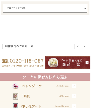
制作事例のご紹介 一覧
<
>
ブーケの保存方法から選ぶ
ボトルブーケ
Bottle bouquet
3D額
3D bouquet
押し花アート
Pressed Bouquet