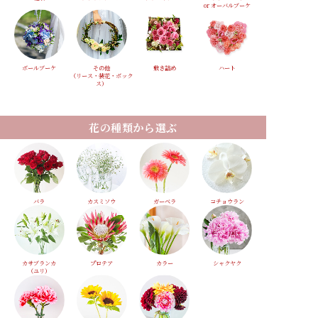
or オーバルブーケ
ボールブーケ
その他
敷き詰め
ハート
（リース・装花・ボック
ス）
花の種類から選ぶ
バラ
カスミソウ
ガーベラ
コチョウラン
カサブランカ
プロテア
カラー
シャクヤク
（ユリ）