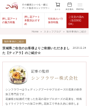
menu
来店案内
カート
押し花アート
ご注文の流れ
押し花アート
108本のバラ
本数別おすす
（当日対応
の魅力特集
保存特集
め
OK）
Home
＞
スタッフブログ
＞
制作事例のご紹介
制作事例のご紹介
茨城県ご在住のお客様よりご依頼いただきまし
2023.12.24
た【ティアラ】のご紹介☆
記事の監修
シンフラワー株式会社
シンフラワーはウェディングブーケやプロポーズの花束の保存
加工専門店です。
花嫁様が結婚式で使った生花の花やプロポーズの花束を、特殊
なドライフラワーの加工や押し花加工で半永久的に保存しま