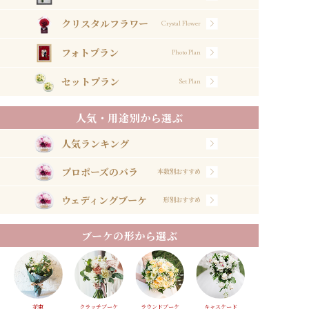
クリスタルフラワー
Crystal Flower
フォトプラン
Photo Plan
セットプラン
Set Plan
人気・用途別から選ぶ
人気ランキング
プロポーズのバラ
本数別おすすめ
ウェディングブーケ
形別おすすめ
ブーケの形から選ぶ
花束
クラッチブーケ
ラウンドブーケ
キャスケード