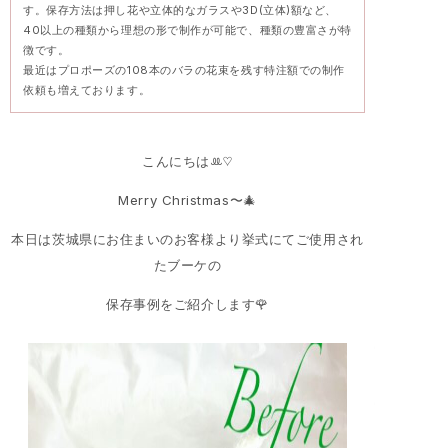
す。保存方法は押し花や立体的なガラスや3D(立体)額など、
40以上の種類から理想の形で制作が可能で、種類の豊富さが特
徴です。
最近はプロポーズの108本のバラの花束を残す特注額での制作
依頼も増えております。
こんにちはꔛ♡
Merry Christmas〜🎄
本日は茨城県にお住まいのお客様より挙式にてご使用され
たブーケの
保存事例をご紹介します🌹