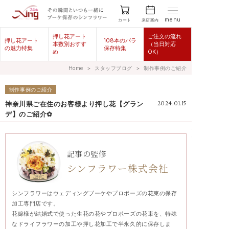
menu
来店案内
カート
押し花アート
ご注文の流れ
押し花アート
108本のバラ
本数別おすす
（当日対応
の魅力特集
保存特集
め
OK）
Home
＞
スタッフブログ
＞
制作事例のご紹介
制作事例のご紹介
神奈川県ご在住のお客様より押し花【グラン
2024.01.15
デ】のご紹介✿
記事の監修
シンフラワー株式会社
シンフラワーはウェディングブーケやプロポーズの花束の保存
加工専門店です。
花嫁様が結婚式で使った生花の花やプロポーズの花束を、特殊
なドライフラワーの加工や押し花加工で半永久的に保存しま