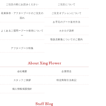
ご注文の前にお読みください
ご注文について
花束保存・アフターブーケのご注文の
ご注文オプションについて
流れ
お手元のブーケ送付方法
よくあるご質問ーブーケ保存について
カタログ請求
ー
取扱店募集についてのご案内
アフターブーケ特集
About Xing Flower
会社概要
企業理念
スタッフご挨拶
特定商取引法表記
個人情報保護指針
Staff Blog