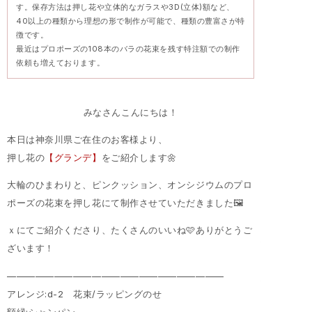
す。保存方法は押し花や立体的なガラスや3D(立体)額など、
40以上の種類から理想の形で制作が可能で、種類の豊富さが特
徴です。
最近はプロポーズの108本のバラの花束を残す特注額での制作
依頼も増えております。
みなさんこんにちは！
本日は神奈川県ご在住のお客様より、
押し花の
【グランデ】
をご紹介します🌼
大輪のひまわりと、ピンクッション、オンシジウムのプロ
ポーズの花束を押し花にて制作させていただきました🖼
ｘにてご紹介くださり、たくさんのいいね🩷ありがとうご
ざいます！
———————————————————————
アレンジ:d-2 花束/ラッピングのせ
額縁:シャンパン