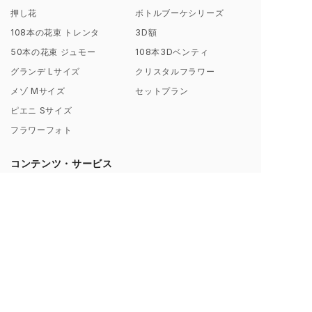
押し花
ボトルブーケシリーズ
108本の花束 トレンタ
3D額
50本の花束 ジュモー
108本3Dベンティ
グランデ Lサイズ
クリスタルフラワー
メゾ Mサイズ
セットプラン
ピエニ Sサイズ
フラワーフォト
コンテンツ・サービス
会社概要
お客様からのレビュー
シンフラワーとは？
お客様からの声一覧
ポリシー（理念）
キャンペーン
取扱店募集についてのご案内
ギャラリー制作事例
よくあるご質問
【解説】花束保存について
プロポーズ/挙式 直前･直後
Instagramから探す
のお客様へ
ブログ一覧