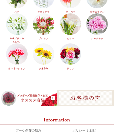
バラ
カスミソウ
ガーベラ
コチョウラン
カサブランカ
プロテア
カラー
シャクヤク
（ユリ）
カーネーション
ひまわり
ダリア
Information
ブーケ保存の魅力
ポリシー（理念）