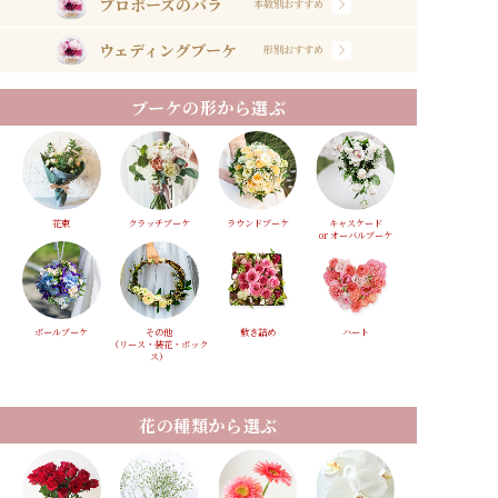
プロポーズのバラ
本数別おすすめ
ウェディングブーケ
形別おすすめ
ブーケの形から選ぶ
花束
クラッチブーケ
ラウンドブーケ
キャスケード
or オーバルブーケ
ボールブーケ
その他
敷き詰め
ハート
（リース・装花・ボック
ス）
花の種類から選ぶ