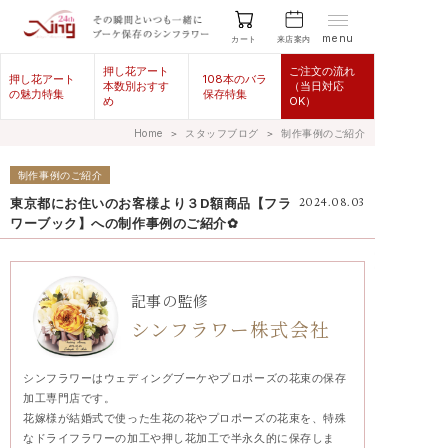
menu
来店案内
カート
押し花アート
ご注文の流れ
押し花アート
108本のバラ
本数別おすす
（当日対応
の魅力特集
保存特集
め
OK）
Home
＞
スタッフブログ
＞
制作事例のご紹介
制作事例のご紹介
東京都にお住いのお客様より３D額商品【フラ
2024.08.03
ワーブック】への制作事例のご紹介✿
記事の監修
シンフラワー株式会社
シンフラワーはウェディングブーケやプロポーズの花束の保存
加工専門店です。
花嫁様が結婚式で使った生花の花やプロポーズの花束を、特殊
なドライフラワーの加工や押し花加工で半永久的に保存しま