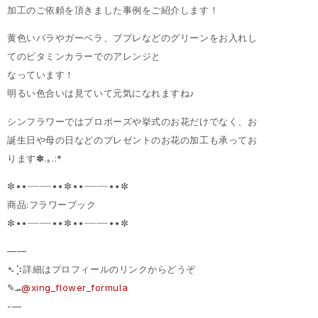
加工のご依頼を頂きました事例をご紹介します！
黄色いバラやガーベラ、ブプレなどのグリーンをお入れし
てのビタミンカラーでのアレンジと
なっています！
明るい色合いは見ていて元気になれますね♪
シンフラワーではプロポーズや挙式のお花だけでなく、お
誕生日や母の日などのプレゼントのお花の加工も承ってお
ります✽.｡.:*
✼••┈┈┈┈••✼••┈┈┈┈••✼
商品:フラワーブック
✼••┈┈┈┈••✼••┈┈┈┈••✼
——
➴⡱詳細はプロフィールのリンクからどうぞ
‎✎ܚ
@xing_flower_formula
-—