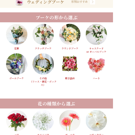
ウェディングブーケ
形別おすすめ
ブーケの形から選ぶ
花束
クラッチブーケ
ラウンドブーケ
キャスケード
or オーバルブーケ
ボールブーケ
その他
敷き詰め
ハート
（リース・装花・ボック
ス）
花の種類から選ぶ
バラ
カスミソウ
ガーベラ
コチョウラン