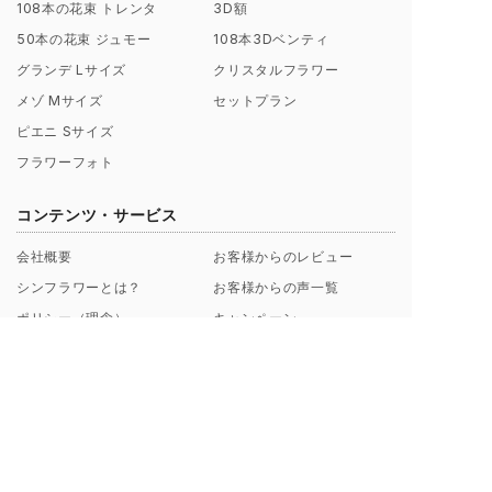
108本の花束 トレンタ
3D額
50本の花束 ジュモー
108本3Dベンティ
グランデ Lサイズ
クリスタルフラワー
メゾ Mサイズ
セットプラン
ピエニ Sサイズ
フラワーフォト
コンテンツ・サービス
会社概要
お客様からのレビュー
シンフラワーとは？
お客様からの声一覧
ポリシー（理念）
キャンペーン
取扱店募集についてのご案内
ギャラリー制作事例
よくあるご質問
【解説】花束保存について
プロポーズ/挙式 直前･直後
Instagramから探す
のお客様へ
ブログ一覧
花束保存・アフターブーケの
印字のフレーズ例
ご注文の流れ