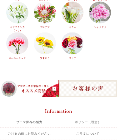
カサブランカ
プロテア
カラー
シャクヤク
（ユリ）
カーネーション
ひまわり
ダリア
Information
ブーケ保存の魅力
ポリシー（理念）
ご注文の前にお読みください
ご注文について