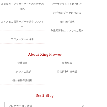
花束保存・アフターブーケのご注文の
ご注文オプションについて
流れ
お手元のブーケ送付方法
よくあるご質問ーブーケ保存について
カタログ請求
ー
取扱店募集についてのご案内
アフターブーケ特集
About Xing Flower
会社概要
企業理念
スタッフご挨拶
特定商取引法表記
個人情報保護指針
Staff Blog