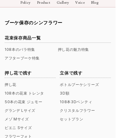
Policy
Product
Gallery
Voice
Blog
ブーケ保存のシンフラワー
花束保存商品一覧
108本のバラ特集
押し花の魅力特集
アフターブーケ特集
押し花で残す
立体で残す
押し花
ボトルブーケシリーズ
108本の花束 トレンタ
3D額
50本の花束 ジュモー
108本3Dベンティ
グランデ Lサイズ
クリスタルフラワー
メゾ Mサイズ
セットプラン
ピエニ Sサイズ
フラワーフォト