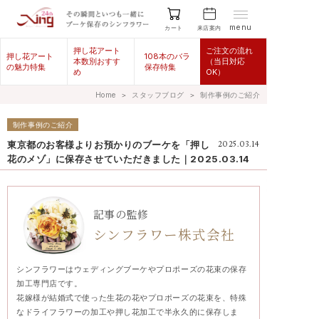
menu
来店案内
カート
押し花アート
ご注文の流れ
押し花アート
108本のバラ
本数別おすす
（当日対応
の魅力特集
保存特集
め
OK）
Home
＞
スタッフブログ
＞
制作事例のご紹介
制作事例のご紹介
東京都のお客様よりお預かりのブーケを「押し
2025.03.14
花のメゾ」に保存させていただきました｜2025.03.14
記事の監修
シンフラワー株式会社
シンフラワーはウェディングブーケやプロポーズの花束の保存
加工専門店です。
花嫁様が結婚式で使った生花の花やプロポーズの花束を、特殊
なドライフラワーの加工や押し花加工で半永久的に保存しま