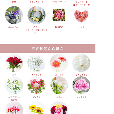
花束
クラッチブーケ
ラウンドブーケ
キャスケード
or オーバルブーケ
ボールブーケ
その他
敷き詰め
ハート
（リース・装花・ボック
ス）
花の種類から選ぶ
バラ
カスミソウ
ガーベラ
コチョウラン
カサブランカ
プロテア
カラー
シャクヤク
（ユリ）