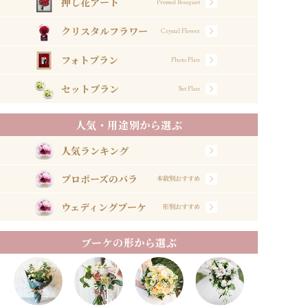
押し花アート
Pressed Bouquet
クリスタルフラワー
Crystal Flower
フォトプラン
Photo Plan
セットプラン
Set Plan
人気・用途別から選ぶ
人気ランキング
プロポーズのバラ
本数別おすすめ
ウェディングブーケ
形別おすすめ
ブーケの形から選ぶ