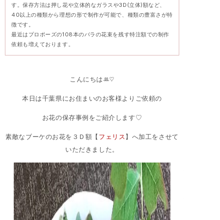
す。保存方法は押し花や立体的なガラスや3D(立体)額など、
40以上の種類から理想の形で制作が可能で、種類の豊富さが特
徴です。
最近はプロポーズの108本のバラの花束を残す特注額での制作
依頼も増えております。
こんにちはꔛ♡
本日は千葉県にお住まいのお客様よりご依頼の
お花の保存事例をご紹介します♡
素敵なブーケのお花を３Ｄ額【
フェリス
】へ加工をさせて
いただきました。