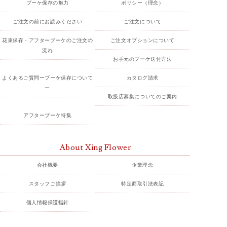
ブーケ保存の魅力
ポリシー（理念）
ご注文の前にお読みください
ご注文について
花束保存・アフターブーケのご注文の
ご注文オプションについて
流れ
お手元のブーケ送付方法
よくあるご質問ーブーケ保存について
カタログ請求
ー
取扱店募集についてのご案内
アフターブーケ特集
About Xing Flower
会社概要
企業理念
スタッフご挨拶
特定商取引法表記
個人情報保護指針