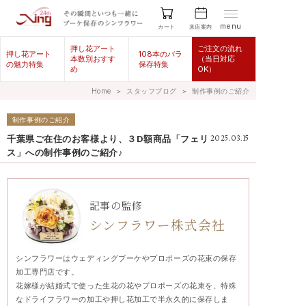
menu
来店案内
カート
押し花アート
ご注文の流れ
押し花アート
108本のバラ
本数別おすす
（当日対応
の魅力特集
保存特集
め
OK）
Home
＞
スタッフブログ
＞
制作事例のご紹介
制作事例のご紹介
千葉県ご在住のお客様より、３D額商品「フェリ
2025.03.15
ス」への制作事例のご紹介♪
記事の監修
シンフラワー株式会社
シンフラワーはウェディングブーケやプロポーズの花束の保存
加工専門店です。
花嫁様が結婚式で使った生花の花やプロポーズの花束を、特殊
なドライフラワーの加工や押し花加工で半永久的に保存しま