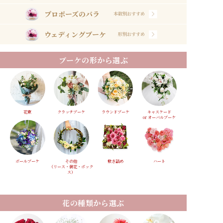
プロポーズのバラ
本数別おすすめ
ウェディングブーケ
形別おすすめ
ブーケの形から選ぶ
花束
クラッチブーケ
ラウンドブーケ
キャスケード
or オーバルブーケ
ボールブーケ
その他
敷き詰め
ハート
（リース・装花・ボック
ス）
花の種類から選ぶ