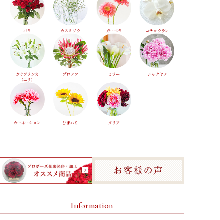
バラ
カスミソウ
ガーベラ
コチョウラン
カサブランカ
プロテア
カラー
シャクヤク
（ユリ）
カーネーション
ひまわり
ダリア
Information