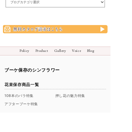
Policy
Product
Gallery
Voice
Blog
ブーケ保存のシンフラワー
花束保存商品一覧
108本のバラ特集
押し花の魅力特集
アフターブーケ特集
押し花で残す
立体で残す
押し花
ボトルブーケシリーズ