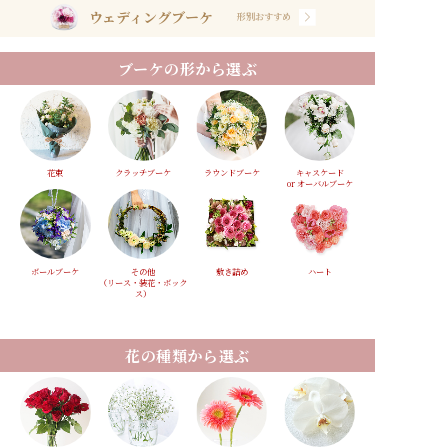
ウェディングブーケ
形別おすすめ
ブーケの形から選ぶ
花束
クラッチブーケ
ラウンドブーケ
キャスケード
or オーバルブーケ
ボールブーケ
その他
敷き詰め
ハート
（リース・装花・ボック
ス）
花の種類から選ぶ