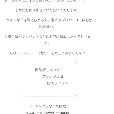
丁寧にお作りさせていただいております。
これから挙式を迎えられる方、挙式やプロポーズに限らず
記念日や、
お誕生日やプレゼントなどのお花の加工も承っておりま
す。
ぜひシンフラワーで想い出を残してみませんか？
♡┈┈┈┈┈┈┈┈┈┈┈┈┈┈┈♡
商品:押し花メゾ
アレンジ:a-2
額:モティフSL
♡┈┈┈┈┈┈┈┈┈┈┈┈┈┈┈♡
➴⡱シンフラワーで検索
‎✎ܚ@xing_flower_formula