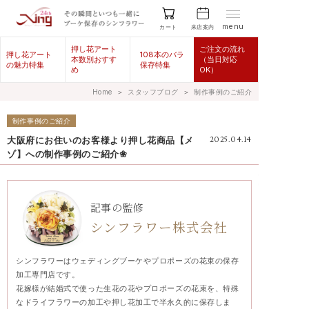
menu
来店案内
カート
押し花アート
ご注文の流れ
押し花アート
108本のバラ
本数別おすす
（当日対応
の魅力特集
保存特集
め
OK）
Home
＞
スタッフブログ
＞
制作事例のご紹介
制作事例のご紹介
大阪府にお住いのお客様より押し花商品【メ
2025.04.14
ゾ】への制作事例のご紹介❀
記事の監修
シンフラワー株式会社
シンフラワーはウェディングブーケやプロポーズの花束の保存
加工専門店です。
花嫁様が結婚式で使った生花の花やプロポーズの花束を、特殊
なドライフラワーの加工や押し花加工で半永久的に保存しま