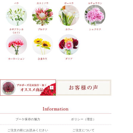
バラ
カスミソウ
ガーベラ
コチョウラン
カサブランカ
プロテア
カラー
シャクヤク
（ユリ）
カーネーション
ひまわり
ダリア
Information
ブーケ保存の魅力
ポリシー（理念）
ご注文の前にお読みください
ご注文について