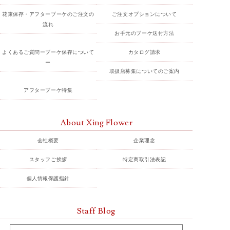
花束保存・アフターブーケのご注文の
ご注文オプションについて
流れ
お手元のブーケ送付方法
よくあるご質問ーブーケ保存について
カタログ請求
ー
取扱店募集についてのご案内
アフターブーケ特集
About Xing Flower
会社概要
企業理念
スタッフご挨拶
特定商取引法表記
個人情報保護指針
Staff Blog