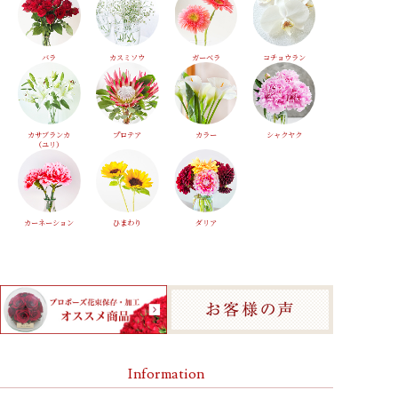
バラ
カスミソウ
ガーベラ
コチョウラン
カサブランカ
プロテア
カラー
シャクヤク
（ユリ）
カーネーション
ひまわり
ダリア
Information