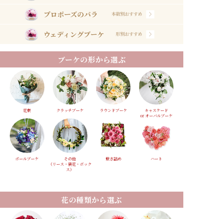
プロポーズのバラ
本数別おすすめ
ウェディングブーケ
形別おすすめ
ブーケの形から選ぶ
花束
クラッチブーケ
ラウンドブーケ
キャスケード
or オーバルブーケ
ボールブーケ
その他
敷き詰め
ハート
（リース・装花・ボック
ス）
花の種類から選ぶ