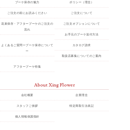
ブーケ保存の魅力
ポリシー（理念）
ご注文の前にお読みください
ご注文について
花束保存・アフターブーケのご注文の
ご注文オプションについて
流れ
お手元のブーケ送付方法
よくあるご質問ーブーケ保存について
カタログ請求
ー
取扱店募集についてのご案内
アフターブーケ特集
About Xing Flower
会社概要
企業理念
スタッフご挨拶
特定商取引法表記
個人情報保護指針