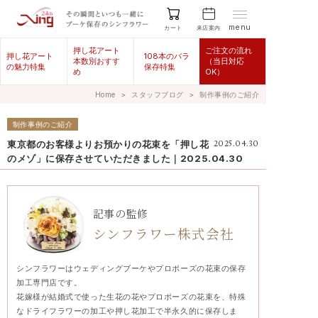
menu
来店案内
カート
押し花アート
ご注文の流れ
押し花アート
108本のバラ
本数別おすす
（当日対応
の魅力特集
保存特集
め
OK）
Home
＞
スタッフブログ
＞
制作事例のご紹介
制作事例のご紹介
東京都のお客様よりお預かりの花束を「押し花
2025.04.30
のメゾ」に保存させていただきました｜2025.04.30
記事の監修
シンフラワー株式会社
シンフラワーはウェディングブーケやプロポーズの花束の保存
加工専門店です。
花嫁様が結婚式で使った生花の花やプロポーズの花束を、特殊
なドライフラワーの加工や押し花加工で半永久的に保存しま