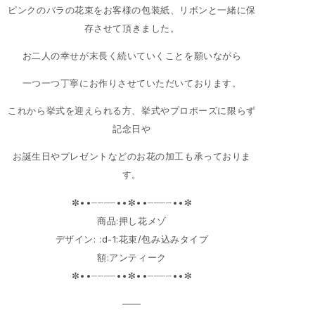
ピンクのバラの花束をお客様の包装紙、リボンと一緒に保
存させて頂きました。
お二人の幸せが末長く続いていくことを願いながら
一つ一つ丁寧にお作りさせていただいております。
これから挙式を迎えられる方、挙式やプロポーズに限らず
記念日や
お誕生日やプレゼントなどのお花の加工も承っておりま
す。
✼••┈┈┈┈••✼••┈┈┈┈••✼
商品:押し花メゾ
デザイン: :d-1:花束/包み込みタイプ
額:アンティーク
✼••┈┈┈┈••✼••┈┈┈┈••✼
——