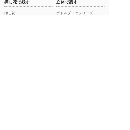
押し花で残す
立体で残す
押し花
ボトルブーケシリーズ
108本の花束 トレンタ
3D額
50本の花束 ジュモー
108本3Dベンティ
グランデ Lサイズ
クリスタルフラワー
メゾ Mサイズ
セットプラン
ピエニ Sサイズ
フラワーフォト
コンテンツ・サービス
会社概要
お客様からのレビュー
シンフラワーとは？
お客様からの声一覧
ポリシー（理念）
キャンペーン
取扱店募集についてのご案内
ギャラリー制作事例
よくあるご質問
【解説】花束保存について
プロポーズ/挙式 直前･直後
Instagramから探す