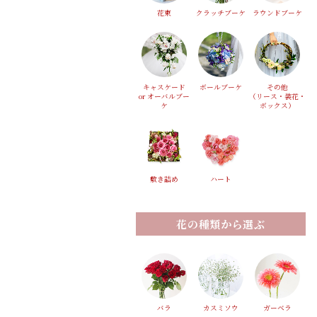
花束
クラッチブーケ
ラウンドブーケ
キャスケード
ボールブーケ
その他
or オーバルブー
（リース・装花・
ケ
ボックス）
敷き詰め
ハート
花の種類から選ぶ
バラ
カスミソウ
ガーベラ