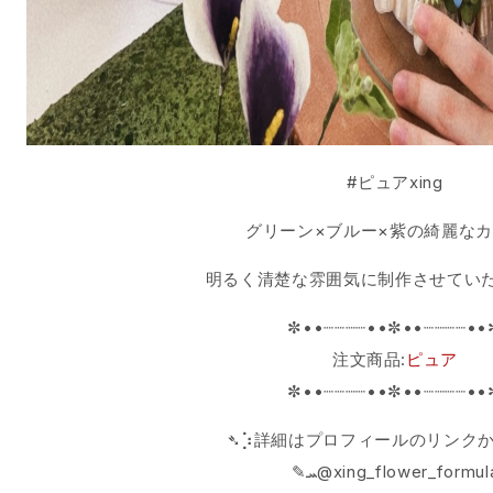
#ピュアxing
グリーン×ブルー×紫の綺麗なカ
明るく清楚な雰囲気に制作させてい
✼••┈┈┈┈••✼••┈┈┈┈••
注文商品:
ピュア
✼••┈┈┈┈••✼••┈┈┈┈••
➴⡱詳細はプロフィールのリンク
‎✎ܚ@xing_flower_formul