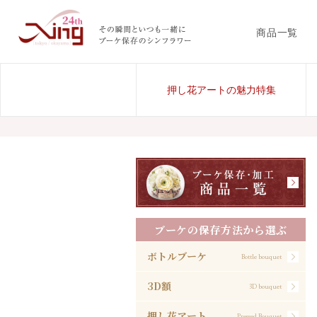
商品一覧
押し花アートの魅力特集
ブーケの保存方法から選ぶ
ボトルブーケ
Bottle bouquet
3D額
3D bouquet
押し花アート
Pressed Bouquet