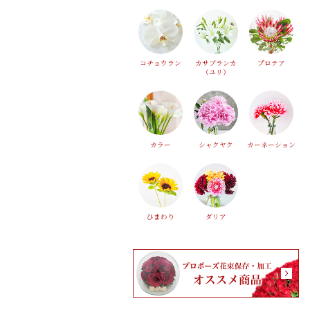
コチョウラン
カサブランカ
プロテア
（ユリ）
カラー
シャクヤク
カーネーション
ひまわり
ダリア