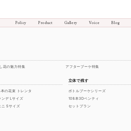
Policy
Product
Gallery
Voice
Blog
し花の魅力特集
アフターブーケ特集
立体で残す
08本の花束 トレンタ
ボトルブーケシリーズ
ランデ Lサイズ
108本3Dベンティ
エニ Sサイズ
セットプラン