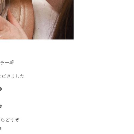
ラー🌈
ただきました
✼
✼
からどうぞ
a