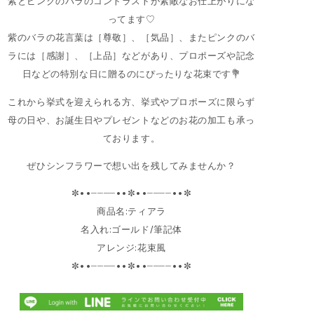
紫とピンクのバラのコントラストが素敵なお仕上がりにな
ってます♡
紫のバラの花言葉は［尊敬］、［気品］、またピンクのバ
ラには［感謝］、［上品］などがあり、プロポーズや記念
日などの特別な日に贈るのにぴったりな花束です💐
これから挙式を迎えられる方、挙式やプロポーズに限らず
母の日や、お誕生日やプレゼントなどのお花の加工も承っ
ております。
ぜひシンフラワーで想い出を残してみませんか？
✼••┈┈┈┈••✼••┈┈┈┈••✼
商品名:ティアラ
名入れ:ゴールド/筆記体
アレンジ:花束風
✼••┈┈┈┈••✼••┈┈┈┈••✼