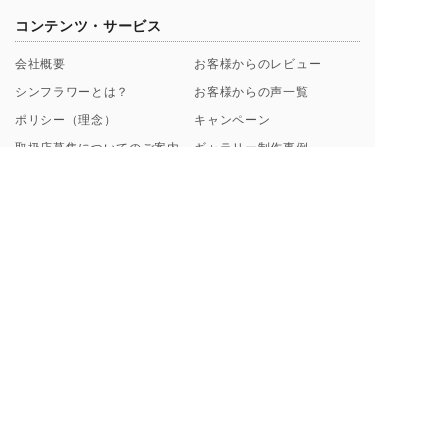
コンテンツ・サービス
会社概要
お客様からのレビュー
シンフラワーとは？
お客様からの声一覧
ポリシー（理念）
キャンペーン
取扱店募集についてのご案内
ギャラリー制作事例
よくあるご質問
【解説】花束保存について
プロポーズ/挙式 直前･直後
Instagramから探す
のお客様へ
ブログ一覧
花束保存・アフターブーケの
印字のフレーズ例
ご注文の流れ
額縁素材のこだわり
お支払い方法について
料金プラン・納期について
ご来店・お問い合わせ・お花の送付について
東京虎ノ門・麻布台サロン
お手元のブーケ送付方法
来店ご予約フォーム