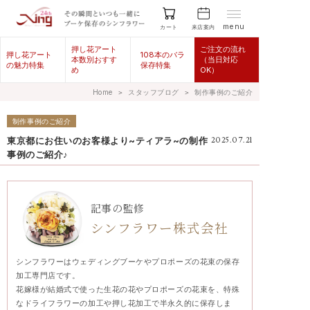
menu
来店案内
カート
押し花アート
ご注文の流れ
押し花アート
108本のバラ
本数別おすす
（当日対応
の魅力特集
保存特集
め
OK）
Home
＞
スタッフブログ
＞
制作事例のご紹介
制作事例のご紹介
東京都にお住いのお客様より~ティアラ~の制作
2025.07.21
事例のご紹介♪
記事の監修
シンフラワー株式会社
シンフラワーはウェディングブーケやプロポーズの花束の保存
加工専門店です。
花嫁様が結婚式で使った生花の花やプロポーズの花束を、特殊
なドライフラワーの加工や押し花加工で半永久的に保存しま