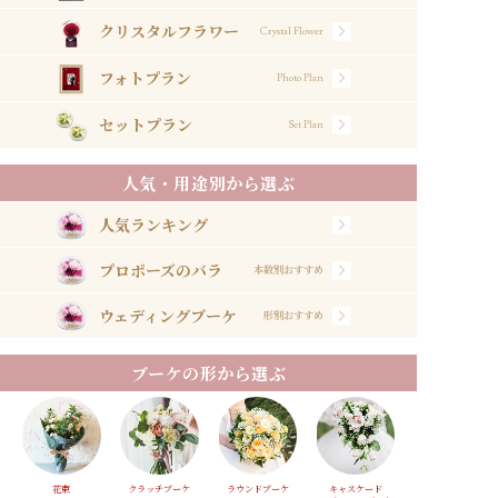
クリスタルフラワー
Crystal Flower
フォトプラン
Photo Plan
セットプラン
Set Plan
人気・用途別から選ぶ
人気ランキング
プロポーズのバラ
本数別おすすめ
ウェディングブーケ
形別おすすめ
ブーケの形から選ぶ
花束
クラッチブーケ
ラウンドブーケ
キャスケード