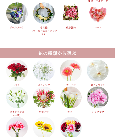
or オーバルブーケ
ボールブーケ
その他
敷き詰め
ハート
（リース・装花・ボック
ス）
花の種類から選ぶ
バラ
カスミソウ
ガーベラ
コチョウラン
カサブランカ
プロテア
カラー
シャクヤク
（ユリ）