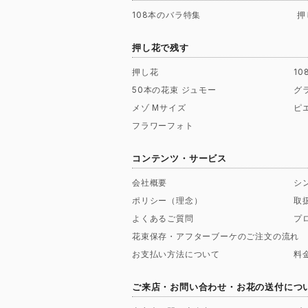
108本のバラ特集
押
押し花で残す
押し花
1
50本の花束 ジュモー
グ
メゾ Mサイズ
ピ
フラワーフォト
コンテンツ・サービス
会社概要
シ
ポリシー（理念）
取
よくあるご質問
プ
花束保存・アフターブーケのご注文の流れ
お支払い方法について
料
ご来店・お問い合わせ・お花の送付につ