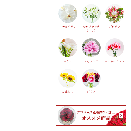
コチョウラン
カサブランカ
プロテア
（ユリ）
カラー
シャクヤク
カーネーション
ひまわり
ダリア