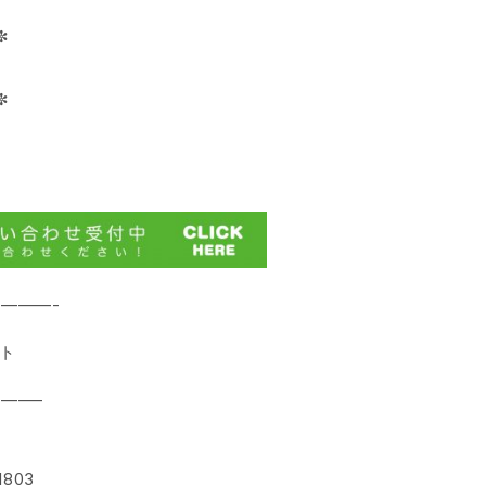
✼
✼
———-
ート
——–
803