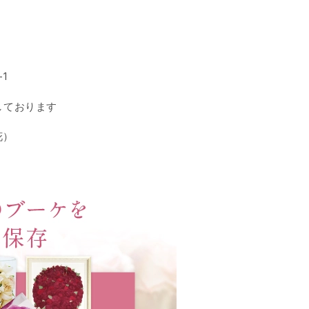
1
しております
花）