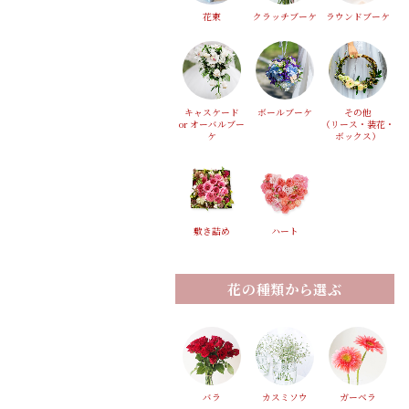
花束
クラッチブーケ
ラウンドブーケ
キャスケード
ボールブーケ
その他
or オーバルブー
（リース・装花・
ケ
ボックス）
敷き詰め
ハート
花の種類から選ぶ
バラ
カスミソウ
ガーベラ