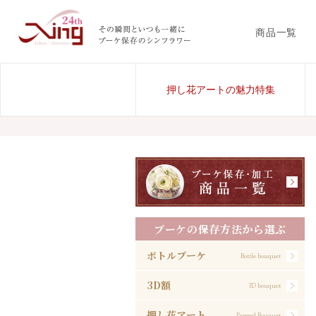
商品一覧
押し花アートの魅力特集
ブーケの保存方法から選ぶ
ボトルブーケ
Bottle bouquet
3D額
3D bouquet
押し花アート
Pressed Bouquet