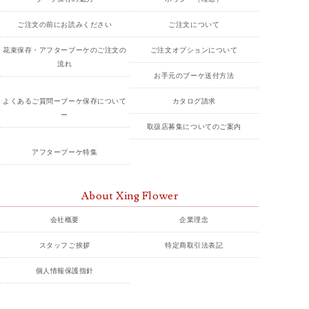
ご注文の前にお読みください
ご注文について
花束保存・アフターブーケのご注文の
ご注文オプションについて
流れ
お手元のブーケ送付方法
よくあるご質問ーブーケ保存について
カタログ請求
ー
取扱店募集についてのご案内
アフターブーケ特集
About Xing Flower
会社概要
企業理念
スタッフご挨拶
特定商取引法表記
個人情報保護指針