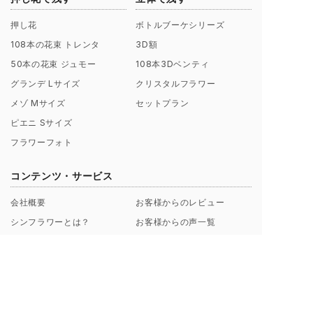
押し花
ボトルブーケシリーズ
108本の花束 トレンタ
3D額
50本の花束 ジュモー
108本3Dベンティ
グランデ Lサイズ
クリスタルフラワー
メゾ Mサイズ
セットプラン
ピエニ Sサイズ
フラワーフォト
コンテンツ・サービス
会社概要
お客様からのレビュー
シンフラワーとは？
お客様からの声一覧
ポリシー（理念）
キャンペーン
取扱店募集についてのご案内
ギャラリー制作事例
よくあるご質問
【解説】花束保存について
プロポーズ/挙式 直前･直後
Instagramから探す
のお客様へ