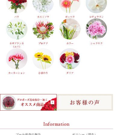
バラ
カスミソウ
ガーベラ
コチョウラン
カサブランカ
プロテア
カラー
シャクヤク
（ユリ）
カーネーション
ひまわり
ダリア
Information
ブーケ保存の魅力
ポリシー（理念）