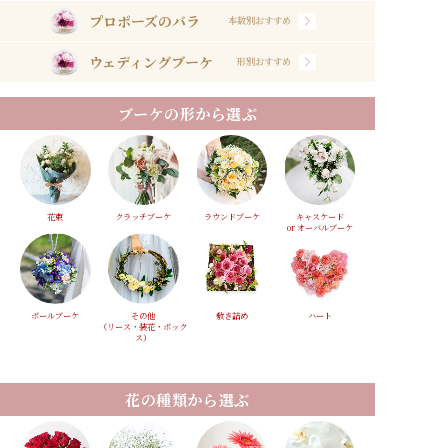
プロポーズのバラ
本数別おすすめ
ウェディングブーケ
形別おすすめ
ブーケの形から選ぶ
花束
クラッチブーケ
ラウンドブーケ
キャスケード
or オーバルブーケ
ボールブーケ
その他
敷き詰め
ハート
（リース・装花・ボック
ス）
花の種類から選ぶ