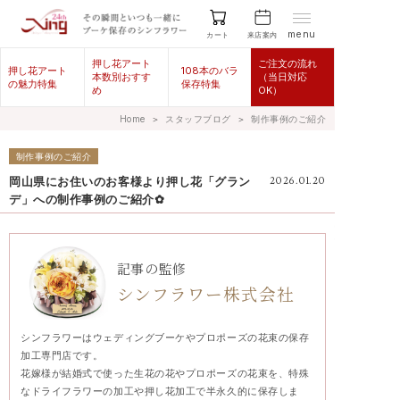
menu
来店案内
カート
押し花アート
ご注文の流れ
押し花アート
108本のバラ
本数別おすす
（当日対応
の魅力特集
保存特集
め
OK）
Home
＞
スタッフブログ
＞
制作事例のご紹介
制作事例のご紹介
岡山県にお住いのお客様より押し花「グラン
2026.01.20
デ」への制作事例のご紹介✿
記事の監修
シンフラワー株式会社
シンフラワーはウェディングブーケやプロポーズの花束の保存
加工専門店です。
花嫁様が結婚式で使った生花の花やプロポーズの花束を、特殊
なドライフラワーの加工や押し花加工で半永久的に保存しま