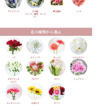
ボールブーケ
その他
敷き詰め
ハート
（リース・装花・ボック
ス）
花の種類から選ぶ
バラ
カスミソウ
ガーベラ
コチョウラン
カサブランカ
プロテア
カラー
シャクヤク
（ユリ）
カーネーション
ひまわり
ダリア