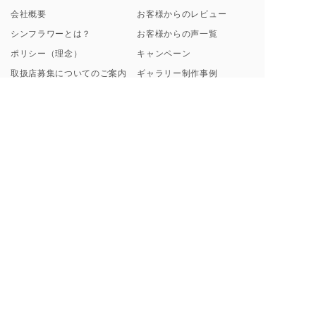
会社概要
お客様からのレビュー
シンフラワーとは？
お客様からの声一覧
ポリシー（理念）
キャンペーン
取扱店募集についてのご案内
ギャラリー制作事例
よくあるご質問
【解説】花束保存について
プロポーズ/挙式 直前･直後
Instagramから探す
のお客様へ
ブログ一覧
花束保存・アフターブーケの
印字のフレーズ例
ご注文の流れ
額縁素材のこだわり
お支払い方法について
料金プラン・納期について
ご来店・お問い合わせ・お花の送付について
東京虎ノ門・麻布台サロン
お手元のブーケ送付方法
来店ご予約フォーム
虎ノ門・麻布台サロンご来店
事例