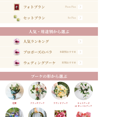
フォトプラン
Photo Plan
セットプラン
Set Plan
人気・用途別から選ぶ
人気ランキング
プロポーズのバラ
本数別おすすめ
ウェディングブーケ
形別おすすめ
ブーケの形から選ぶ
花束
クラッチブーケ
ラウンドブーケ
キャスケード
or オーバルブーケ