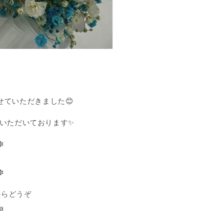
せていただきました😊
いただいております✨
✼
✼
からどうぞ
la