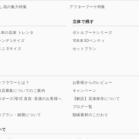
し花の魅力特集
アフターブーケ特集
立体で残す
08本の花束 トレンタ
ボトルブーケシリーズ
ランデ Lサイズ
108本3Dベンティ
エニ Sサイズ
セットプラン
ンフラワーとは？
お客様からのレビュー
扱店募集についてのご案内
キャンペーン
ロポーズ/挙式 直前･直後のお客様へ
【解説】花束保存について
ブログ一覧
金プラン・納期について
額縁素材のこだわり
いて