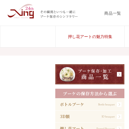
商品一覧
押し花アートの魅力特集
ブーケの保存方法から選ぶ
ボトルブーケ
Bottle bouquet
3D額
3D bouquet
押し花アート
Pressed Bouquet