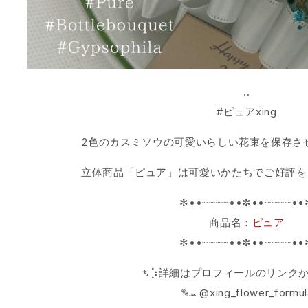
..
#ピュアxing
2色のカスミソウの可愛いらしい花束を保存さ
立体商品「ピュア」は可愛いかたちでご好評を
✼••┈┈┈┈••✼••┈┈┈┈••
商品名：
ピュア
✼••┈┈┈┈••✼••┈┈┈┈••
➴⡱詳細はプロフィールのリンク
‎✎ܚ @xing_flower_formu