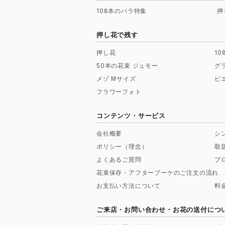
108本のバラ特集
押
押し花で残す
押し花
1
50本の花束 ジュモー
グ
メゾ Mサイズ
ピ
フラワーフォト
コンテンツ・サービス
会社概要
シ
ポリシー（理念）
取
よくあるご質問
プ
花束保存・アフターブーケのご注文の流れ
お支払い方法について
料
ご来店・お問い合わせ・お花の送付につ