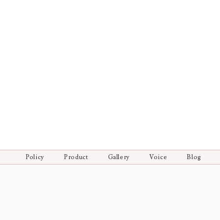
Policy
Product
Gallery
Voice
Blog