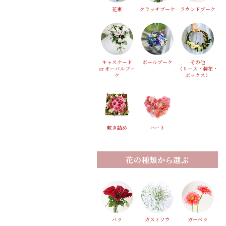
花束
クラッチブーケ
ラウンドブーケ
キャスケード
ボールブーケ
その他
or オーバルブー
（リース・装花・
ケ
ボックス）
敷き詰め
ハート
花の種類から選ぶ
バラ
カスミソウ
ガーベラ