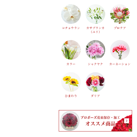
コチョウラン
カサブランカ
プロテア
（ユリ）
カラー
シャクヤク
カーネーション
ひまわり
ダリア