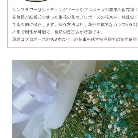
シンフラワーはウェディングブーケやプロポーズの花束の保存加
花嫁様が結婚式で使った生花の花やプロポーズの花束を、特殊な
半永久的に保存します。保存方法は押し花や立体的なガラスや3D(
の形で制作が可能で、種類の豊富さが特徴です。
最近はプロポーズの108本のバラの花束を残す特注額での制作依