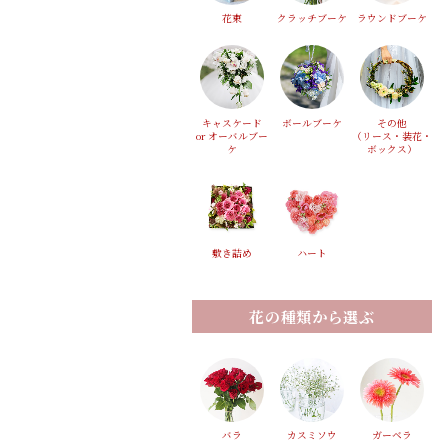
花束
クラッチブーケ
ラウンドブーケ
キャスケード
ボールブーケ
その他
or オーバルブー
（リース・装花・
ケ
ボックス）
敷き詰め
ハート
花の種類から選ぶ
バラ
カスミソウ
ガーベラ