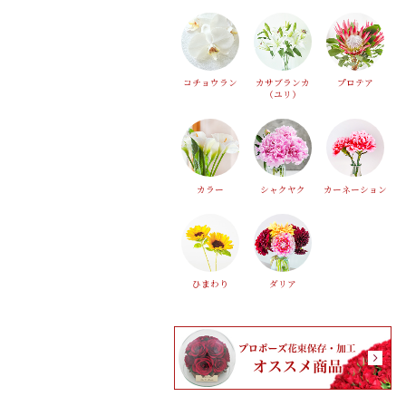
コチョウラン
カサブランカ
プロテア
（ユリ）
カラー
シャクヤク
カーネーション
ひまわり
ダリア