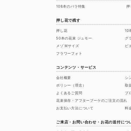
108本のバラ特集
押
押し花で残す
押し花
1
50本の花束 ジュモー
グ
メゾ Mサイズ
ピ
フラワーフォト
コンテンツ・サービス
会社概要
シ
ポリシー（理念）
取
よくあるご質問
プ
花束保存・アフターブーケのご注文の流れ
お支払い方法について
料
ご来店・お問い合わせ・お花の送付につ