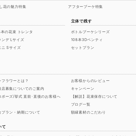
し花の魅力特集
アフターブーケ特集
立体で残す
08本の花束 トレンタ
ボトルブーケシリーズ
ランデ Lサイズ
108本3Dベンティ
エニ Sサイズ
セットプラン
ンフラワーとは？
お客様からのレビュー
扱店募集についてのご案内
キャンペーン
ロポーズ/挙式 直前･直後のお客様へ
【解説】花束保存について
ブログ一覧
金プラン・納期について
額縁素材のこだわり
いて