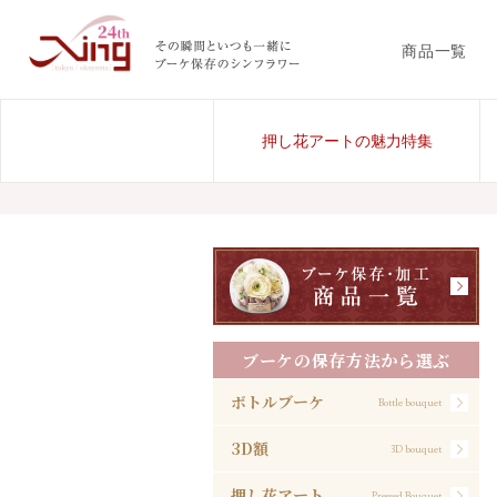
商品一覧
押し花アートの魅力特集
ブーケの保存方法から選ぶ
ボトルブーケ
Bottle bouquet
3D額
3D bouquet
押し花アート
Pressed Bouquet