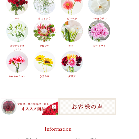
バラ
カスミソウ
ガーベラ
コチョウラン
カサブランカ
プロテア
カラー
シャクヤク
（ユリ）
カーネーション
ひまわり
ダリア
Information