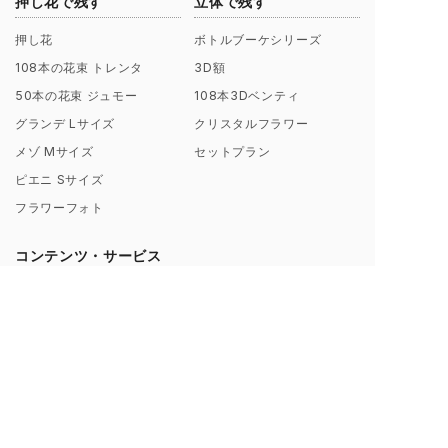
押し花で残す
立体で残す
押し花
ボトルブーケシリーズ
108本の花束 トレンタ
3D額
50本の花束 ジュモー
108本3Dベンティ
グランデ Lサイズ
クリスタルフラワー
メゾ Mサイズ
セットプラン
ピエニ Sサイズ
フラワーフォト
コンテンツ・サービス
会社概要
お客様からのレビュー
シンフラワーとは？
お客様からの声一覧
ポリシー（理念）
キャンペーン
取扱店募集についてのご案内
ギャラリー制作事例
よくあるご質問
【解説】花束保存について
プロポーズ/挙式 直前･直後
Instagramから探す