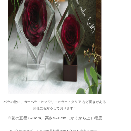
バラの他に、ガーベラ・ヒマワリ・カラー・ダリア など開きがある
お花にも対応しております！
※
花の直径7~8cm、高さ5~8cm（がくから上）程度
Mix入れではブートニアの花材量でのお入れも出来るので、