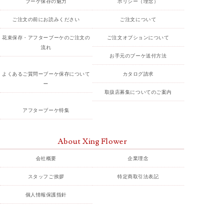
ブーケ保存の魅力
ポリシー（理念）
ご注文の前にお読みください
ご注文について
花束保存・アフターブーケのご注文の
ご注文オプションについて
流れ
お手元のブーケ送付方法
よくあるご質問ーブーケ保存について
カタログ請求
ー
取扱店募集についてのご案内
アフターブーケ特集
About Xing Flower
会社概要
企業理念
スタッフご挨拶
特定商取引法表記
個人情報保護指針