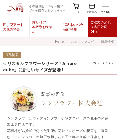
menu
来店案内
カート
押し花アート
ご注文の流れ
押し花アート
108本のバラ
本数別おすす
（当日対応
の魅力特集
保存特集
め
OK）
Home
＞
スタッフブログ
＞
商品情報
商品情報
クリスタルフラワーシリーズ「Amore
2024.02.07
cube」に新しいサイズが登場！
記事の監修
シンフラワー株式会社
シンフラワーはウェディングブーケやプロポーズの花束の保存
加工専門店です。
花嫁様が結婚式で使った生花の花やプロポーズの花束を、特殊
なドライフラワーの加工や押し花加工で半永久的に保存しま