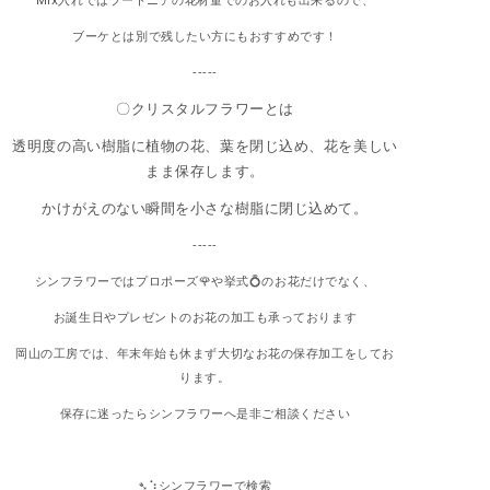
ブーケとは別で残したい方にもおすすめです！
‐‐‐‐‐
〇クリスタルフラワーとは
透明度の高い樹脂に植物の花、葉を閉じ込め、花を美しい
まま保存します。
かけがえのない瞬間を小さな樹脂に閉じ込めて。
‐‐‐‐‐
シンフラワーではプロポーズ🌹や挙式💍のお花だけでなく、
お誕生日やプレゼントのお花の加工も承っております
岡山の工房では、年末年始も休まず大切なお花の保存加工をしてお
ります。
保存に迷ったらシンフラワーへ是非ご相談ください
➴⡱シンフラワーで検索