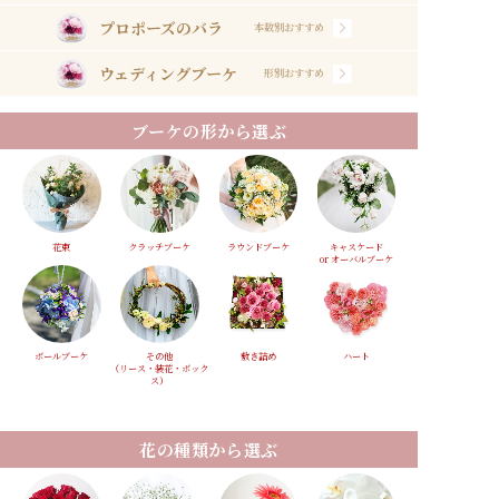
プロポーズのバラ
本数別おすすめ
ウェディングブーケ
形別おすすめ
ブーケの形から選ぶ
花束
クラッチブーケ
ラウンドブーケ
キャスケード
or オーバルブーケ
ボールブーケ
その他
敷き詰め
ハート
（リース・装花・ボック
ス）
花の種類から選ぶ