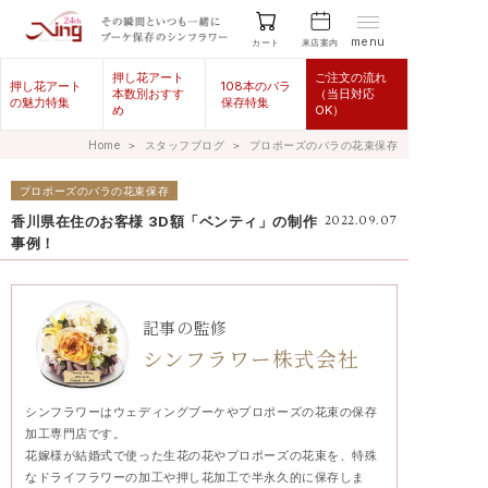
menu
来店案内
カート
押し花アート
ご注文の流れ
押し花アート
108本のバラ
本数別おすす
（当日対応
の魅力特集
保存特集
め
OK）
Home
＞
スタッフブログ
＞
プロポーズのバラの花束保存
プロポーズのバラの花束保存
香川県在住のお客様 3D額「ベンティ」の制作
2022.09.07
事例！
記事の監修
シンフラワー株式会社
シンフラワーはウェディングブーケやプロポーズの花束の保存
加工専門店です。
花嫁様が結婚式で使った生花の花やプロポーズの花束を、特殊
なドライフラワーの加工や押し花加工で半永久的に保存しま