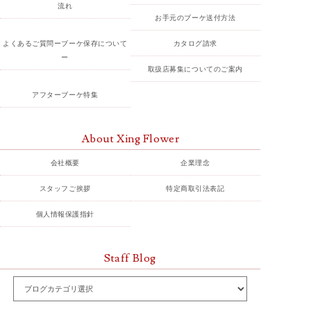
流れ
お手元のブーケ送付方法
よくあるご質問ーブーケ保存について
カタログ請求
ー
取扱店募集についてのご案内
アフターブーケ特集
About Xing Flower
会社概要
企業理念
スタッフご挨拶
特定商取引法表記
個人情報保護指針
Staff Blog