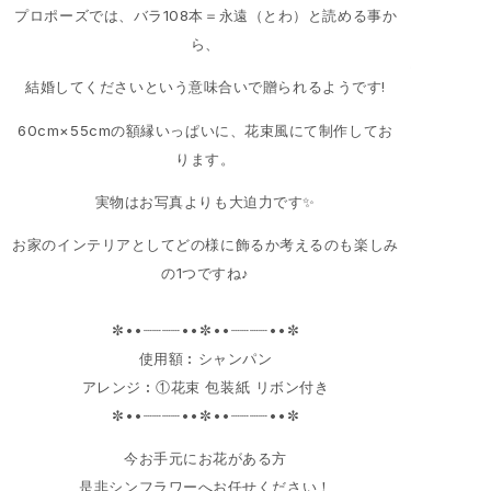
⁡プロポーズでは、バラ108本＝永遠（とわ）と読める事か
ら、
結婚してくださいという意味合いで贈られるようです!
60cm×55cmの額縁いっぱいに、花束風にて制作してお
ります。
実物はお写真よりも大迫力です✨⁡
お家のインテリアとしてどの様に飾るか考えるのも楽しみ
の1つですね♪
⁡⁡✼••┈┈┈┈••✼••┈┈┈┈••✼⁡
⁡使用額︰シャンパン⁡
⁡アレンジ︰①花束 包装紙 リボン付き⁡
⁡✼••┈┈┈┈••✼••┈┈┈┈••✼
今お手元にお花がある方
是非シンフラワーへお任せください！