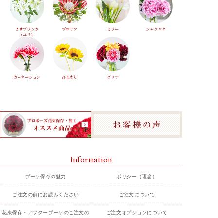
カサブランカ
プロテア
カラー
シャクヤク
（ユリ）
カーネーション
ひまわり
ダリア
Information
ブーケ保存の魅力
ポリシー（理念）
ご注文の前にお読みください
ご注文について
花束保存・アフターブーケのご注文の
ご注文オプションについて