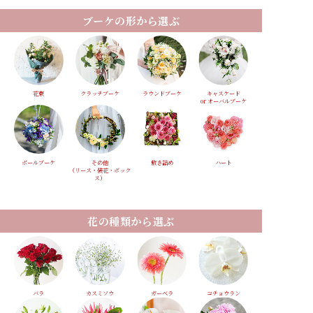
ブーケの形から選ぶ
花束
クラッチブーケ
ラウンドブーケ
キャスケード
or オーバルブーケ
ボールブーケ
その他
敷き詰め
ハート
（リース・装花・ボック
ス）
花の種類から選ぶ
バラ
カスミソウ
ガーベラ
コチョウラン