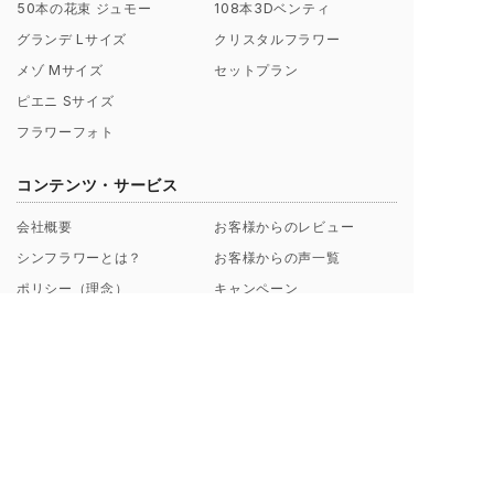
50本の花束 ジュモー
108本3Dベンティ
グランデ Lサイズ
クリスタルフラワー
メゾ Mサイズ
セットプラン
ピエニ Sサイズ
フラワーフォト
コンテンツ・サービス
会社概要
お客様からのレビュー
シンフラワーとは？
お客様からの声一覧
ポリシー（理念）
キャンペーン
取扱店募集についてのご案内
ギャラリー制作事例
よくあるご質問
【解説】花束保存について
プロポーズ/挙式 直前･直後
Instagramから探す
のお客様へ
ブログ一覧
花束保存・アフターブーケの
印字のフレーズ例
ご注文の流れ
額縁素材のこだわり
お支払い方法について