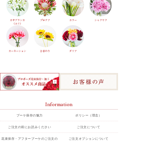
カサブランカ
プロテア
カラー
シャクヤク
（ユリ）
カーネーション
ひまわり
ダリア
Information
ブーケ保存の魅力
ポリシー（理念）
ご注文の前にお読みください
ご注文について
花束保存・アフターブーケのご注文の
ご注文オプションについて