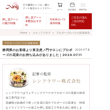
menu
来店案内
カート
押し花アート
ご注文の流れ
押し花アート
108本のバラ
本数別おすす
（当日対応
の魅力特集
保存特集
め
OK）
Home
＞
スタッフブログ
＞
プロポーズのバラの花束保存
プロポーズのバラの花束保存
静岡県のお客様より東京虎ノ門サロンにプロポ
2024.07.11
ーズの花束のお持ち込みがありました｜2024.07.11
記事の監修
シンフラワー株式会社
シンフラワーはウェディングブーケやプロポーズの花束の保存
加工専門店です。
花嫁様が結婚式で使った生花の花やプロポーズの花束を、特殊
なドライフラワーの加工や押し花加工で半永久的に保存しま