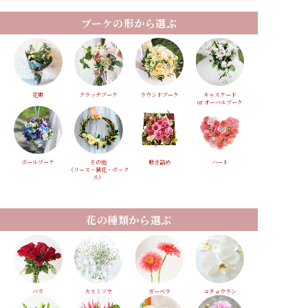
ブーケの形から選ぶ
花束
クラッチブーケ
ラウンドブーケ
キャスケード
or オーバルブーケ
ボールブーケ
その他
敷き詰め
ハート
（リース・装花・ボック
ス）
花の種類から選ぶ
バラ
カスミソウ
ガーベラ
コチョウラン