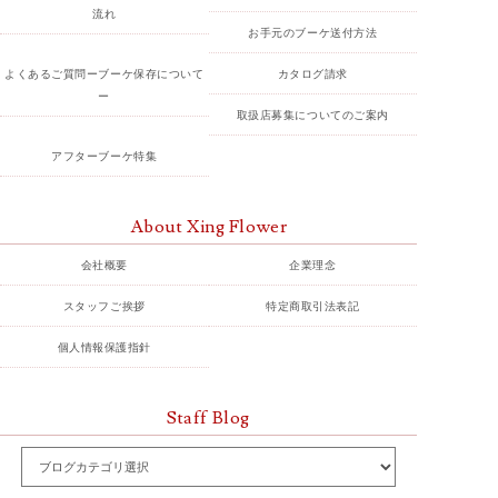
流れ
お手元のブーケ送付方法
よくあるご質問ーブーケ保存について
カタログ請求
ー
取扱店募集についてのご案内
アフターブーケ特集
About Xing Flower
会社概要
企業理念
スタッフご挨拶
特定商取引法表記
個人情報保護指針
Staff Blog