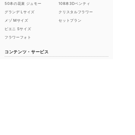
50本の花束 ジュモー
108本3Dベンティ
グランデ Lサイズ
クリスタルフラワー
メゾ Mサイズ
セットプラン
ピエニ Sサイズ
フラワーフォト
コンテンツ・サービス
会社概要
お客様からのレビュー
シンフラワーとは？
お客様からの声一覧
ポリシー（理念）
キャンペーン
取扱店募集についてのご案内
ギャラリー制作事例
よくあるご質問
【解説】花束保存について
プロポーズ/挙式 直前･直後
Instagramから探す
のお客様へ
ブログ一覧
花束保存・アフターブーケの
印字のフレーズ例
ご注文の流れ
額縁素材のこだわり
お支払い方法について