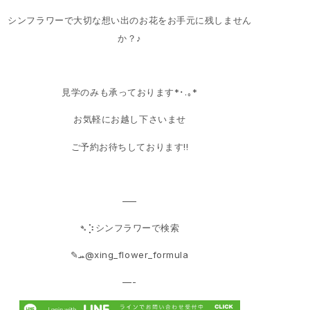
シンフラワーで大切な想い出のお花をお手元に残しません
か？♪
見学のみも承っております*･.｡*
お気軽にお越し下さいませ
ご予約お待ちしております!!
—–
➴⡱シンフラワーで検索
‎✎ܚ@xing_flower_formula
—-