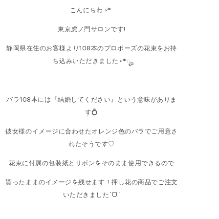
こんにちわ ᵕ̈*
東京虎ノ門サロンです!
静岡県在住のお客様より108本のプロポーズの花束をお持
ち込みいただきました⋆*ೄ
バラ108本には『結婚してください』という意味がありま
す💍
彼女様のイメージに合わせたオレンジ色のバラでご用意さ
れたそうです♡
花束に付属の包装紙とリボンをそのまま使用できるので
貰ったままのイメージを残せます！押し花の商品でご注文
いただきましたˊᗜˋ