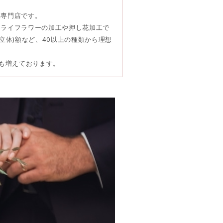
工専門店です。
ドライフラワーの加工や押し花加工で
立体)額など、40以上の種類から理想
頼も増えております。