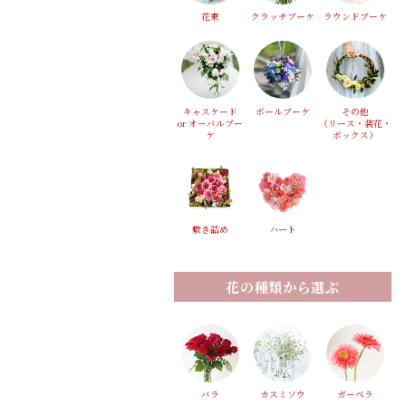
花束
クラッチブーケ
ラウンドブーケ
キャスケード
ボールブーケ
その他
or オーバルブー
（リース・装花・
ケ
ボックス）
敷き詰め
ハート
花の種類から選ぶ
バラ
カスミソウ
ガーベラ