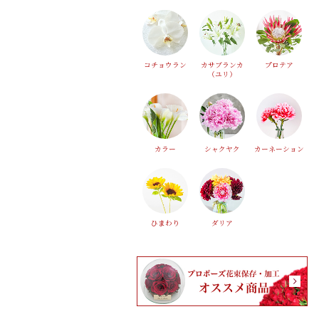
コチョウラン
カサブランカ
プロテア
（ユリ）
カラー
シャクヤク
カーネーション
ひまわり
ダリア