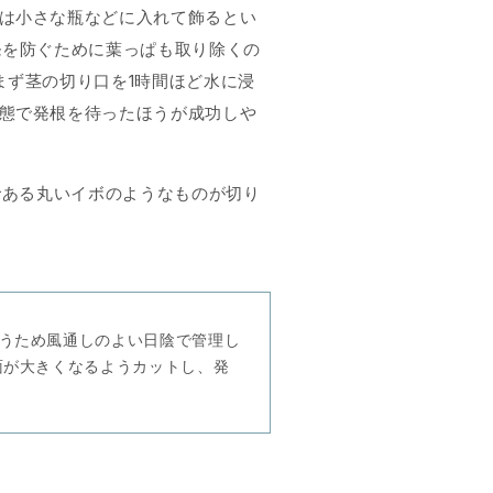
は小さな瓶などに入れて飾るとい
発を防ぐために葉っぱも取り除くの
まず茎の切り口を1時間ほど水に浸
態で発根を待ったほうが成功しや
である丸いイボのようなものが切り
うため風通しのよい日陰で管理し
面が大きくなるようカットし、発