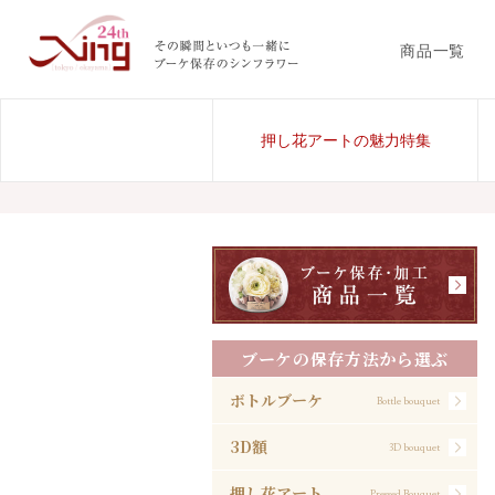
商品一覧
押し花アートの魅力特集
ブーケの保存方法から選ぶ
ボトルブーケ
Bottle bouquet
3D額
3D bouquet
押し花アート
Pressed Bouquet