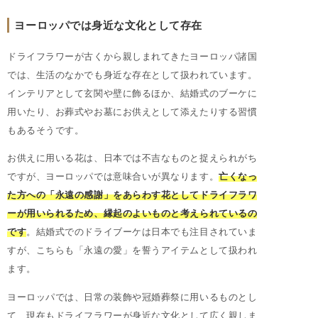
ヨーロッパでは身近な文化として存在
ドライフラワーが古くから親しまれてきたヨーロッパ諸国
では、生活のなかでも身近な存在として扱われています。
インテリアとして玄関や壁に飾るほか、結婚式のブーケに
用いたり、お葬式やお墓にお供えとして添えたりする習慣
もあるそうです。
お供えに用いる花は、日本では不吉なものと捉えられがち
ですが、ヨーロッパでは意味合いが異なります。
亡くなっ
た方への「永遠の感謝」をあらわす花としてドライフラワ
ーが用いられるため、縁起のよいものと考えられているの
です
。結婚式でのドライブーケは日本でも注目されていま
すが、こちらも「永遠の愛」を誓うアイテムとして扱われ
ます。
ヨーロッパでは、日常の装飾や冠婚葬祭に用いるものとし
て、現在もドライフラワーが身近な文化として広く親しま