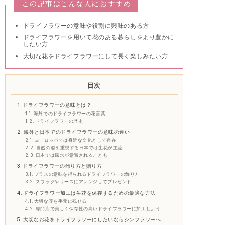
この記事はこんな人におすすめ
ドライフラワーの意味や役割に興味のある方
ドライフラワーを用いて花のある暮らしをより豊かに
したい方
大切な花をドライフラワーにして長く楽しみたい方
目次
ドライフラワーの意味とは？
海外でのドライフラワーの花言葉
ドライフラワーの歴史
海外と日本でのドライフラワーの意味の違い
ヨーロッパでは身近な文化として存在
自然の姿を重視する日本では生花が主流
日本では風水が意識されることも
ドライフラワーの飾り方と贈り方
プラスの意味を得られるドライフラワーの飾り方
スワッグやリースにアレンジしてプレゼント
ドライフラワー加工は生花を保存するための最適な方法
大切な花を手元に残せる
専門店で美しく保存性の高いドライフラワーに加工しよう
大切なお花をドライフラワーにしたいならシンフラワーへ