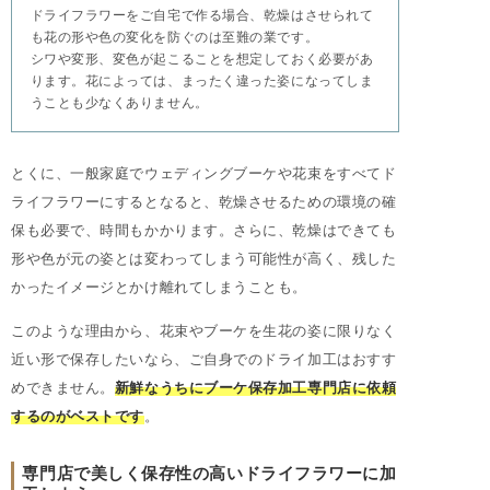
ドライフラワーをご自宅で作る場合、乾燥はさせられて
も花の形や色の変化を防ぐのは至難の業です。
シワや変形、変色が起こることを想定しておく必要があ
ります。花によっては、まったく違った姿になってしま
うことも少なくありません。
とくに、一般家庭でウェディングブーケや花束をすべてド
ライフラワーにするとなると、乾燥させるための環境の確
保も必要で、時間もかかります。さらに、乾燥はできても
形や色が元の姿とは変わってしまう可能性が高く、残した
かったイメージとかけ離れてしまうことも。
このような理由から、花束やブーケを生花の姿に限りなく
近い形で保存したいなら、ご自身でのドライ加工はおすす
めできません。
新鮮なうちにブーケ保存加工専門店に依頼
するのがベストです
。
専門店で美しく保存性の高いドライフラワーに加