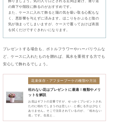
飾りましょう。気の入り口とされる玄関は避け、通り道
の廊下や階段に飾るのがおすすめです。
また、ケースに入れて飾ると陽の気を吸い取る心配もな
く、悪影響を与えずに済みます。ほこりをかぶると陰の
気が強まってしまいますが、ケースで覆っておけば表面
を拭くだけですぐきれいになります。
プレゼントする場合も、ボトルフラワーやハーバリウムな
ど、ケースに入れたものを贈れば、風水を重視する方でも
安心して飾れるでしょう。
花束保存・アフターブーケの種類や方法
枯れない花はプレゼントに最適！種類やメリ
ットを解説
お花はギフトの定番ですが、せっかくプレゼントされ
たのに枯れてしまうのは悲しい…と感じる方は少なく
ありません。そこで注目されているのが、「枯れない
花」です。生花と…