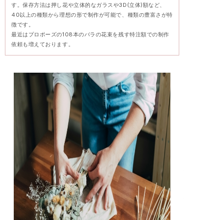
す。保存方法は押し花や立体的なガラスや3D(立体)額など、
40以上の種類から理想の形で制作が可能で、種類の豊富さが特
徴です。
最近はプロポーズの108本のバラの花束を残す特注額での制作
依頼も増えております。