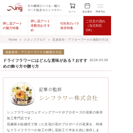
menu
来店案内
カート
押し花アート
ご注文の流れ
押し花アート
108本のバラ
本数別おすす
（当日対応
の魅力特集
保存特集
め
OK）
Home
＞
スタッフブログ
＞
花束保存・アフターブーケの種類や方法
花束保存・アフターブーケの種類や方法
ドライフラワーにはどんな意味がある？おすす
2024.03.30
めの飾り方や贈り方
記事の監修
シンフラワー株式会社
シンフラワーはウェディングブーケやプロポーズの花束の保存
加工専門店です。
花嫁様が結婚式で使った生花の花やプロポーズの花束を、特殊
なドライフラワーの加工や押し花加工で半永久的に保存しま