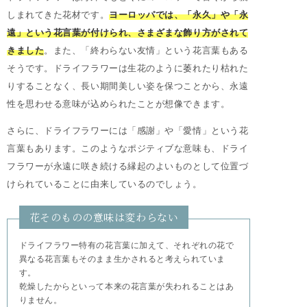
しまれてきた花材です。
ヨーロッパでは、「永久」や「永
遠」という花言葉が付けられ、さまざまな飾り方がされて
きました
。また、「終わらない友情」という花言葉もある
そうです。ドライフラワーは生花のように萎れたり枯れた
りすることなく、長い期間美しい姿を保つことから、永遠
性を思わせる意味が込められたことが想像できます。
さらに、ドライフラワーには「感謝」や「愛情」という花
言葉もあります。このようなポジティブな意味も、ドライ
フラワーが永遠に咲き続ける縁起のよいものとして位置づ
けられていることに由来しているのでしょう。
花そのものの意味は変わらない
ドライフラワー特有の花言葉に加えて、それぞれの花で
異なる花言葉もそのまま生かされると考えられていま
す。
乾燥したからといって本来の花言葉が失われることはあ
りません。