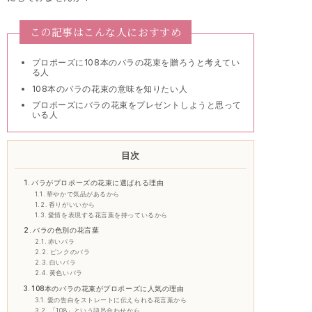
この記事はこんな人におすすめ
プロポーズに108本のバラの花束を贈ろうと考えてい
る人
108本のバラの花束の意味を知りたい人
プロポーズにバラの花束をプレゼントしようと思って
いる人
目次
バラがプロポーズの花束に選ばれる理由
華やかで気品があるから
香りがいいから
愛情を表現する花言葉を持っているから
バラの色別の花言葉
赤いバラ
ピンクのバラ
白いバラ
黄色いバラ
108本のバラの花束がプロポーズに人気の理由
愛の告白をストレートに伝えられる花言葉から
「108」という語呂合わせから