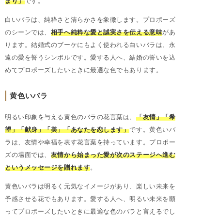
まり」
です。
白いバラは、純粋さと清らかさを象徴します。プロポーズ
のシーンでは、
相手へ純粋な愛と誠実さを伝える意味
があ
ります。結婚式のブーケにもよく使われる白いバラは、永
遠の愛を誓うシンボルです。愛する人へ、結婚の誓いを込
めてプロポーズしたいときに最適な色でもあります。
黄色いバラ
明るい印象を与える黄色のバラの花言葉は、
「友情」「希
望」「献身」「美」「あなたを恋します」
です。黄色いバ
ラは、友情や幸福を表す花言葉を持っています。プロポー
ズの場面では、
友情から始まった愛が次のステージへ進む
というメッセージを贈れます
。
黄色いバラは明るく元気なイメージがあり、楽しい未来を
予感させる花でもあります。愛する人へ、明るい未来を願
ってプロポーズしたいときに最適な色のバラと言えるでし