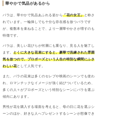
華やかで気品があるから
バラは、華やかで気品あふれる姿から
「花の女王」
と称さ
れています。一輪挿しでも十分な存在感を放つバラです
が、複数本を束ねることで、より一層華やかさが増すのも
特徴です。
バラは、美しい花びらが何層にも重なり、見る人を魅了し
ます。
とくに大きな花束にすると、豪華で洗練された雰囲
気を放つので、プロポーズという人生の特別な瞬間にふさ
わしい花
として人気です。
また、バラの花束は多くのセレブや映画のシーンでも使わ
れ、ロマンチックなイメージが強く結びついているため、
多くの人々がプロポーズという特別なシーンにバラを選ぶ
傾向にあります。
男性が花を購入する場面を考えると、母の日に花を選ぶシ
ーンのほか、好きな人へプレゼントするシーンが想像でき