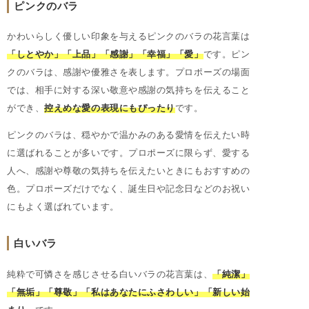
ピンクのバラ
かわいらしく優しい印象を与えるピンクのバラの花言葉は
「しとやか」「上品」「感謝」「幸福」「愛」
です。ピン
クのバラは、感謝や優雅さを表します。プロポーズの場面
では、相手に対する深い敬意や感謝の気持ちを伝えること
ができ、
控えめな愛の表現にもぴったり
です。
ピンクのバラは、穏やかで温かみのある愛情を伝えたい時
に選ばれることが多いです。プロポーズに限らず、愛する
人へ、感謝や尊敬の気持ちを伝えたいときにもおすすめの
色。プロポーズだけでなく、誕生日や記念日などのお祝い
にもよく選ばれています。
白いバラ
純粋で可憐さを感じさせる白いバラの花言葉は、
「純潔」
「無垢」「尊敬」「私はあなたにふさわしい」「新しい始