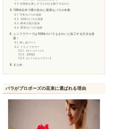
圧倒的な美しさで人の心を魅了するから
108本以外で愛の告白に最適なバラの本数
11本のバラの花束
24本のバラの花束
40本の花の花束
50本のバラの花束
シンフラワーでは108本のバラもきれいに加工する方法を提
案！
押し花アート
ドライフラワー
【ボトルブーケ】
【3D額】
【クリスタルフラワー】
まとめ
バラがプロポーズの花束に選ばれる理由