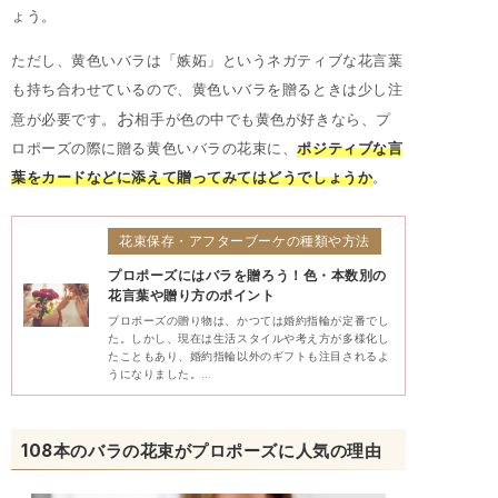
ょう。
ただし、黄色いバラは「嫉妬」というネガティブな花言葉
も持ち合わせているので、黄色いバラを贈るときは少し注
お
意が必要です。
相手が色の中でも黄色が好きなら、プ
ロポーズの際に贈る黄色いバラの花束に、
ポジティブな言
葉をカードなどに添えて贈ってみてはどうでしょうか
。
花束保存・アフターブーケの種類や方法
プロポーズにはバラを贈ろう！色・本数別の
花言葉や贈り方のポイント
プロポーズの贈り物は、かつては婚約指輪が定番でし
た。しかし、現在は生活スタイルや考え方が多様化し
たこともあり、婚約指輪以外のギフトも注目されるよ
うになりました。…
108本のバラの花束がプロポーズに人気の理由