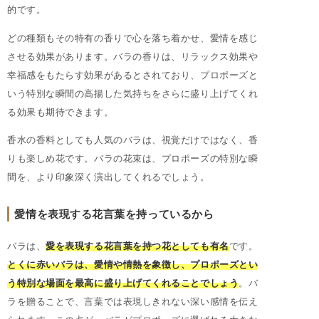
的です。
どの種類もその特有の香りで心を落ち着かせ、愛情を感じ
させる効果があります。バラの香りは、リラックス効果や
幸福感をもたらす効果があるとされており、プロポーズと
いう特別な瞬間の高揚した気持ちをさらに盛り上げてくれ
る効果も期待できます。
香水の香料としても人気のバラは、視覚だけではなく、香
りも楽しめ花です。バラの花束は、プロポーズの特別な瞬
間を、より印象深く演出してくれるでしょう。
愛情を表現する花言葉を持っているから
バラは、
愛を表現する花言葉を持つ花としても有名
です。
とくに赤いバラは、愛情や情熱を象徴し、プロポーズとい
う特別な場面を最高に盛り上げてくれることでしょう
。バ
ラを贈ることで、言葉では表現しきれない深い感情を伝え