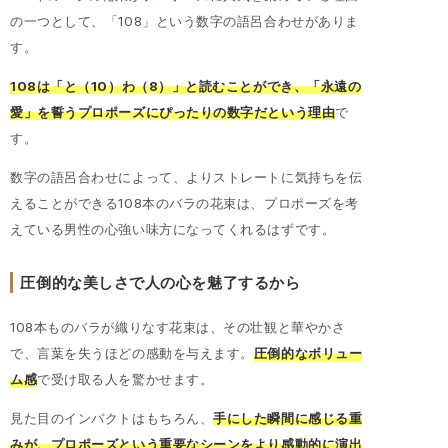
の一つとして、「108」という数字の語呂合わせがありま
す。
108は「と（10）わ（8）」と読むことができ、「永遠の
愛」を誓うプロポーズにぴったりの数字だという理由
で
す。
数字の語呂合わせによって、よりストレートに気持ちを伝
えることができる108本のバラの花束は、プロポーズを考
えている男性の心強い味方になってくれるはずです。
圧倒的な美しさで人の心を魅了するから
108本ものバラが織りなす花束は、その壮観と華やかさ
で、言葉を失うほどの感動を与えます。
圧倒的なボリュー
ム感
で受け取る人を驚かせます。
見た目のインパクトはもちろん、
手にした瞬間に感じる重
みが、プロポーズという重要なシーンをより感動的に演出