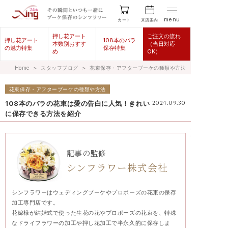
menu
来店案内
カート
押し花アート
ご注文の流れ
押し花アート
108本のバラ
本数別おすす
（当日対応
の魅力特集
保存特集
め
OK）
Home
＞
スタッフブログ
＞
花束保存・アフターブーケの種類や方法
花束保存・アフターブーケの種類や方法
108本のバラの花束は愛の告白に人気！きれい
2024.09.30
に保存できる方法を紹介
記事の監修
シンフラワー株式会社
シンフラワーはウェディングブーケやプロポーズの花束の保存
加工専門店です。
花嫁様が結婚式で使った生花の花やプロポーズの花束を、特殊
なドライフラワーの加工や押し花加工で半永久的に保存しま