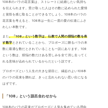
108本のバラの花言葉は、ストレートに結婚したい気持ち
を伝えられます。受け取った人はその数に込められた愛情
と覚悟を感じ取ることができるでしょう。108本のバラの
花言葉を考えると、108本は一生に一度の愛の伝達にふさ
わしい本数です。
また
、「108」という数字は、仏教で人間の煩悩の数を表
す数字
とされていることから、プロポーズに贈るバラの本
数に最適な数だとされていることも一説にあります。108
という数は、煩悩の数だけある苦しみを全て消し去ってく
れる意味が込められているからだという説です。
プロポーズという人生の大きな節目に、縁起のよい108本
のバラの花束を贈れば、きっと忘れられない思い出になる
はずです。
「108」という語呂合わせから
108本のバラの花束がプロポーズに人気を集めている理由