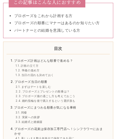
この記事はこんな人におすすめ
プロポーズをこれから計画する方
プロポーズの順番にマナーはあるのか知りたい方
パートナーとの結婚を意識している方
目次
プロポーズ計画はどんな順番で進める？
計画の立て方
準備の進め方
当日の流れも決めておく
プロポーズ当日の順番
まずはデートを楽しむ
プロポーズとプレゼントの順番は？
プロポーズ後の過ごし方も考えておこう
婚約指輪を後で購入するという選択肢も
プロポーズにまつわる順番が気になる事柄
同棲
実家への挨拶
結婚式と婚姻届
プロポーズの花束は保存加工専門店へ！シンフラワーにおま
かせ
美しいまま数十年単位で保存できる花に