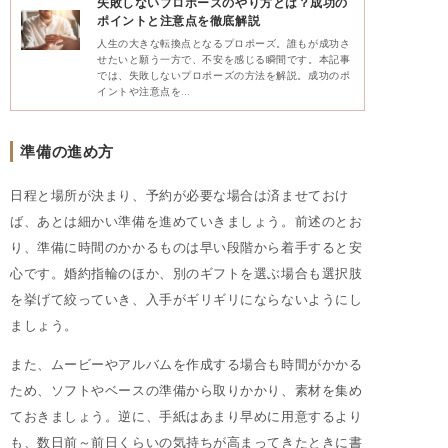
失敗しないプロポーズのやり方とは？成功の
ポイントと注意点を徹底解説
人生の大きな転換点となるプロポーズ。誰もが成功さ
せたいと願う一方で、不安を感じる瞬間です。本記事
では、失敗しないプロポーズの方法を解説。成功のポ
イントや注意点を…
準備の進め方
日程と場所が決まり、予約が必要な場合は済ませておけ
ば、あとは細かい準備を進めていきましょう。前述のとお
り、準備に時間のかかるものは早い段階から着手すると安
心です。婚約指輪のほか、別のギフトを選ぶ場合も選択肢
を挙げて絞っていき、入手がギリギリにならないようにし
ましょう。
また、ムービーやアルバムを作成する場合も時間がかかる
ため、ソフトやベースの準備から取りかかり、素材を集め
ておきましょう。逆に、手紙はあまり早めに用意するより
も、数日前～前日くらいの気持ちが高まってきたときに書