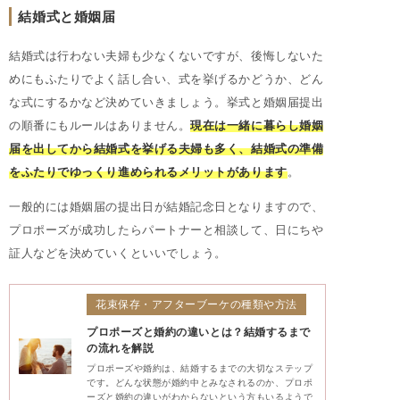
結婚式と婚姻届
結婚式は行わない夫婦も少なくないですが、後悔しないた
めにもふたりでよく話し合い、式を挙げるかどうか、どん
な式にするかなど決めていきましょう。挙式と婚姻届提出
の順番にもルールはありません。
現在は一緒に暮らし婚姻
届を出してから結婚式を挙げる夫婦も多く、結婚式の準備
をふたりでゆっくり進められるメリットがあります
。
一般的には婚姻届の提出日が結婚記念日となりますので、
プロポーズが成功したらパートナーと相談して、日にちや
証人などを決めていくといいでしょう。
花束保存・アフターブーケの種類や方法
プロポーズと婚約の違いとは？結婚するまで
の流れを解説
プロポーズや婚約は、結婚するまでの大切なステップ
です。どんな状態が婚約中とみなされるのか、プロポ
ーズと婚約の違いがわからないという方もいるようで