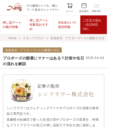
menu
来店案内
カート
押し花アート
ご注文の流れ
押し花アート
108本のバラ
本数別おすす
（当日対応
の魅力特集
保存特集
め
OK）
Home
＞
スタッフブログ
＞
花束保存・アフターブーケの種類や方法
花束保存・アフターブーケの種類や方法
プロポーズの順番にマナーはある？計画や当日
2025.06.02
の流れを解説
記事の監修
シンフラワー株式会社
シンフラワーはウェディングブーケやプロポーズの花束の保存
加工専門店です。
花嫁様が結婚式で使った生花の花やプロポーズの花束を、特殊
なドライフラワーの加工や押し花加工で半永久的に保存しま