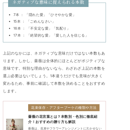
ネガティブな意味に捉えられる本数
7本 ： 「隠れた愛」「ひそやかな愛」
15本 ： 「ごめんなさい」
16本 ： 「不安定な愛」「気配り」
17本 ： 「絶望的な愛」「愛した人を信じる」
上記のなかには、ネガティブな意味だけではない本数もあ
ります。しかし、薔薇は全体的にほとんどがポジティブな
意味です。特別な理由がないなら、わざわざ上記の本数を
選ぶ必要はないでしょう。1本違うだけでも意味が大きく
変わるため、事前に確認して本数を決めることをおすすめ
します。
花束保存・アフターブーケの種類や方法
薔薇の花言葉とは？本数別・色別に徹底紹
介！おすすめの贈り方も解説
薔薇は、花束やフラワーアレンジメントに欠かせない