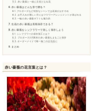
赤い薔薇と一緒に主役となる花
赤い薔薇はどんな形で贈る？
プロポーズなど特別なシーンでは花束がおすすめ
お手入れが難しい方にはフラワーアレンジメントが喜ばれる
一輪の赤い薔薇ギフトも魅力的
生花の赤い薔薇は長期保存できる？
赤い薔薇をシンフラワーで美しく保存しよう
シンフラワーの保存加工とは？
プロポーズの108本の赤い薔薇もまるごと保存
オーダーメイドで唯一無二の記念品に
まとめ
赤い薔薇の花言葉とは？