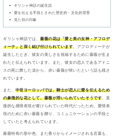
ギリシャ神話の誕生説
愛を伝える手段とされた歴史的・文化的背景
見た目の印象
ギリシャ神話では、
薔薇の花は「愛と美の女神・アフロデ
ィーテ」と深く結び付けられています
。アフロディーテが
誕生したとき、彼女の美しさを祝福するために薔薇が生ま
れたと伝えられています。また、彼女の恋人であるアドニ
スの死に際した涙から、赤い薔薇が咲いたという話も残さ
れています。
また、
中世ヨーロッパでは、騎士が恋人に愛を伝えるため
の象徴的な花として、薔薇が用いられていたそうです
。直
接的な感情表現が避けられていた時代だったため、愛情表
現のために赤い薔薇を贈り、コミュニケーションの手段と
していたと考えられています。
薔薇特有の形や色、また香りからイメージされる言葉も、