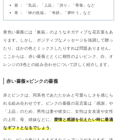
紫 ： 「気品」「上品」「誇り」「尊敬」など
青 ： 「神の祝福」「奇跡」「夢叶う」など
黄色い薔薇には「嫉妬」のようなネガティブな花言葉もあ
ります。しかし、ポジティブなメッセージを強調して贈っ
たり、ほかの色とミックスしたりすれば問題ありません。
ここからは、赤い薔薇ととくに相性のよいピンク、白、オ
レンジの3色との組み合わせについて詳しく紹介します。
赤い薔薇×ピンクの薔薇
赤とピンクは、同系色であたたかみと可愛らしさを感じら
れる組み合わせです。ピンクの薔薇の花言葉は「感謝」や
「上品」のため、男性は妻や彼女に、女性は女友達や女性
の上司、母、姉妹などに、
愛情と感謝を伝えたい時に最適
なギフトとなるでしょう
。
なお、ピンク色にもさまざまなニュアンスがあります。淡