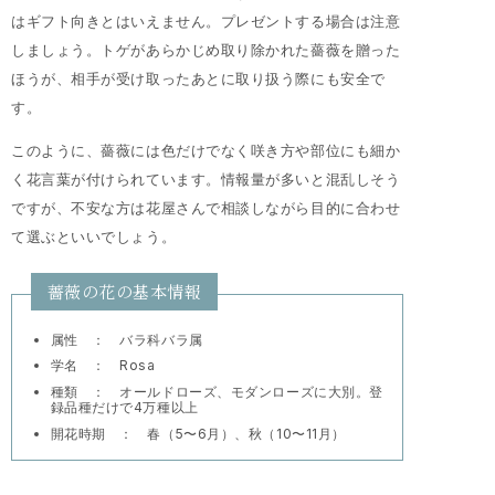
はギフト向きとはいえません。プレゼントする場合は注意
しましょう。トゲがあらかじめ取り除かれた薔薇を贈った
ほうが、相手が受け取ったあとに取り扱う際にも安全で
す。
このように、薔薇には色だけでなく咲き方や部位にも細か
く花言葉が付けられています。情報量が多いと混乱しそう
ですが、不安な方は花屋さんで相談しながら目的に合わせ
て選ぶといいでしょう。
薔薇の花の基本情報
属性 ： バラ科バラ属
学名 ： Rosa
種類 ： オールドローズ、モダンローズに大別。登
録品種だけで4万種以上
開花時期 ： 春（5〜6月）、秋（10〜11月）