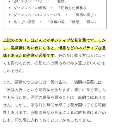
赤いスプレーバラ ： 「愛情」
ダークレッドの薔薇 ： 「円熟した優雅さ」
ダークレッドのスプレーバラ ： 「至福の喜び」
黒っぽい薔薇 ： 「永遠の愛」「憎悪」「恨み」
上記のとおり、ほとんどがポジティブな花言葉です。しか
し、黒薔薇に近い色になると、憎悪などのネガティブな意
味もあるため注意が必要です
。色の受け取り方は人によっ
ても変わるため、心配な方は明るめの赤を選ぶといいかも
しれません。
また、薔薇のつぼみには「愛の告白」、満開の薔薇には
「私は人妻」という花言葉があります。相手に長く楽しん
でもらうため、満開の薔薇を贈ることは一般的ではありま
せん。しかし、贈る前に時間が経てば花が開いてくる可能
性もあります。意味深長な花言葉による誤解を避けるため
にも、頭の隅に入れておくといいかもしれません。