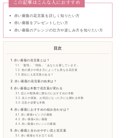
この記事はこんな人におすすめ
赤い薔薇の花言葉を詳しく知りたい方
赤い薔薇をプレゼントしたい方
赤い薔薇のアレンジの仕方や楽しみ方を知りたい方
目次
赤い薔薇の花言葉とは？
「愛情」「情熱」「あなたを愛しています」
色の濃さや咲き方によっても異なる花言葉
部位にも花言葉がある？
赤い薔薇の花言葉の由来は？
赤い薔薇は本数で花言葉が変わる
恋人や配偶者に贈るのにおすすめの本数
友人や家族、お世話になった方にも贈れる本数
注意が必要な本数
赤い薔薇におすすめの組み合わせは？
赤い薔薇×ピンクの薔薇
赤い薔薇×白い薔薇
赤い薔薇×オレンジの薔薇
赤い薔薇と合わせやすい花と花言葉
赤い薔薇を引き立てる花