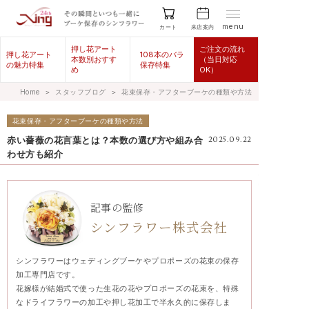
menu
来店案内
カート
押し花アート
ご注文の流れ
押し花アート
108本のバラ
本数別おすす
（当日対応
の魅力特集
保存特集
め
OK）
Home
＞
スタッフブログ
＞
花束保存・アフターブーケの種類や方法
花束保存・アフターブーケの種類や方法
赤い薔薇の花言葉とは？本数の選び方や組み合
2025.09.22
わせ方も紹介
記事の監修
シンフラワー株式会社
シンフラワーはウェディングブーケやプロポーズの花束の保存
加工専門店です。
花嫁様が結婚式で使った生花の花やプロポーズの花束を、特殊
なドライフラワーの加工や押し花加工で半永久的に保存しま