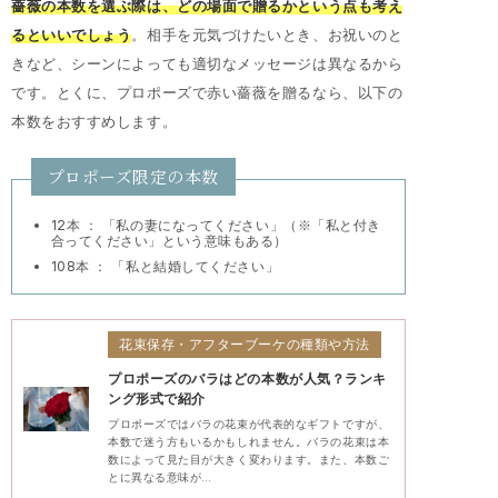
薔薇の本数を選ぶ際は、どの場面で贈るかという点も考え
るといいでしょう
。相手を元気づけたいとき、お祝いのと
きなど、シーンによっても適切なメッセージは異なるから
です。とくに、プロポーズで赤い薔薇を贈るなら、以下の
本数をおすすめします。
プロポーズ限定の本数
12本 ： 「私の妻になってください」（※「私と付き
合ってください」という意味もある）
108本 ： 「私と結婚してください」
花束保存・アフターブーケの種類や方法
プロポーズのバラはどの本数が人気？ランキ
ング形式で紹介
プロポーズではバラの花束が代表的なギフトですが、
本数で迷う方もいるかもしれません。バラの花束は本
数によって見た目が大きく変わります。また、本数ご
とに異なる意味が…