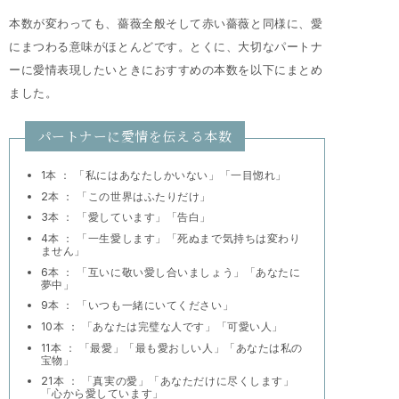
本数が変わっても、薔薇全般そして赤い薔薇と同様に、愛
にまつわる意味がほとんどです。とくに、大切なパートナ
ーに愛情表現したいときにおすすめの本数を以下にまとめ
ました。
パートナーに愛情を伝える本数
1本 ： 「私にはあなたしかいない」「一目惚れ」
2本 ： 「この世界はふたりだけ」
3本 ： 「愛しています」「告白」
4本 ： 「一生愛します」「死ぬまで気持ちは変わり
ません」
6本 ： 「互いに敬い愛し合いましょう」「あなたに
夢中」
9本 ： 「いつも一緒にいてください」
10本 ： 「あなたは完璧な人です」「可愛い人」
11本 ： 「最愛」「最も愛おしい人」「あなたは私の
宝物」
21本 ： 「真実の愛」「あなただけに尽くします」
「心から愛しています」